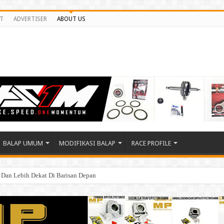
T
ADVERTISER
ABOUT US
BALAP UMUM
MODIFIKASI BALAP
RACE PROFILE
n Dan Lebih Dekat Di Barisan Depan