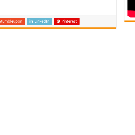
Stumbleupon
LinkedIn
Pinterest