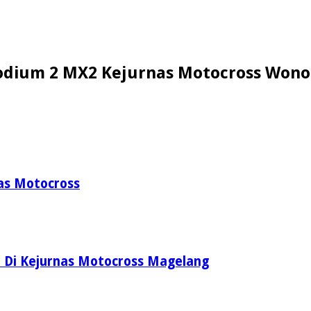
Podium 2 MX2 Kejurnas Motocross Won
io
ap
nas Motocross
um
nas
ross
sobo
m Di Kejurnas Motocross Magelang