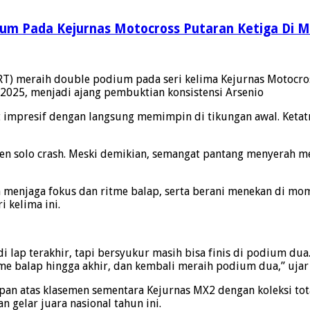
ium Pada Kejurnas Motocross Putaran Ketiga Di 
RT) meraih double podium pada seri kelima Kejurnas Motocros
025, menjadi ajang pembuktian konsistensi Arsenio
t impresif dengan langsung memimpin di tikungan awal. Keta
siden solo crash. Meski demikian, semangat pantang menyerah
menjaga fokus dan ritme balap, serta berani menekan di momen 
 kelima ini.
di lap terakhir, tapi bersyukur masih bisa finis di podium d
tme balap hingga akhir, dan kembali meraih podium dua,” ujar
an atas klasemen sementara Kejurnas MX2 dengan koleksi total
 gelar juara nasional tahun ini.