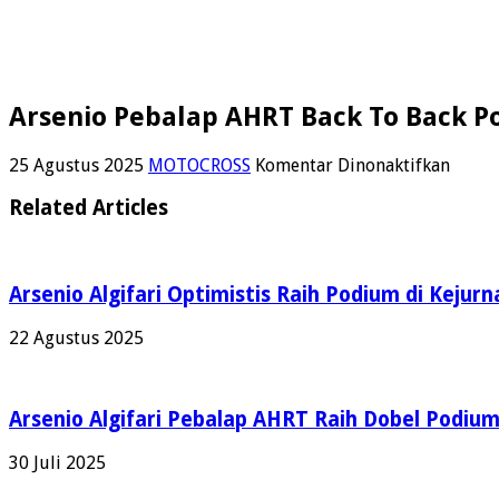
Arsenio Pebalap AHRT Back To Back 
pada
25 Agustus 2025
MOTOCROSS
Komentar Dinonaktifkan
Arsen
Pebal
Related Articles
AHRT
Back
To
Back
Arsenio Algifari Optimistis Raih Podium di Kejur
Podi
2
22 Agustus 2025
MX2
Kejur
Motoc
Wono
Arsenio Algifari Pebalap AHRT Raih Dobel Podiu
30 Juli 2025