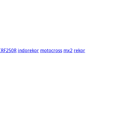
CRF250R
indorekor
motocross
mx2
rekor