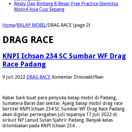
Resky Dan Bintang 8 Besar Free Practice Idemitsu
Moto4 Asia Cup Sepang
Home
/
BALAP MOBIL
/
DRAG RACE (page 2)
DRAG RACE
KNPI Ichsan 234 SC Sumbar WF Drag
Race Padang
pada
9 Juli 2022
DRAG RACE
Komentar Dinonaktifkan
KNPI
Ichsan
234
Kabar baik buat para penyuka balap mobil di Padang,
SC
Sumatera Barat dan sekitar. Ajang balap mobil drag race
Sumbar
bertitel KNPI Ichsan 234 SC Sumbar WF Drag Race Padang
WF
akan digelar pertengahan Juli tepatnya 17 Juli 2022 di
Drag
sirkuit NP Lanud Sutan Sjahrir Padang. Banyak kelas
Race
dilombakan pada KNPI Ichsan 234 …
Padang