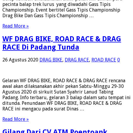
Drag
pecinta balap trek lurus yang diwadahi Gass Tipis
Race
Championship. Event bertitel Gass Tipis Championship
Akhir
Drag Bike Dan Gass Tipis Championship …
Pekan
Ini
Read More »
Di
Lanud
WF DRAG BIKE, ROAD RACE & DRAG
Cicangkal
RACE Di Padang Tunda
26 Agustus 2020
DRAG BIKE
,
DRAG RACE
,
ROAD RACE
0
Gelaran WF DRAG BIKE, ROAD RACE & DRAG RACE rencana
awal akan dilaksanakan akhir pekan Sabtu-Minggu 29-30
Agustus 2020 di sirkuit Sutan Syahrir Lanud Tabing
Padang. Info terbaru, gelaran 3 balap dalam satu tempat ini
ditunda. Penundaan WF DRAG BIKE, ROAD RACE & DRAG
RACE ini mengacu pada surat Dinas …
Read More »
Gilang Dari CV ATM Poentoank