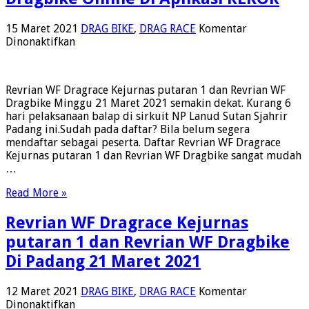
15 Maret 2021
DRAG BIKE
,
DRAG RACE
Komentar
pada
Dinonaktifkan
Daftar
Revrian
WF
Revrian WF Dragrace Kejurnas putaran 1 dan Revrian WF
Dragrace
Dragbike Minggu 21 Maret 2021 semakin dekat. Kurang 6
Kejurnas
hari pelaksanaan balap di sirkuit NP Lanud Sutan Sjahrir
putaran
Padang ini.Sudah pada daftar? Bila belum segera
1
mendaftar sebagai peserta. Daftar Revrian WF Dragrace
&
Kejurnas putaran 1 dan Revrian WF Dragbike sangat mudah
Revrian
…
WF
Dragbike
Read More »
Online
Di
Revrian WF Dragrace Kejurnas
Aplikasi
REKOR
putaran 1 dan Revrian WF Dragbike
Di Padang 21 Maret 2021
12 Maret 2021
DRAG BIKE
,
DRAG RACE
Komentar
pada
Dinonaktifkan