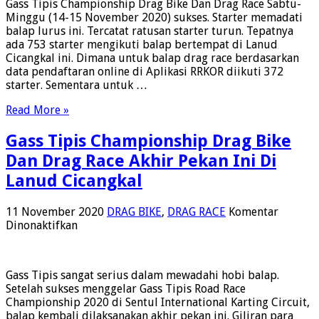
Gass Tipis Championship Drag Bike Dan Drag Race Sabtu-
Drag
Minggu (14-15 November 2020) sukses. Starter memadati
Bike
balap lurus ini. Tercatat ratusan starter turun. Tepatnya
&
ada 753 starter mengikuti balap bertempat di Lanud
Drag
Cicangkal ini. Dimana untuk balap drag race berdasarkan
Race,
data pendaftaran online di Aplikasi RRKOR diikuti 372
Apresiasi
starter. Sementara untuk …
Mekanik
Pengantar
Read More »
Juara
Dengan
Gass Tipis Championship Drag Bike
Piala
Dan
Dan Drag Race Akhir Pekan Ini Di
Uang
Lanud Cicangkal
Pembinaan
11 November 2020
DRAG BIKE
,
DRAG RACE
Komentar
pada
Dinonaktifkan
Gass
Tipis
Championship
Gass Tipis sangat serius dalam mewadahi hobi balap.
Drag
Setelah sukses menggelar Gass Tipis Road Race
Bike
Championship 2020 di Sentul International Karting Circuit,
Dan
balap kembali dilaksanakan akhir pekan ini. Giliran para