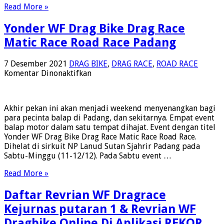
Read More »
Yonder WF Drag Bike Drag Race
Matic Race Road Race Padang
7 Desember 2021
DRAG BIKE
,
DRAG RACE
,
ROAD RACE
pada
Komentar Dinonaktifkan
Yonder
WF
Drag
Akhir pekan ini akan menjadi weekend menyenangkan bagi
Bike
para pecinta balap di Padang, dan sekitarnya. Empat event
Drag
balap motor dalam satu tempat dihajat. Event dengan titel
Race
Yonder WF Drag Bike Drag Race Matic Race Road Race.
Matic
Dihelat di sirkuit NP Lanud Sutan Sjahrir Padang pada
Race
Sabtu-Minggu (11-12/12). Pada Sabtu event …
Road
Race
Read More »
Padang
Daftar Revrian WF Dragrace
Kejurnas putaran 1 & Revrian WF
Dragbike Online Di Aplikasi REKOR