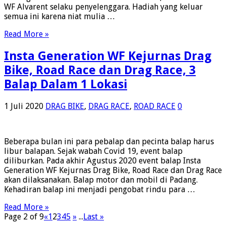
WF Alvarent selaku penyelenggara. Hadiah yang keluar
semua ini karena niat mulia …
Read More »
Insta Generation WF Kejurnas Drag
Bike, Road Race dan Drag Race, 3
Balap Dalam 1 Lokasi
1 Juli 2020
DRAG BIKE
,
DRAG RACE
,
ROAD RACE
0
Beberapa bulan ini para pebalap dan pecinta balap harus
libur balapan. Sejak wabah Covid 19, event balap
diliburkan. Pada akhir Agustus 2020 event balap Insta
Generation WF Kejurnas Drag Bike, Road Race dan Drag Race
akan dilaksanakan. Balap motor dan mobil di Padang.
Kehadiran balap ini menjadi pengobat rindu para …
Read More »
Page 2 of 9
«
1
2
3
4
5
»
...
Last »