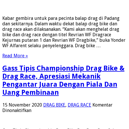
Revrian
WF
Dragrace
Kabar gembira untuk para pecinta balap drag di Padang
Kejurnas
dan sekitarnya. Dalam waktu dekat balap drag bike dan
putaran
drag race akan dilaksanakan. “Kami akan menghelat drag
1
bike dan drag race dengan titel Revrian WF Dragrace
dan
Kejurnas putaran 1 dan Revrian WF Dragbike,” buka Yonder
Revrian
WF Alfarent selaku penyelenggara. Drag bike …
WF
Dragbike
Read More »
Di
Padang
Gass Tipis Championship Drag Bike &
21
Maret
Drag Race, Apresiasi Mekanik
2021
Pengantar Juara Dengan Piala Dan
Uang Pembinaan
15 November 2020
DRAG BIKE
,
DRAG RACE
Komentar
pada
Dinonaktifkan
Gass
Tipis
Championship