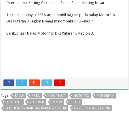
International Karting Circuit atau Sirkuit Sentul Karting besar.
Region
B
2022
Tercatat sebanyak 227 starter ambil bagian pada balap MotorPrix
DKI Putaran 3 Region B yang melombakan 18 kelas ini.
Berikut hasil balap MotorPrix DKI Putaran 3 Region B.
Tags
BALAP
HASIL
INDOREKOR
MOTOPRIX
MOTORPRIX
PUTARAN 3
REGION B
REKOR
RESULT
SENTUL INTERNATIONAL KARTING CIRCUIT
SIRKUIT SENTUL KARTING