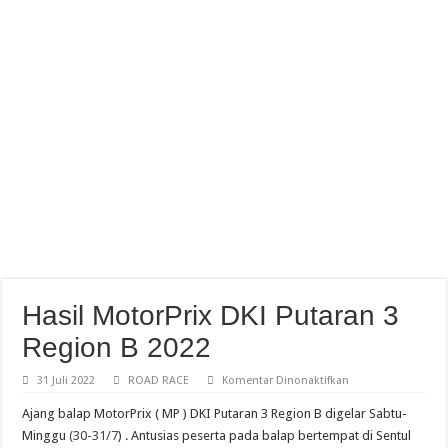
Standing Poin Pebalap Dan Tim Usai Seri 3 Kejurnas Pertamina Mandalika Racin
Hasil MotorPrix DKI Putaran 3
Region B 2022
pada
31 Juli 2022
ROAD RACE
Komentar Dinonaktifkan
Hasil
MotorPrix
Ajang balap MotorPrix ( MP ) DKI Putaran 3 Region B digelar Sabtu-
DKI
Putaran
Minggu
(30-31/7
) . Antusias peserta pada balap bertempat di Sentul
3