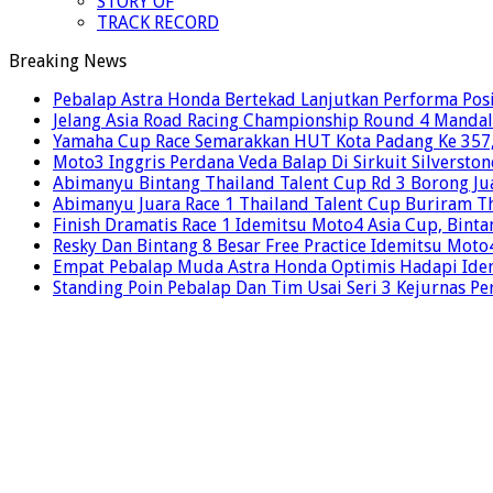
STORY OF
TRACK RECORD
Breaking News
Pebalap Astra Honda Bertekad Lanjutkan Performa Posi
Jelang Asia Road Racing Championship Round 4 Mandal
Yamaha Cup Race Semarakkan HUT Kota Padang Ke 357, 
Moto3 Inggris Perdana Veda Balap Di Sirkuit Silverston
Abimanyu Bintang Thailand Talent Cup Rd 3 Borong Jua
Abimanyu Juara Race 1 Thailand Talent Cup Buriram T
Finish Dramatis Race 1 Idemitsu Moto4 Asia Cup, Binta
Resky Dan Bintang 8 Besar Free Practice Idemitsu Mot
Empat Pebalap Muda Astra Honda Optimis Hadapi Ide
Standing Poin Pebalap Dan Tim Usai Seri 3 Kejurnas Pe