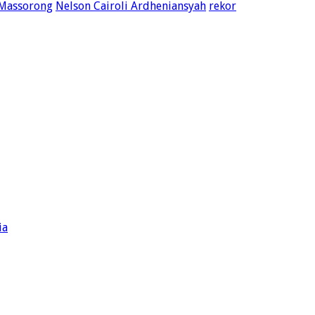
Massorong
Nelson Cairoli Ardheniansyah
rekor
ia