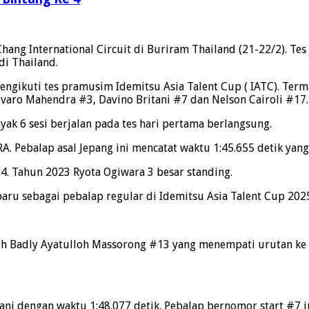
hang International Circuit di Buriram Thailand (21-22/2). Te
i Thailand.
mengikuti tes pramusim Idemitsu Asia Talent Cup ( IATC). Te
aro Mahendra #3, Davino Britani #7 dan Nelson Cairoli #17.
yak 6 sesi berjalan pada tes hari pertama berlangsung.
. Pebalap asal Jepang ini mencatat waktu 1:45.655 detik yang 
4. Tahun 2023 Ryota Ogiwara 3 besar standing.
ru sebagai pebalap regular di Idemitsu Asia Talent Cup 2025
Muh Badly Ayatulloh Massorong #13 yang menempati urutan ke 9
ani dengan waktu 1:48.077 detik. Pebalap bernomor start #7 i