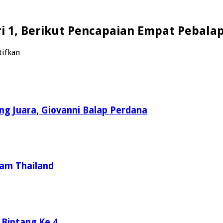
ri 1, Berikut Pencapaian Empat Pebala
pada
tifkan
Idemitsu
Asia
Talent
Cup
2025
Tes
ng Juara, Giovanni Balap Perdana
Hari
1,
Berikut
Pencapaian
Empat
Pebalap
ram Thailand
Indonesia
 Bintang Ke 4