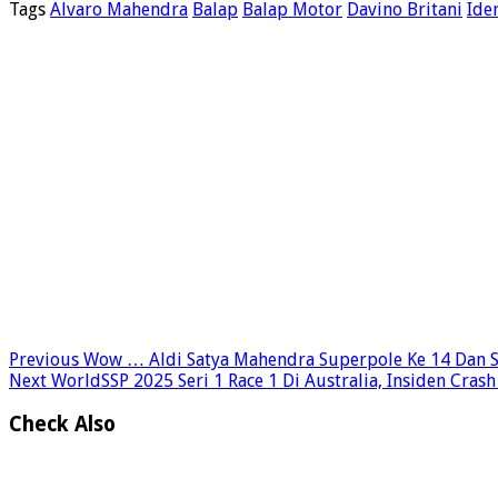
Tags
Alvaro Mahendra
Balap
Balap Motor
Davino Britani
Ide
Previous
Wow … Aldi Satya Mahendra Superpole Ke 14 Dan St
Next
WorldSSP 2025 Seri 1 Race 1 Di Australia, Insiden Cras
Check Also