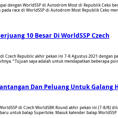
pai dengan WorldSSP di Autodrom Most di Republik Ceko bera
 pada race di WorldSSP di Autodrom Most Republik Ceko men
erjuang 10 Besar Di WorldSSP Czech
ya
i Czech Republic akhir pekan ini 7-8 Agustus 2021 dengan p
iraihnya. “Tujuan saya adalah untuk mendapatkan beberapa poi
Tantangan Dan Peluang Untuk Galang 
WorldSSP di Czech WorldSBK Round akhir pekan ini (7-8/8) d
 baru untuk balap Superbike. Masuk kalender balap WorldSSP 