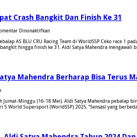
Ceko
Race
2
pat Crash Bangkit Dan Finish Ke 31
Dekat
Podium
pada
omentar Dinonaktifkan
Aldi
balap AS BLU CRU Racing Team di WorldSSP Ceko race 1 pada 
Satya
 bangkit hingga finish ke 31. Aldi Satya Mahendra mengawali
Race
1
WorldSSP
Ceko,
Sempat
Satya Mahendra Berharap Bisa Terus M
Crash
Bangkit
Dan
pada
n
Finish
World
Ke
h Jumat-Minggu (16-18 Mei). Aldi Satya Mahendra pebalap bi
Supersport
31
i 5 World Supersport (WorldSSP) 2025. “Sensasi yang berbeda
Czech
Round,
Aldi
Satya
Mahendra
, Aldi Satya Mahendra Tahun 2024 Dan 
Berharap