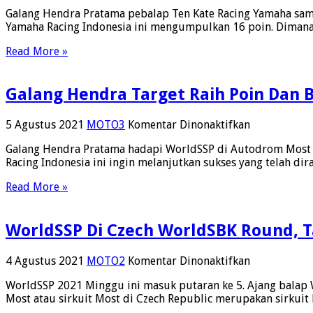
Galang
Galang Hendra Pratama pebalap Ten Kate Racing Yamaha sam
Hendra
Yamaha Racing Indonesia ini mengumpulkan 16 poin. Dimana
Hanya
Balap
Read More »
Race
1
WorldSSP
Galang Hendra Target Raih Poin Dan B
Di
Most,
Ini
pada
5 Agustus 2021
MOTO3
Komentar Dinonaktifkan
Penyebabn
Galang
Galang Hendra Pratama hadapi WorldSSP di Autodrom Most d
Hendra
Racing Indonesia ini ingin melanjutkan sukses yang telah d
Target
Raih
Read More »
Poin
Dan
Berjuang
WorldSSP Di Czech WorldSBK Round, 
10
Besar
Di
pada
4 Agustus 2021
MOTO2
Komentar Dinonaktifkan
WorldSSP
WorldSSP
Czech
WorldSSP 2021 Minggu ini masuk putaran ke 5. Ajang balap 
Di
Most atau sirkuit Most di Czech Republic merupakan sirkuit
Czech