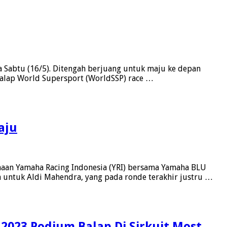
Sabtu (16/5). Ditengah berjuang untuk maju ke depan
 balap World Supersport (WorldSSP) race …
aju
naan Yamaha Racing Indonesia (YRI) bersama Yamaha BLU
 untuk Aldi Mahendra, yang pada ronde terakhir justru …
2023 Podium Balap Di Sirkuit Most