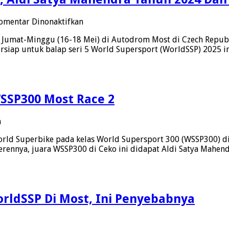
Bisa
Terus
pada
omentar Dinonaktifkan
Maju
Jelang
 Jumat-Minggu (16-18 Mei) di Autodrom Most di Czech Republ
World
siap untuk balap seri 5 World Supersport (WorldSSP) 2025 i
Supersport
Czech
Round,
Aldi
Satya
SSP300 Most Race 2
Mahendra
Tahun
2024
pada
n
Dan
Moncer,
2023
orld Superbike pada kelas World Supersport 300 (WSSP300) d
Aldi
Podium
 Kerennya, juara WSSP300 di Ceko ini didapat Aldi Satya Mahe
Satya
Balap
Mahendra
Di
Juara
Sirkuit
WSSP300
Most
Most
rldSSP Di Most, Ini Penyebabnya
Race
2