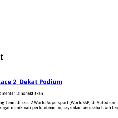
t
Race 2 Dekat Podium
pada
omentar Dinonaktifkan
Aldi
g Team di race 2 World Supersport (WorldSSP) di Autódrom M
Satya
a sangat menikmati perlombaan ini, saya akan berusaha lebih ba
Mahendra
WorldSSP