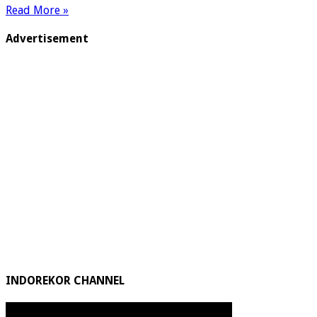
WorldSBK
Read More »
Round,
Tantangan
Advertisement
Dan
Peluang
Untuk
Galang
Hendra
INDOREKOR CHANNEL