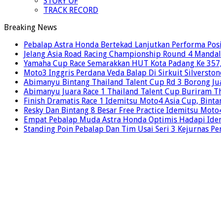
STORY OF
TRACK RECORD
Breaking News
Pebalap Astra Honda Bertekad Lanjutkan Performa Posi
Jelang Asia Road Racing Championship Round 4 Mandal
Yamaha Cup Race Semarakkan HUT Kota Padang Ke 357, 
Moto3 Inggris Perdana Veda Balap Di Sirkuit Silverston
Abimanyu Bintang Thailand Talent Cup Rd 3 Borong Jua
Abimanyu Juara Race 1 Thailand Talent Cup Buriram T
Finish Dramatis Race 1 Idemitsu Moto4 Asia Cup, Binta
Resky Dan Bintang 8 Besar Free Practice Idemitsu Mot
Empat Pebalap Muda Astra Honda Optimis Hadapi Ide
Standing Poin Pebalap Dan Tim Usai Seri 3 Kejurnas Pe