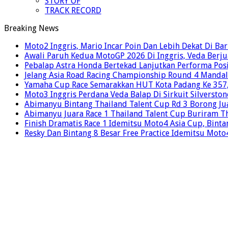
STORY OF
TRACK RECORD
Breaking News
Moto2 Inggris, Mario Incar Poin Dan Lebih Dekat Di Ba
Awali Paruh Kedua MotoGP 2026 Di Inggris, Veda Berju
Pebalap Astra Honda Bertekad Lanjutkan Performa Posi
Jelang Asia Road Racing Championship Round 4 Mandal
Yamaha Cup Race Semarakkan HUT Kota Padang Ke 357, 
Moto3 Inggris Perdana Veda Balap Di Sirkuit Silverston
Abimanyu Bintang Thailand Talent Cup Rd 3 Borong Jua
Abimanyu Juara Race 1 Thailand Talent Cup Buriram T
Finish Dramatis Race 1 Idemitsu Moto4 Asia Cup, Binta
Resky Dan Bintang 8 Besar Free Practice Idemitsu Mot