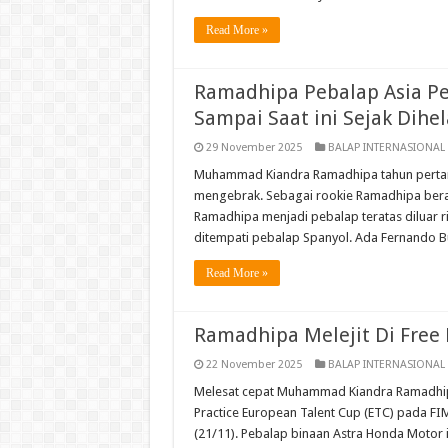
Read More »
Ramadhipa Pebalap Asia Pe
Sampai Saat ini Sejak Dihel
29 November 2025
BALAP INTERNASIONAL
Muhammad Kiandra Ramadhipa tahun pertam
mengebrak. Sebagai rookie Ramadhipa berad
Ramadhipa menjadi pebalap teratas diluar ri
ditempati pebalap Spanyol. Ada Fernando B
Read More »
Ramadhipa Melejit Di Free 
22 November 2025
BALAP INTERNASIONAL
Melesat cepat Muhammad Kiandra Ramadhipa
Practice European Talent Cup (ETC) pada FI
(21/11). Pebalap binaan Astra Honda Motor i