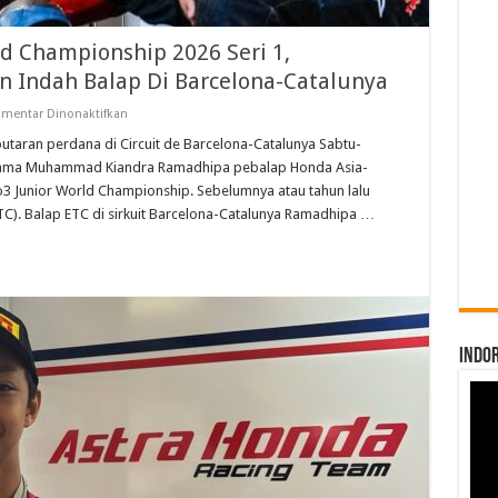
d Championship 2026 Seri 1,
 Indah Balap Di Barcelona-Catalunya
pada
mentar Dinonaktifkan
Jelang
FIM
taran perdana di Circuit de Barcelona-Catalunya Sabtu-
MotoJunior
rtama Muhammad Kiandra Ramadhipa pebalap Honda Asia-
World
Championship
3 Junior World Championship. Sebelumnya atau tahun lalu
2026
C). Balap ETC di sirkuit Barcelona-Catalunya Ramadhipa …
Seri
1,
Ramadhipa
Punya
Kenangan
Indah
Balap
Di
Barcelona-
Catalunya
INDO