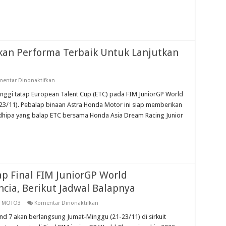
Valencia
an Performa Terbaik Untuk Lanjutkan
pada
entar Dinonaktifkan
Ramadhipa
Siap
gi tatap European Talent Cup (ETC) pada FIM JuniorGP World
Menampilkan
23/11). Pebalap binaan Astra Honda Motor ini siap memberikan
Performa
Terbaik
amadhipa yang balap ETC bersama Honda Asia Dream Racing Junior
Untuk
Lanjutkan
Sukses
Di
ETC
Valencia
p Final FIM JuniorGP World
cia, Berikut Jadwal Balapnya
pada
,
MOTO3
Komentar Dinonaktifkan
Veda
Dan
d 7 akan berlangsung Jumat-Minggu (21-23/11) di sirkuit
Ramadhipa