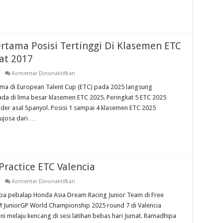
Run
2025
rtama Posisi Tertinggi Di Klasemen ETC
at 2017
pada
Komentar Dinonaktifkan
Ramadhipa
Pebalap
a di European Talent Cup (ETC) pada 2025 langsung
Asia
a di lima besar klasemen ETC 2025. Peringkat 5 ETC 2025
Pertama
Posisi
der asal Spanyol. Posisi 1 sampai 4 klasemen ETC 2025
Tertinggi
ujosa dari …
Di
Klasemen
ETC
Sampai
Saat
ini
Sejak
Dihelat
Practice ETC Valencia
2017
pada
Komentar Dinonaktifkan
Ramadhipa
Melejit
 pebalap Honda Asia Dream Racing Junior Team di Free
Di
M JuniorGP World Championship 2025 round 7 di Valencia
Free
Practice
ni melaju kencang di sesi latihan bebas hari Jumat. Ramadhipa
ETC