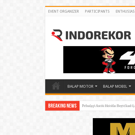
EVENT ORGANIZER
PARTICIPANTS
ENTHUSIAS
BALAP MOTOR
BALAP MOBIL
Breaking News
Jelang Asia Road Racing Champ