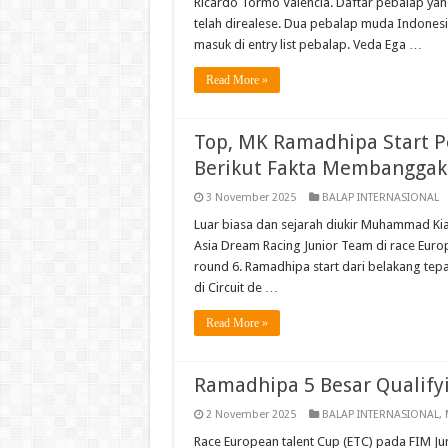
Ricardo Tormo Valencia. Daftar pebalap yang
telah direalese. Dua pebalap muda Indone
masuk di entry list pebalap. Veda Ega …
Read More »
Top, MK Ramadhipa Start Po
Berikut Fakta Membangga
3 November 2025
BALAP INTERNASIONAL
Luar biasa dan sejarah diukir Muhammad K
Asia Dream Racing Junior Team di race Eur
round 6. Ramadhipa start dari belakang tepa
di Circuit de …
Read More »
Ramadhipa 5 Besar Qualifyi
2 November 2025
BALAP INTERNASIONAL
,
Race European talent Cup (ETC) pada FIM Ju