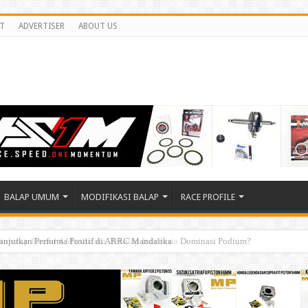
T
ADVERTISER
ABOUT US
BALAP UMUM
MODIFIKASI BALAP
RACE PROFILE
ionship Round 4 Mandalika, Pebalap Indonesia Dominasi Podium?