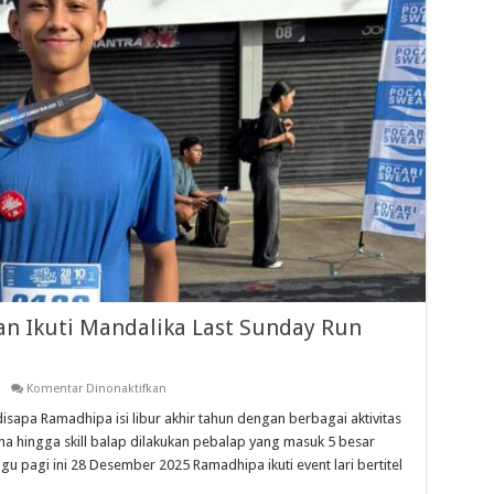
n Ikuti Mandalika Last Sunday Run
pada
Komentar Dinonaktifkan
Ramadhipa
Ungkap
pa Ramadhipa isi libur akhir tahun dengan berbagai aktivitas
Keseruan
na hingga skill balap dilakukan pebalap yang masuk 5 besar
Ikuti
Mandalika
u pagi ini 28 Desember 2025 Ramadhipa ikuti event lari bertitel
Last
Sunday