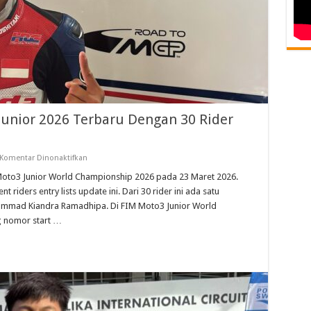
Junior 2026 Terbaru Dengan 30 Rider
pada
Komentar Dinonaktifkan
Daftar
Pebalap
Moto3 Junior World Championship 2026 pada 23 Maret 2026.
FIM
riders entry lists update ini. Dari 30 rider ini ada satu
Moto3
Junior
hammad Kiandra Ramadhipa. Di FIM Moto3 Junior World
2026
 nomor start …
Terbaru
Dengan
30
Rider
Termasuk
Ramadhipa