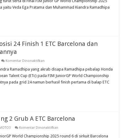
 turut serta di Final FIM junior GP World Championship 2025
Bersiap
Final
sia yaitu Veda Ega Pratama dan Muhammad Kiandra Ramadhipa
FIM
JuniorGP
World
Championship
2025
Di
Valencia,
Berikut
Jadwal
sisi 24 Finish 1 ETC Barcelona dan
Balapnya
kannya
pada
Komentar Dinonaktifkan
Top,
MK
iandra Ramadhipa yang akrab disapa Ramadhipa pebalap Honda
Ramadhipa
opean Talent Cup (ETc) pada FIM JuniorGP World Championship
Start
Posisi
tnya pada grid 24 namun berhasil finish pertama di balap ETC
24
Finish
1
ETC
Barcelona
dan
Berikut
Fakta
Membanggakannya
ng 2 Grub A ETC Barcelona
pada
MOTO3
Komentar Dinonaktifkan
Ramadhipa
5
niorGP World Championship 2025 round 6 di sirkuit Barcelona