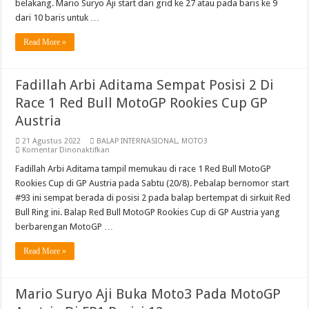
belakang. Mario Suryo Aji start dari grid ke 27 atau pada baris ke 9
Dari
Belakang
Abimanyu Juara Race 1 Thailand Talent Cup Buriram Thailand
dari 10 baris untuk …
Moto3
Pada
MotoGP
Read More »
Austria
Fadillah Arbi Aditama Sempat Posisi 2 Di
Race 1 Red Bull MotoGP Rookies Cup GP
Austria
21 Agustus 2022
BALAP INTERNASIONAL
,
MOTO3
pada
Komentar Dinonaktifkan
Fadillah
Arbi
Fadillah Arbi Aditama tampil memukau di race 1 Red Bull MotoGP
Aditama
Rookies Cup di GP Austria pada Sabtu (20/8). Pebalap bernomor start
Sempat
Posisi
#93 ini sempat berada di posisi 2 pada balap bertempat di sirkuit Red
2
Bull Ring ini. Balap Red Bull MotoGP Rookies Cup di GP Austria yang
Di
Race
berbarengan MotoGP …
1
Red
Bull
Read More »
MotoGP
Rookies
Cup
GP
Mario Suryo Aji Buka Moto3 Pada MotoGP
Austria