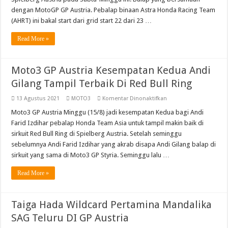
Bull
dengan MotoGP GP Austria. Pebalap binaan Astra Honda Racing Team
Rookies
Cup
(AHRT) ini bakal start dari grid start 22 dari 23 …
Di
GP
Austria
Read More »
Moto3 GP Austria Kesempatan Kedua Andi
Gilang Tampil Terbaik Di Red Bull Ring
pada
13 Agustus 2021
MOTO3
Komentar Dinonaktifkan
Moto3
GP
Moto3 GP Austria Minggu (15/8) jadi kesempatan Kedua bagi Andi
Austria
Farid Izdihar pebalap Honda Team Asia untuk tampil makin baik di
Kesempatan
Kedua
sirkuit Red Bull Ring di Spielberg Austria. Setelah seminggu
Andi
sebelumnya Andi Farid Izdihar yang akrab disapa Andi Gilang balap di
Gilang
Tampil
sirkuit yang sama di Moto3 GP Styria. Seminggu lalu …
Terbaik
Di
Red
Read More »
Bull
Ring
Taiga Hada Wildcard Pertamina Mandalika
SAG Teluru DI GP Austria