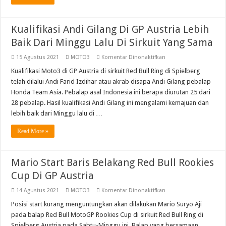
Poin
Diraihnya
Kualifikasi Andi Gilang Di GP Austria Lebih
Baik Dari Minggu Lalu Di Sirkuit Yang Sama
pada
15 Agustus 2021
MOTO3
Komentar Dinonaktifkan
Kualifikasi
Andi
Kualifikasi Moto3 di GP Austria di sirkuit Red Bull Ring di Spielberg
Gilang
telah dilalui Andi Farid Izdihar atau akrab disapa Andi Gilang pebalap
Di
GP
Honda Team Asia. Pebalap asal Indonesia ini berapa diurutan 25 dari
Austria
28 pebalap. Hasil kualifikasi Andi Gilang ini mengalami kemajuan dan
Lebih
Baik
lebih baik dari Minggu lalu di …
Dari
Minggu
Lalu
Read More »
Di
Sirkuit
Yang
Sama
Mario Start Baris Belakang Red Bull Rookies
Cup Di GP Austria
pada
14 Agustus 2021
MOTO3
Komentar Dinonaktifkan
Mario
Start
Posisi start kurang menguntungkan akan dilakukan Mario Suryo Aji
Baris
pada balap Red Bull MotoGP Rookies Cup di sirkuit Red Bull Ring di
Belakang
Red
Spielberg Austria pada Sabtu-Minggu ini. Balap yang bersamaan