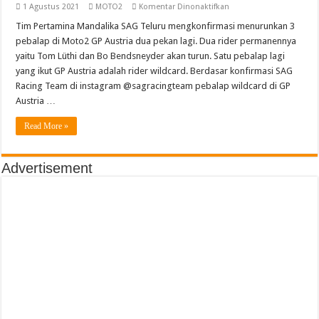
pada
1 Agustus 2021
MOTO2
Komentar Dinonaktifkan
Taiga
Hada
Tim Pertamina Mandalika SAG Teluru mengkonfirmasi menurunkan 3
Wildcard
pebalap di Moto2 GP Austria dua pekan lagi. Dua rider permanennya
Pertamina
Mandalika
yaitu Tom Lüthi dan Bo Bendsneyder akan turun. Satu pebalap lagi
SAG
yang ikut GP Austria adalah rider wildcard. Berdasar konfirmasi SAG
Teluru
DI
Racing Team di instagram @sagracingteam pebalap wildcard di GP
GP
Austria
Austria …
Read More »
Advertisement