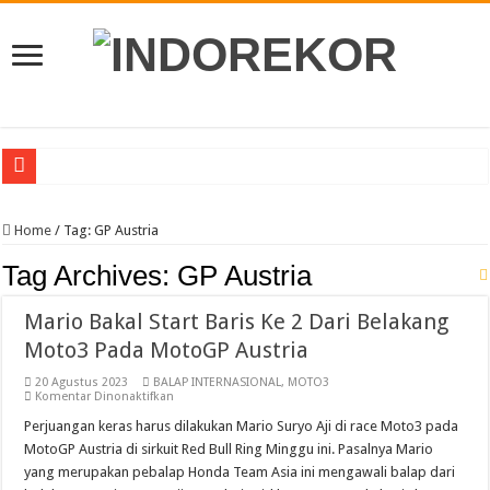
Veda Siap Lanjutkan Tampil Kuat Moto3 GP Inggris, Usai Practice Ke 3
Home
/
Tag:
GP Austria
Moto2 GP Inggris, Mario Practice Ke 8 Antar Langsung Ke Q2
Tag Archives:
GP Austria
Moto2 Inggris, Mario Incar Poin Dan Lebih Dekat Di Barisan Depan
Awali Paruh Kedua MotoGP 2026 Di Inggris, Veda Berjuang Untuk Melesat Di M
Mario Bakal Start Baris Ke 2 Dari Belakang
Pebalap Astra Honda Bertekad Lanjutkan Performa Positif di ARRC Mandalika
Moto3 Pada MotoGP Austria
Jelang Asia Road Racing Championship Round 4 Mandalika, Pebalap Indonesi
20 Agustus 2023
BALAP INTERNASIONAL
,
MOTO3
pada
Komentar Dinonaktifkan
Yamaha Cup Race Semarakkan HUT Kota Padang Ke 357, Dibanjiri 5 Ribu Pengu
Mario
Bakal
Perjuangan keras harus dilakukan Mario Suryo Aji di race Moto3 pada
Start
Moto3 Inggris Perdana Veda Balap Di Sirkuit Silverstone, Berikut Jadwal Race
MotoGP Austria di sirkuit Red Bull Ring Minggu ini. Pasalnya Mario
Baris
Ke
yang merupakan pebalap Honda Team Asia ini mengawali balap dari
Abimanyu Bintang Thailand Talent Cup Rd 3 Borong Juara, Giovanni Balap Per
2