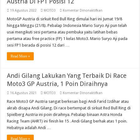
Austria Di FP1 Posisi 12
pada
19 Agustus 2022
MOTO3
Komentar Dinonaktifkan
Mario
Suryo
MotoGP Austria di sirkuit Red Bull Ring dimulai hari ini Jumat 19/8
Aji
hingga Minggu (21/8). Pebalap Indonesia Mario Suryo Aji pun telah
Buka
Moto3
usai mengikuti sesi pertama atau pembuka yaitu latihan bebas
Pada
pertama atau free practice (FP) 1 kelas Moto3. Mario Suryo Aji pada
MotoGP
Austria
sesi FP1 berada di posisi 12 dari …
Di
FP1
Posisi
Read More »
12
Andi Gilang Lakukan Yang Terbaik Di Race
Moto3 GP Austria, 1 Poin Diraihnya
pada
16 Agustus 2021
MOTO3
Komentar Dinonaktifkan
Andi
Gilang
Race Moto3 GP Austria sangat berkesan bagi Andi Farid Izdihar atau
Lakukan
akrab disapa Andi Gilang. Di race bertempat di sirkuit Red Bull Ring di
Yang
Terbaik
Spielberg Austria ini poin diraihnya. Pebalap binaan Astra Honda
Di
Racing Team (AHRT) ini finish ke 15 . Andi Gilang berhak atas 1 poin.
Race
Moto3
Hebatnya adalah Andi …
GP
Austria,
1
Read More »