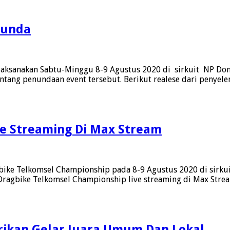
pionship
ungpinang
tunda
tasi
aksanakan Sabtu-Minggu 8-9 Agustus 2020 di sirkuit NP Dom
ng penundaan event tersebut. Berikut realese dari penyele
ve Streaming Di Max Stream
agbike Telkomsel Championship pada 8-9 Agustus 2020 di sirk
, “Dragbike Telkomsel Championship live streaming di Max Str
rikan Gelar Juara Umum Dan Lokal