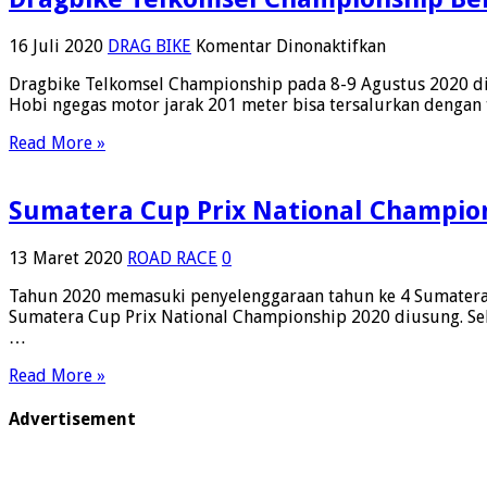
pada
16 Juli 2020
DRAG BIKE
Komentar Dinonaktifkan
Dragbike
Dragbike Telkomsel Championship pada 8-9 Agustus 2020 di 
Telkomsel
Hobi ngegas motor jarak 201 meter bisa tersalurkan dengan
Championsh
Berikan
Read More »
Gelar
Juara
Umum
Sumatera Cup Prix National Champions
Dan
Lokal
13 Maret 2020
ROAD RACE
0
Tahun 2020 memasuki penyelenggaraan tahun ke 4 Sumatera C
Sumatera Cup Prix National Championship 2020 diusung. Seb
…
Read More »
Advertisement