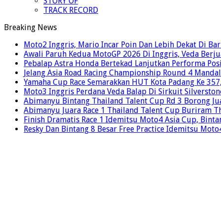
STORY OF
TRACK RECORD
Breaking News
Moto2 Inggris, Mario Incar Poin Dan Lebih Dekat Di Ba
Awali Paruh Kedua MotoGP 2026 Di Inggris, Veda Berju
Pebalap Astra Honda Bertekad Lanjutkan Performa Posi
Jelang Asia Road Racing Championship Round 4 Mandal
Yamaha Cup Race Semarakkan HUT Kota Padang Ke 357, 
Moto3 Inggris Perdana Veda Balap Di Sirkuit Silverston
Abimanyu Bintang Thailand Talent Cup Rd 3 Borong Jua
Abimanyu Juara Race 1 Thailand Talent Cup Buriram T
Finish Dramatis Race 1 Idemitsu Moto4 Asia Cup, Binta
Resky Dan Bintang 8 Besar Free Practice Idemitsu Mot