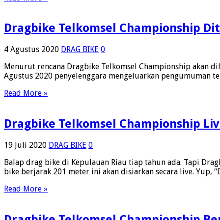
Cham
2
Tanj
Dragbike Telkomsel Championship Di
Diba
4 Agustus 2020
DRAG BIKE
0
Menurut rencana Dragbike Telkomsel Championship akan dil
Agustus 2020 penyelenggara mengeluarkan pengumuman tenta
Read More »
Dragbike Telkomsel Championship Li
19 Juli 2020
DRAG BIKE
0
Balap drag bike di Kepulauan Riau tiap tahun ada. Tapi Dr
bike berjarak 201 meter ini akan disiarkan secara live. Yup
Read More »
Dragbike Telkomsel Championship Be