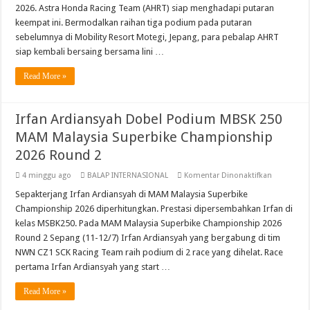
Moto3 Inggris Perdana Veda Balap Di Sirkuit Silverstone, Berikut Jadwal Race
Lanjutkan
2026. Astra Honda Racing Team (AHRT) siap menghadapi putaran
Performa
Abimanyu Bintang Thailand Talent Cup Rd 3 Borong Juara, Giovanni Balap Per
keempat ini. Bermodalkan raihan tiga podium pada putaran
Positif
di
sebelumnya di Mobility Resort Motegi, Jepang, para pebalap AHRT
ARRC
Abimanyu Juara Race 1 Thailand Talent Cup Buriram Thailand
Mandalika
siap kembali bersaing bersama lini …
Read More »
Irfan Ardiansyah Dobel Podium MBSK 250
MAM Malaysia Superbike Championship
2026 Round 2
pada
4 minggu ago
BALAP INTERNASIONAL
Komentar Dinonaktifkan
Irfan
Ardiansya
Sepakterjang Irfan Ardiansyah di MAM Malaysia Superbike
Dobel
Championship 2026 diperhitungkan. Prestasi dipersembahkan Irfan di
Podium
MBSK
kelas MSBK250. Pada MAM Malaysia Superbike Championship 2026
250
Round 2 Sepang (11-12/7) Irfan Ardiansyah yang bergabung di tim
MAM
Malaysia
NWN CZ1 SCK Racing Team raih podium di 2 race yang dihelat. Race
Superbike
Champion
pertama Irfan Ardiansyah yang start …
2026
Round
Read More »
2