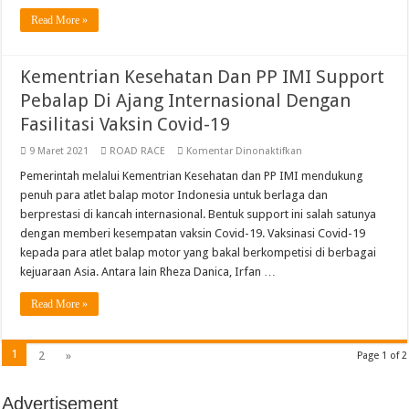
Eropa
Read More »
Tahun
2022
Kementrian Kesehatan Dan PP IMI Support
Pebalap Di Ajang Internasional Dengan
Fasilitasi Vaksin Covid-19
pada
9 Maret 2021
ROAD RACE
Komentar Dinonaktifkan
Kementrian
Kesehatan
Pemerintah melalui Kementrian Kesehatan dan PP IMI mendukung
Dan
penuh para atlet balap motor Indonesia untuk berlaga dan
PP
IMI
berprestasi di kancah internasional. Bentuk support ini salah satunya
Support
dengan memberi kesempatan vaksin Covid-19. Vaksinasi Covid-19
Pebalap
Di
kepada para atlet balap motor yang bakal berkompetisi di berbagai
Ajang
Internasional
kejuaraan Asia. Antara lain Rheza Danica, Irfan …
Dengan
Fasilitasi
Read More »
Vaksin
Covid-
19
1
2
»
Page 1 of 2
Advertisement