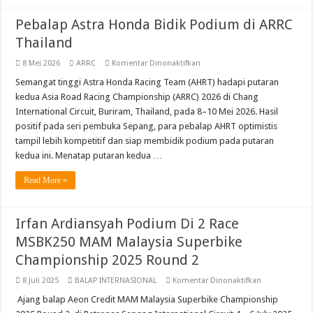
Pebalap Astra Honda Bidik Podium di ARRC
Thailand
pada
8 Mei 2026
ARRC
Komentar Dinonaktifkan
Pebalap
Astra
Semangat tinggi Astra Honda Racing Team (AHRT) hadapi putaran
Honda
kedua Asia Road Racing Championship (ARRC) 2026 di Chang
Bidik
Podium
International Circuit, Buriram, Thailand, pada 8–10 Mei 2026. Hasil
di
positif pada seri pembuka Sepang, para pebalap AHRT optimistis
ARRC
Thailand
tampil lebih kompetitif dan siap membidik podium pada putaran
kedua ini. Menatap putaran kedua …
Read More »
Irfan Ardiansyah Podium Di 2 Race
MSBK250 MAM Malaysia Superbike
Championship 2025 Round 2
pada
8 Juli 2025
BALAP INTERNASIONAL
Komentar Dinonaktifkan
Irfan
Ardiansyah
Ajang balap Aeon Credit MAM Malaysia Superbike Championship
Podium