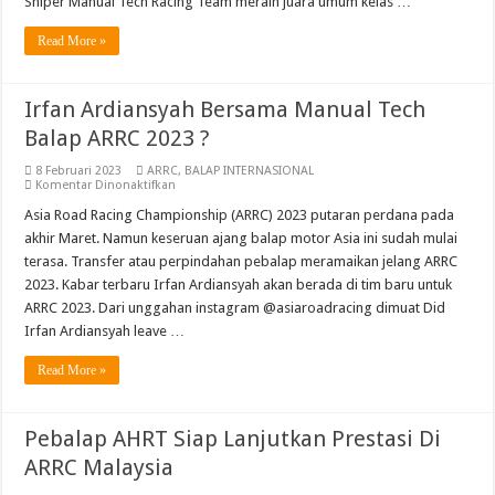
Sniper Manual Tech Racing Team meraih juara umum kelas …
Dan
Pebalap
Di
Read More »
ARRC
2023
Irfan Ardiansyah Bersama Manual Tech
Balap ARRC 2023 ?
8 Februari 2023
ARRC
,
BALAP INTERNASIONAL
pada
Komentar Dinonaktifkan
Irfan
Ardiansyah
Asia Road Racing Championship (ARRC) 2023 putaran perdana pada
Bersama
akhir Maret. Namun keseruan ajang balap motor Asia ini sudah mulai
Manual
Tech
terasa. Transfer atau perpindahan pebalap meramaikan jelang ARRC
Balap
2023. Kabar terbaru Irfan Ardiansyah akan berada di tim baru untuk
ARRC
2023
ARRC 2023. Dari unggahan instagram @asiaroadracing dimuat Did
?
Irfan Ardiansyah leave …
Read More »
Pebalap AHRT Siap Lanjutkan Prestasi Di
ARRC Malaysia