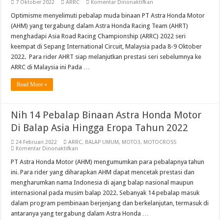
pada
7 Oktober 2022
ARRC
Komentar Dinonaktifkan
Pebalap
AHRT
Optimisme menyelimuti pebalap muda binaan PT Astra Honda Motor
Siap
(AHM) yang tergabung dalam Astra Honda Racing Team (AHRT)
Lanjutkan
Prestasi
menghadapi Asia Road Racing Championship (ARRC) 2022 seri
Di
keempat di Sepang International Circuit, Malaysia pada 8-9 Oktober
ARRC
Malaysia
2022. Para rider AHRT siap melanjutkan prestasi seri sebelumnya ke
ARRC di Malaysia ini Pada …
Read More »
Nih 14 Pebalap Binaan Astra Honda Motor
Di Balap Asia Hingga Eropa Tahun 2022
24 Februari 2022
ARRC
,
BALAP UMUM
,
MOTO3
,
MOTOCROSS
pada
Komentar Dinonaktifkan
Nih
14
PT Astra Honda Motor (AHM) mengumumkan para pebalapnya tahun
Pebalap
ini. Para rider yang diharapkan AHM dapat mencetak prestasi dan
Binaan
Astra
mengharumkan nama Indonesia di ajang balap nasional maupun
Honda
internasional pada musim balap 2022. Sebanyak 14 pebalap masuk
Motor
Di
dalam program pembinaan berjenjang dan berkelanjutan, termasuk di
Balap
Asia
antaranya yang tergabung dalam Astra Honda …
Hingga