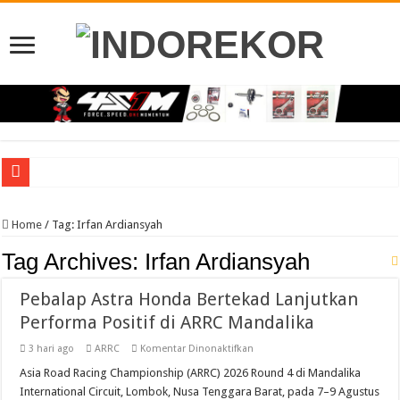
Veda Siap Lanjutkan Tampil Kuat Moto3 GP Inggris, Usai Practice Ke 3
Home
/
Tag:
Irfan Ardiansyah
Moto2 GP Inggris, Mario Practice Ke 8 Antar Langsung Ke Q2
Tag Archives:
Irfan Ardiansyah
Moto2 Inggris, Mario Incar Poin Dan Lebih Dekat Di Barisan Depan
Awali Paruh Kedua MotoGP 2026 Di Inggris, Veda Berjuang Untuk Melesat Di M
Pebalap Astra Honda Bertekad Lanjutkan
Pebalap Astra Honda Bertekad Lanjutkan Performa Positif di ARRC Mandalika
Performa Positif di ARRC Mandalika
Jelang Asia Road Racing Championship Round 4 Mandalika, Pebalap Indonesi
pada
3 hari ago
ARRC
Komentar Dinonaktifkan
Pebalap
Yamaha Cup Race Semarakkan HUT Kota Padang Ke 357, Dibanjiri 5 Ribu Pengu
Astra
Asia Road Racing Championship (ARRC) 2026 Round 4 di Mandalika
Honda
International Circuit, Lombok, Nusa Tenggara Barat, pada 7–9 Agustus
Bertekad