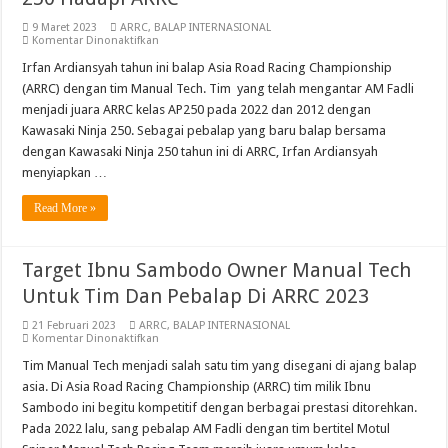
9 Maret 2023
ARRC
,
BALAP INTERNASIONAL
pada
Komentar Dinonaktifkan
Irfan
Ardiansyah
Irfan Ardiansyah tahun ini balap Asia Road Racing Championship
Latihan
(ARRC) dengan tim Manual Tech. Tim yang telah mengantar AM Fadli
Bersama
Ninja
menjadi juara ARRC kelas AP250 pada 2022 dan 2012 dengan
250
Kawasaki Ninja 250. Sebagai pebalap yang baru balap bersama
Hadapi
ARRC
dengan Kawasaki Ninja 250 tahun ini di ARRC, Irfan Ardiansyah
menyiapkan …
Read More »
Target Ibnu Sambodo Owner Manual Tech
Untuk Tim Dan Pebalap Di ARRC 2023
21 Februari 2023
ARRC
,
BALAP INTERNASIONAL
pada
Komentar Dinonaktifkan
Target
Ibnu
Tim Manual Tech menjadi salah satu tim yang disegani di ajang balap
Sambodo
asia. Di Asia Road Racing Championship (ARRC) tim milik Ibnu
Owner
Manual
Sambodo ini begitu kompetitif dengan berbagai prestasi ditorehkan.
Tech
Pada 2022 lalu, sang pebalap AM Fadli dengan tim bertitel Motul
Untuk
Tim