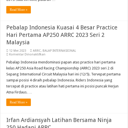
Bicara
Balap
Read More »
Di
Zhuhai
International
Circuit
Pebalap Indonesia Kuasai 4 Besar Practice
Hari Pertama AP250 ARRC 2023 Seri 2
Malaysia
12 Mei 2023
ARRC
,
BALAP INTERNASIONAL
pada
Komentar Dinonaktifkan
Pebalap
Indonesia
Pebalap Indonesia mendominasi papan atas practice hari pertama
Kuasai
kelas AP250 Asia Road Racing Championship (ARRC) 2023 seri 2 di
4
Besar
Sepang International Circuit Malaysia hari ini (12/5). Tervepat pertama
Practice
sampai posisi 4 diraih pebalap Indonesia. Riders Indonesia yang
Hari
Pertama
tercepat di practice atau latihan hati pertama ini posisi puncak Herjun
AP250
ARRC
Atna Firdaus. …
2023
Seri
Read More »
2
Malaysia
Irfan Ardiansyah Latihan Bersama Ninja
250 Hadapi ARRC