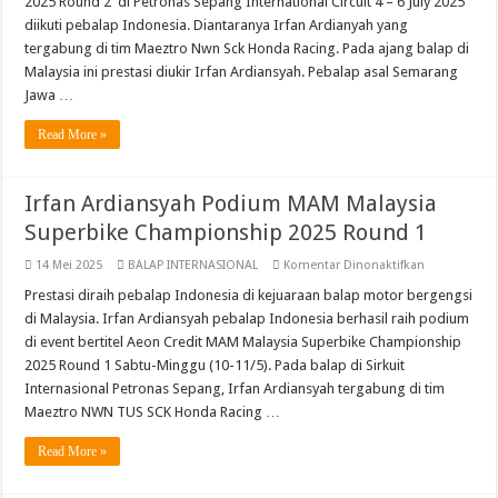
2025 Round 2 di Petronas Sepang International Circuit 4 – 6 July 2025
Di
2
diikuti pebalap Indonesia. Diantaranya Irfan Ardianyah yang
Race
tergabung di tim Maeztro Nwn Sck Honda Racing. Pada ajang balap di
MSBK250
MAM
Malaysia ini prestasi diukir Irfan Ardiansyah. Pebalap asal Semarang
Malaysia
Superbike
Jawa …
Championshi
2025
Read More »
Round
2
Irfan Ardiansyah Podium MAM Malaysia
Superbike Championship 2025 Round 1
pada
14 Mei 2025
BALAP INTERNASIONAL
Komentar Dinonaktifkan
Irfan
Ardiansyah
Prestasi diraih pebalap Indonesia di kejuaraan balap motor bergengsi
Podium
di Malaysia. Irfan Ardiansyah pebalap Indonesia berhasil raih podium
MAM
Malaysia
di event bertitel Aeon Credit MAM Malaysia Superbike Championship
Superbike
2025 Round 1 Sabtu-Minggu (10-11/5). Pada balap di Sirkuit
Championsh
2025
Internasional Petronas Sepang, Irfan Ardiansyah tergabung di tim
Round
1
Maeztro NWN TUS SCK Honda Racing …
Read More »