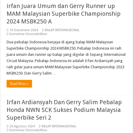
irfan Juara Umum dan Gerry Runner up
MAM Malaysian Superbike Championship
2024 MSBK250 A
16 Desember 2024
BALAP INTERNASIONAL
pada
Komentar Dinonaktifkan
irfan
Juara
Dua pebalap Indonesia berjaya di ajang balap MAM Malaysian
Umum
Superbike Championship 2024 MSBK250. Pebalap Indonesia ini raih
dan
Gerry
juara umum dan runner up balap yang digelar di Sepang International
Runner
Circuit Malaysia. Pebalap Indonesia ini adalah Irfan Ardiansyah yang
up
MAM
raih gelar juara umum MAM Malaysian Superbike Championship 2023
Malaysian
Superbike
MSBK250. Dan Gerry Salim …
Championship
2024
Read More »
MSBK250
A
Irfan Ardiansyah Dan Gerry Salim Pebalap
Honda NWN SCK Sukses Podium Malaysia
Superbike Seri 2
20 Agustus 2024
BALAP INTERNASIONAL
pada
Komentar Dinonaktifkan