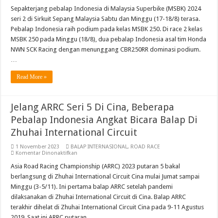
Irfan
Ardiansyah
Sepakterjang pebalap Indonesia di Malaysia Superbike (MSBK) 2024
Dan
seri 2 di Sirkuit Sepang Malaysia Sabtu dan Minggu (17-18/8) terasa.
Gerry
Salim
Pebalap Indonesia raih podium pada kelas MSBK 250. Di race 2 kelas
Pebalap
MSBK 250 pada Minggu (18/8), dua pebalap Indonesia asal tim Honda
Honda
NWN
NWN SCK Racing dengan menunggang CBR250RR dominasi podium.
SCK
Sukses
…
Podium
Malaysia
Read More »
Superbike
Seri
2
Jelang ARRC Seri 5 Di Cina, Beberapa
Pebalap Indonesia Angkat Bicara Balap Di
Zhuhai International Circuit
1 November 2023
BALAP INTERNASIONAL
,
ROAD RACE
pada
Komentar Dinonaktifkan
Jelang
ARRC
Asia Road Racing Championship (ARRC) 2023 putaran 5 bakal
Seri
berlangsung di Zhuhai International Circuit Cina mulai Jumat sampai
5
Di
Minggu (3-5/11). Ini pertama balap ARRC setelah pandemi
Cina,
dilaksanakan di Zhuhai International Circuit di Cina. Balap ARRC
Beberapa
Pebalap
terakhir dihelat di Zhuhai International Circuit Cina pada 9-11 Agustus
Indonesia
Angkat
2019. Saat ini ARRC putaran …