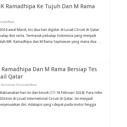
 MK Ramadhipa Ke Tujuh Dan M Rama
pada
naktifkan
Tes
Asia
24 awal Maret, tes dua hari digelar di Lusail CIrcuit di Qatar
Talent
balap ikut serta. Termasuk pebalap Indonesia yang menjadi
Cup
2024,
i adalah MK Ramadhipa dan M Rama Septiawan yang mana dua …
MK
Ramadhipa
Ke
Tujuh
Dan
M
Rama
K Ramadhipa Dan M Rama Bersiap Tes
Diluar
10
ail Qatar
Besar
pada
Komentar Dinonaktifkan
Dua
Pebalap
ilaksanakan hari ini dan besok (17-18 Februari 2024). Para rider
Indonesia,
4 ini di Lusail International Circuit di Qatar. Ini menjadi
MK
Ramadhipa
nyesuaikan diri. Adatapsi yang cdepat pada motor hingga
Dan
M
Rama
Bersiap
Tes
Asia