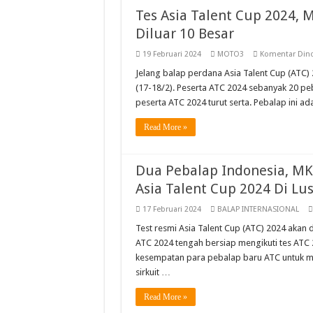
Tes Asia Talent Cup 2024,
Diluar 10 Besar
19 Februari 2024
MOTO3
Komentar Dino
Jelang balap perdana Asia Talent Cup (ATC) 20
(17-18/2). Peserta ATC 2024 sebanyak 20 pe
peserta ATC 2024 turut serta. Pebalap in
Read More »
Dua Pebalap Indonesia, M
Asia Talent Cup 2024 Di Lus
17 Februari 2024
BALAP INTERNASIONAL
Test resmi Asia Talent Cup (ATC) 2024 akan d
ATC 2024 tengah bersiap mengikuti tes ATC 202
kesempatan para pebalap baru ATC untuk me
sirkuit …
Read More »