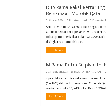
Duo Rama Bakal Bertarung D
Bersamaan MotoGP Qatar
5 Maret 2024
Uncategorized
Komentar D
Asia Talent Cup (ATC) 2024 akan segera dimu
Circuit di Qatar akhir pekan ini 9-10 Mare
pebalap Indonesia ikut dalam ATC 2024. Ri
disingkat MK Ramadhipa #7 …
Read More »
M Rama Putra Siapkan Ini 
24 Februari 2024
BALAP INTERNASIONAL
Kiprah M Rama Putra Setiawan di ajang Asia 
(17-18/2) di Lusail International Circuit di
waktu tercepat 2:16, 413 detik . Beda 3,394 d
Read More »