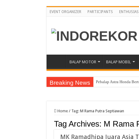
EVENT ORGANIZER
PARTICIPANTS
ENTHUSIAS
BALAP MOTOR
BALAP MOBIL
Breaking News
Pebalap Astra Honda Ber
Jelang Asia Road Racing
Yamaha Cup Race Semarak
Home
/
Tag:
M Rama Putra Septiawan
Moto3 Inggris Perdana Ve
Tag Archives:
M Rama P
Abimanyu Bintang Thaila
Abimanyu Juara Race 1 T
MK Ramadhipa Juara Asia T