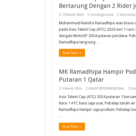
Finish Dramatis Race 1 I
Bertarung Dengan 2 Rider 
Resky Dan Bintang 8 Besa
10 Maret 2024
Uncategorized
Komentar 
Empat Pebalap Muda Astr
Muhammad Kiandra Ramadhipa atau biasa 
pada Asia Talent Cup (ATC) 2024 seri 1 race 2
Standing Poin Pebalap Da
dengan MotoGP 2024 putaran perdana. Pebalap
Ramadhipa langsung …
Read More »
MK Ramadhipa Hampir Podi
Putaran 1 Qatar
9 Maret 2024
BALAP INTERNASIONAL
Ko
Asia Talent Cup (ATC) 2024 putaran 1 bersam
Race 1 ATC baru saja usai. Pebalap tanah 
Ramadhipa hampir saja podium. Pebalap bern
…
Read More »