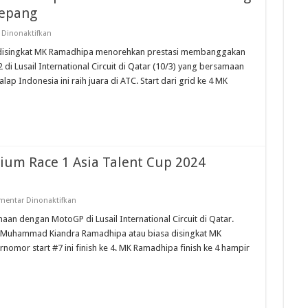
demitsu Moto4 Asia Cup, Bintang Ke 4
Jepang
r Free Practice Idemitsu Moto4 Asia Cup Sepang
pada
Dinonaktifkan
MK
a Honda Optimis Hadapi Idemitsu Moto4 Asia Cup 6 Round 2 Sepang
Ramadhipa
disingkat MK Ramadhipa menorehkan prestasi membanggakan
Juara
 di Lusail International Circuit di Qatar (10/3) yang bersamaan
Asia
n Tim Usai Seri 3 Kejurnas Pertamina Mandalika Racing Series 2026
Talent
 Indonesia ini raih juara di ATC. Start dari grid ke 4 MK
Cup
Seri
1
Race
2
Setelah
Menang
Bertarung
Dengan
um Race 1 Asia Talent Cup 2024
2
Rider
Jepang
pada
mentar Dinonaktifkan
MK
Ramadhipa
aan dengan MotoGP di Lusail International Circuit di Qatar.
Hampir
air Muhammad Kiandra Ramadhipa atau biasa disingkat MK
Podium
Race
omor start #7 ini finish ke 4. MK Ramadhipa finish ke 4 hampir
1
Asia
Talent
Cup
2024
Putaran
1