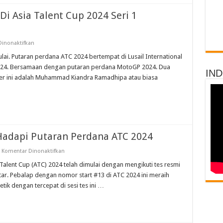
Qatar
i Asia Talent Cup 2024 Seri 1
pada
inonaktifkan
Duo
Rama
lai. Putaran perdana ATC 2024 bertempat di Lusail International
Bakal
t 2024. Bersamaan dengan putaran perdana MotoGP 2024. Dua
Bertarung
IN
Di
der ini adalah Muhammad Kiandra Ramadhipa atau biasa
Asia
Talent
Cup
2024
Seri
1
Bersamaan
MotoGP
Qatar
Hadapi Putaran Perdana ATC 2024
pada
Komentar Dinonaktifkan
M
Rama
Talent Cup (ATC) 2024 telah dimulai dengan mengikuti tes resmi
Putra
 Qatar. Pebalap dengan nomor start #13 di ATC 2024 ini meraih
Siapkan
Ini
etik dengan tercepat di sesi tes ini …
Hadapi
Putaran
Perdana
ATC
2024