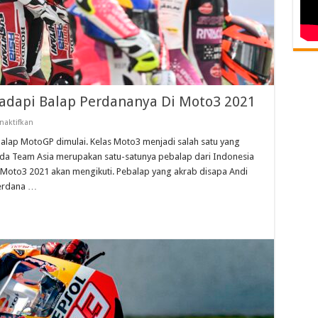
adapi Balap Perdananya Di Moto3 2021
pada
naktifkan
Andi
Gilang
balap MotoGP dimulai. Kelas Moto3 menjadi salah satu yang
Bersemangat
nda Team Asia merupakan satu-satunya pebalap dari Indonesia
Hadapi
Balap
Moto3 2021 akan mengikuti. Pebalap yang akrab disapa Andi
Perdananya
perdana …
Di
Moto3
2021