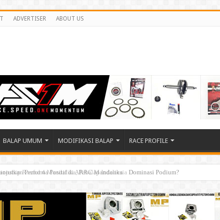
T
ADVERTISER
ABOUT US
BALAP UMUM
MODIFIKASI BALAP
RACE PROFILE
ionship Round 4 Mandalika, Pebalap Indonesia Dominasi Podium?