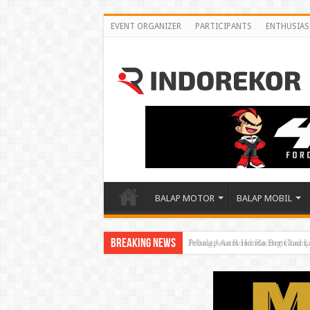
EVENT ORGANIZER
PARTICIPANTS
ENTHUSIAS
BALAP MOTOR
BALAP MOBIL
Breaking News
Jelang Asia Road Racing Champ