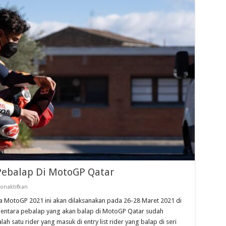
Pebalap Di MotoGP Qatar
pada
onaktifkan
Marquez
Masuk
 MotoGP 2021 ini akan dilaksanakan pada 26-28 Maret 2021 di
Entry
sementara pebalap yang akan balap di MotoGP Qatar sudah
List
Pebalap
 satu rider yang masuk di entry list rider yang balap di seri
Di