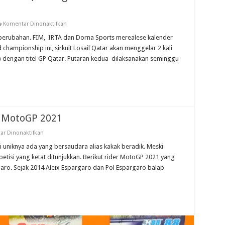
pada
Komentar Dinonaktifkan
Provisional
Calender
erubahan. FIM, IRTA dan Dorna Sports merealese kalender
MotoGP
hampionship ini, sirkuit Losail Qatar akan menggelar 2 kali
2021,
GP
 dengan titel GP Qatar. Putaran kedua dilaksanakan seminggu
Argentina
Dan
Amerika
Ditunda,
Qatar
Helat
2
Kali
i MotoGP 2021
pada
r Dinonaktifkan
Kakak
Adik
ini uniknya ada yang bersaudara alias kakak beradik. Meski
Berkompetisi
petisi yang ketat ditunjukkan. Berikut rider MotoGP 2021 yang
Di
MotoGP
aro. Sejak 2014 Aleix Espargaro dan Pol Espargaro balap
2021