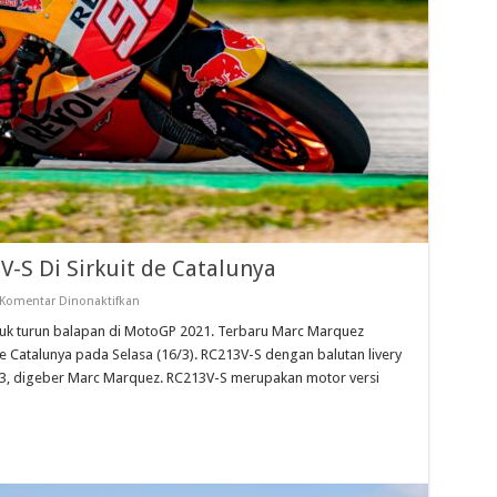
-S Di Sirkuit de Catalunya
pada
Komentar Dinonaktifkan
Marc
Marquez
tuk turun balapan di MotoGP 2021. Terbaru Marc Marquez
Geber
e Catalunya pada Selasa (16/3). RC213V-S dengan balutan livery
RC213V-
S
3, digeber Marc Marquez. RC213V-S merupakan motor versi
Di
Sirkuit
de
Catalunya