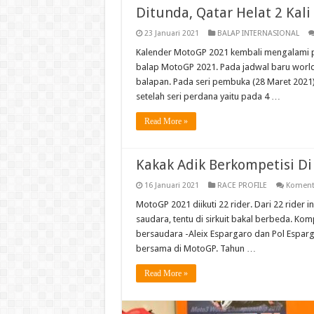
Ditunda, Qatar Helat 2 Kali
23 Januari 2021
BALAP INTERNASIONAL
Kalender MotoGP 2021 kembali mengalami p
balap MotoGP 2021. Pada jadwal baru world c
balapan. Pada seri pembuka (28 Maret 2021)
setelah seri perdana yaitu pada 4 …
Read More »
Kakak Adik Berkompetisi D
16 Januari 2021
RACE PROFILE
Komenta
MotoGP 2021 diikuti 22 rider. Dari 22 rider 
saudara, tentu di sirkuit bakal berbeda. Kom
bersaudara -Aleix Espargaro dan Pol Esparg
bersama di MotoGP. Tahun …
Read More »