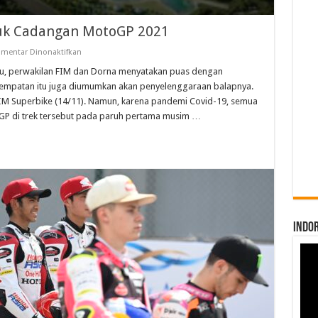
uk Cadangan MotoGP 2021
pada
mentar Dinonaktifkan
GP
Indonesia
lalu, perwakilan FIM dan Dorna menyatakan puas dengan
Kembali
patan itu juga diumumkan akan penyelenggaraan balapnya.
Masuk
Cadangan
FIM Superbike (14/11). Namun, karena pandemi Covid-19, semua
MotoGP
GP di trek tersebut pada paruh pertama musim …
2021
INDO