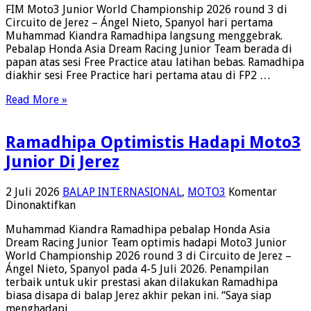
FIM Moto3 Junior World Championship 2026 round 3 di
Mengebrak
Circuito de Jerez – Ángel Nieto, Spanyol hari pertama
Hari
Muhammad Kiandra Ramadhipa langsung menggebrak.
Pertama
Pebalap Honda Asia Dream Racing Junior Team berada di
Moto3
papan atas sesi Free Practice atau latihan bebas. Ramadhipa
Junior
diakhir sesi Free Practice hari pertama atau di FP2 …
Di
Jerez,
Read More »
FP2
Ke
2
Ramadhipa Optimistis Hadapi Moto3
Dan
FP1
Junior Di Jerez
Ke
4
2 Juli 2026
BALAP INTERNASIONAL
,
MOTO3
Komentar
pada
Dinonaktifkan
Ramadhipa
Muhammad Kiandra Ramadhipa pebalap Honda Asia
Optimistis
Dream Racing Junior Team optimis hadapi Moto3 Junior
Hadapi
World Championship 2026 round 3 di Circuito de Jerez –
Moto3
Ángel Nieto, Spanyol pada 4-5 Juli 2026. Penampilan
Junior
terbaik untuk ukir prestasi akan dilakukan Ramadhipa
Di
biasa disapa di balap Jerez akhir pekan ini. “Saya siap
Jerez
menghadapi …