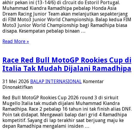
akhir pekan ini (13-14/6) di cIrcuit do Estoril Portugal.
Junior
Muhammad Kiandra Ramadhipa pebalap Honda Asia
Portugal,
Dream Racing Junior Team akan melanjutkan sepakterjang
Ramadhipa
di FIM Moto3 Junior World Championship. Balap kedua FIM
Bertekad
Moto3 Junior World Championship bagi Ramadhipa biasa
Tampil
disapa. Kesempatan pebalap binaan …
Kuat
Read More »
Race Red Bull MotoGP Rookies Cup di
Italia Tak Mudah Dijalani Ramadhipa
31 Mei 2026
BALAP INTERNASIONAL
Komentar
pada
Dinonaktifkan
Race
Red Bull MotoGP Rookies Cup 2026 round 3 di sirkuit
Red
Mugello Italia tak mudah dijalani Muhammad Kiandra
Bull
Ramadhipa. Race 2 pebalap 16 tahun ini tak finish alias DNF.
MotoGP
Poin tak didapat. Mengawali balap dari grid 4 Ramadhipa
Rookies
kompetitif. Sayang di lap terakhir saat berjuang maju ke
Cup
depan Ramadhipa mengalami insiden …
di
Italia