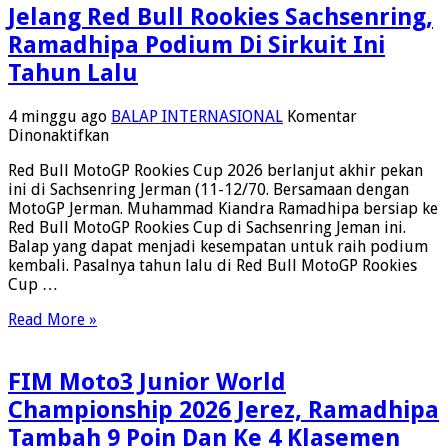
Jelang Red Bull Rookies Sachsenring,
Di
Jerman
Ramadhipa Podium Di Sirkuit Ini
Tahun Lalu
4 minggu ago
BALAP INTERNASIONAL
Komentar
pada
Dinonaktifkan
Jelang
Red Bull MotoGP Rookies Cup 2026 berlanjut akhir pekan
Red
ini di Sachsenring Jerman (11-12/70. Bersamaan dengan
Bull
MotoGP Jerman. Muhammad Kiandra Ramadhipa bersiap ke
Rookies
Red Bull MotoGP Rookies Cup di Sachsenring Jeman ini.
Sachsenring,
Balap yang dapat menjadi kesempatan untuk raih podium
Ramadhipa
kembali. Pasalnya tahun lalu di Red Bull MotoGP Rookies
Podium
Cup …
Di
Sirkuit
Read More »
Ini
Tahun
Lalu
FIM Moto3 Junior World
Championship 2026 Jerez, Ramadhipa
Tambah 9 Poin Dan Ke 4 Klasemen