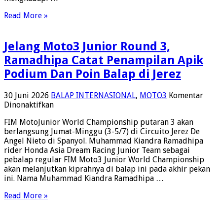
Read More »
Jelang Moto3 Junior Round 3,
Ramadhipa Catat Penampilan Apik
Podium Dan Poin Balap di Jerez
30 Juni 2026
BALAP INTERNASIONAL
,
MOTO3
Komentar
pada
Dinonaktifkan
Jelang
FIM MotoJunior World Championship putaran 3 akan
Moto3
berlangsung Jumat-Minggu (3-5/7) di Circuito Jerez De
Junior
Angel Nieto di Spanyol. Muhammad Kiandra Ramadhipa
Round
rider Honda Asia Dream Racing Junior Team sebagai
3,
pebalap regular FIM Moto3 Junior World Championship
Ramadhipa
akan melanjutkan kiprahnya di balap ini pada akhir pekan
Catat
ini. Nama Muhammad Kiandra Ramadhipa …
Penampilan
Apik
Read More »
Podium
Dan
Poin