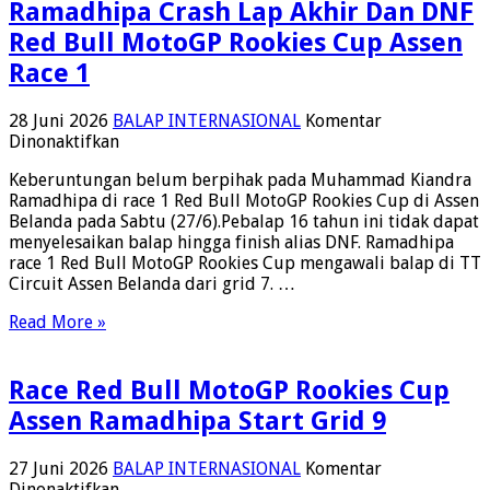
Ramadhipa Crash Lap Akhir Dan DNF
Balap
di
Red Bull MotoGP Rookies Cup Assen
Jerez
Race 1
28 Juni 2026
BALAP INTERNASIONAL
Komentar
pada
Dinonaktifkan
Ramadhipa
Keberuntungan belum berpihak pada Muhammad Kiandra
Crash
Ramadhipa di race 1 Red Bull MotoGP Rookies Cup di Assen
Lap
Belanda pada Sabtu (27/6).Pebalap 16 tahun ini tidak dapat
Akhir
menyelesaikan balap hingga finish alias DNF. Ramadhipa
Dan
race 1 Red Bull MotoGP Rookies Cup mengawali balap di TT
DNF
Circuit Assen Belanda dari grid 7. …
Red
Bull
Read More »
MotoGP
Rookies
Cup
Race Red Bull MotoGP Rookies Cup
Assen
Race
Assen Ramadhipa Start Grid 9
1
27 Juni 2026
BALAP INTERNASIONAL
Komentar
pada
Dinonaktifkan