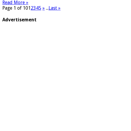
Read More »
Tak
Page 1 of 10
1
2
3
4
5
»
...
Last »
Mudah
Dijalani
Advertisement
Ramadhipa