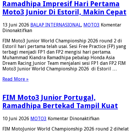
Ramadhipa Impresif Hari Pertama
Moto3 Junior Di Estoril, Makin Cepat
13 Juni 2026
BALAP INTERNASIONAL
,
MOTO3
Komentar
pada
Dinonaktifkan
Ramadhipa
FIM Moto3 Junior World Championship 2026 round 2 di
Impresif
Estoril hari pertama telah usai. Sesi Free Practice (FP) yang
Hari
terbagi menjadi FP1 dan FP2 mengisi hari pertama.
Pertama
Muhammad Kiandra Ramadhipa pebalap Honda Asia
Moto3
Dream Racing Junior Team menjalani sesi FP1 dan FP2 FIM
Junior
Moto3 Junior World Championship 2026 di Estoril …
Di
Estoril,
Read More »
Makin
Cepat
FIM Moto3 Junior Portugal,
Ramadhipa Bertekad Tampil Kuat
pada
10 Juni 2026
MOTO3
Komentar Dinonaktifkan
FIM
FIM MotoJunior World Championship 2026 round 2 dihelat
Moto3