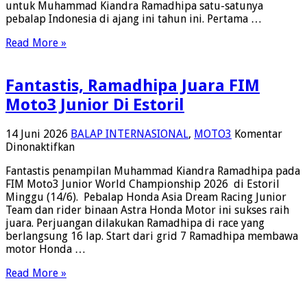
untuk Muhammad Kiandra Ramadhipa satu-satunya
Rd
pebalap Indonesia di ajang ini tahun ini. Pertama …
4
Assen,
Read More »
Pertama
Ramadhipa
Balap
Fantastis, Ramadhipa Juara FIM
Di
Sirkuit
Moto3 Junior Di Estoril
Assen
14 Juni 2026
BALAP INTERNASIONAL
,
MOTO3
Komentar
pada
Dinonaktifkan
Fantastis,
Fantastis penampilan Muhammad Kiandra Ramadhipa pada
Ramadhipa
FIM Moto3 Junior World Championship 2026 di Estoril
Juara
Minggu (14/6). Pebalap Honda Asia Dream Racing Junior
FIM
Team dan rider binaan Astra Honda Motor ini sukses raih
Moto3
juara. Perjuangan dilakukan Ramadhipa di race yang
Junior
berlangsung 16 lap. Start dari grid 7 Ramadhipa membawa
Di
motor Honda …
Estoril
Read More »