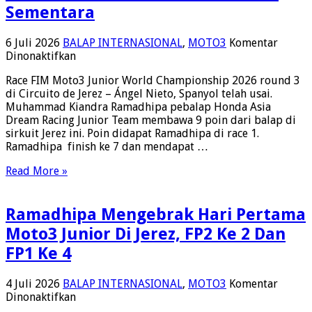
Sementara
6 Juli 2026
BALAP INTERNASIONAL
,
MOTO3
Komentar
pada
Dinonaktifkan
FIM
Race FIM Moto3 Junior World Championship 2026 round 3
Moto3
di Circuito de Jerez – Ángel Nieto, Spanyol telah usai.
Junior
Muhammad Kiandra Ramadhipa pebalap Honda Asia
World
Dream Racing Junior Team membawa 9 poin dari balap di
Championship
sirkuit Jerez ini. Poin didapat Ramadhipa di race 1.
2026
Ramadhipa finish ke 7 dan mendapat …
Jerez,
Ramadhipa
Read More »
Tambah
9
Poin
Ramadhipa Mengebrak Hari Pertama
Dan
Ke
Moto3 Junior Di Jerez, FP2 Ke 2 Dan
4
FP1 Ke 4
Klasemen
Sementara
4 Juli 2026
BALAP INTERNASIONAL
,
MOTO3
Komentar
pada
Dinonaktifkan
Ramadhipa