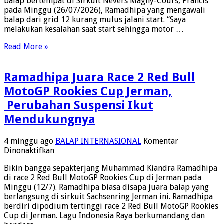
balap bertempat di Sirkuit Nevers Magny-Cours, Prancis
12
pada Minggu (26/07/2026), Ramadhipa yang mengawali
Moto3
balap dari grid 12 kurang mulus jalani start. “Saya
Junior
melakukan kesalahan saat start sehingga motor …
Perancis
Read More »
Ramadhipa Juara Race 2 Red Bull
MotoGP Rookies Cup Jerman,
Perubahan Suspensi Ikut
Mendukungnya
4 minggu ago
BALAP INTERNASIONAL
Komentar
pada
Dinonaktifkan
Ramadhipa
Bikin bangga sepakterjang Muhammad Kiandra Ramadhipa
Juara
di race 2 Red Bull MotoGP Rookies Cup di Jerman pada
Race
Minggu (12/7). Ramadhipa biasa disapa juara balap yang
2
berlangsung di sirkuit Sachsenring Jerman ini. Ramadhipa
Red
berdiri dipodium tertinggi race 2 Red Bull MotoGP Rookies
Bull
Cup di Jerman. Lagu Indonesia Raya berkumandang dan
MotoGP