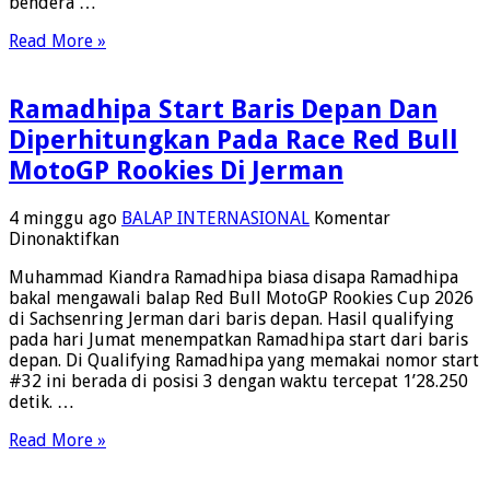
bendera …
Rookies
Cup
Read More »
Jerman,
Perubahan
Suspensi
Ramadhipa Start Baris Depan Dan
Ikut
Mendukungnya
Diperhitungkan Pada Race Red Bull
MotoGP Rookies Di Jerman
4 minggu ago
BALAP INTERNASIONAL
Komentar
pada
Dinonaktifkan
Ramadhipa
Muhammad Kiandra Ramadhipa biasa disapa Ramadhipa
Start
bakal mengawali balap Red Bull MotoGP Rookies Cup 2026
Baris
di Sachsenring Jerman dari baris depan. Hasil qualifying
Depan
pada hari Jumat menempatkan Ramadhipa start dari baris
Dan
depan. Di Qualifying Ramadhipa yang memakai nomor start
Diperhitungkan
#32 ini berada di posisi 3 dengan waktu tercepat 1’28.250
Pada
detik. …
Race
Red
Read More »
Bull
MotoGP
Rookies