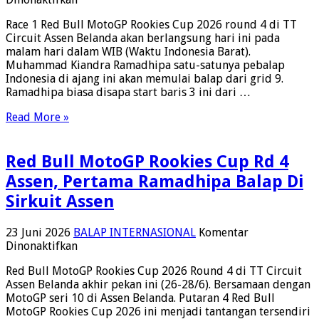
Race
Race 1 Red Bull MotoGP Rookies Cup 2026 round 4 di TT
Red
Circuit Assen Belanda akan berlangsung hari ini pada
Bull
malam hari dalam WIB (Waktu Indonesia Barat).
MotoGP
Muhammad Kiandra Ramadhipa satu-satunya pebalap
Rookies
Indonesia di ajang ini akan memulai balap dari grid 9.
Cup
Ramadhipa biasa disapa start baris 3 ini dari …
Assen
Ramadhipa
Read More »
Start
Grid
9
Red Bull MotoGP Rookies Cup Rd 4
Assen, Pertama Ramadhipa Balap Di
Sirkuit Assen
23 Juni 2026
BALAP INTERNASIONAL
Komentar
pada
Dinonaktifkan
Red
Red Bull MotoGP Rookies Cup 2026 Round 4 di TT Circuit
Bull
Assen Belanda akhir pekan ini (26-28/6). Bersamaan dengan
MotoGP
MotoGP seri 10 di Assen Belanda. Putaran 4 Red Bull
Rookies
MotoGP Rookies Cup 2026 ini menjadi tantangan tersendiri
Cup