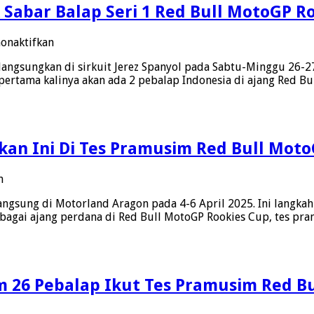
Sabar Balap Seri 1 Red Bull MotoGP R
1
Red
Bull
pada
onaktifkan
MotoGP
Veda
Rookies
ngsungkan di sirkuit Jerez Spanyol pada Sabtu-Minggu 26-27 
Dan
Cup
 pertama kalinya akan ada 2 pebalap Indonesia di ajang Red B
MK
Le
Ramadhipa
Mans,
Siap
Antar
dan
Naik
Tak
Peringkat
 Ini Di Tes Pramusim Red Bull Moto
Sabar
Di
Balap
Klasemen
Seri
pada
n
1
Muhammad
Red
angsung di Motorland Aragon pada 4-6 April 2025. Ini lang
Kiandra
Bull
ebagai ajang perdana di Red Bull MotoGP Rookies Cup, tes
Ramadhipa
MotoGP
Lakukan
Rookies
Ini
Cup
Di
2025
Tes
26 Pebalap Ikut Tes Pramusim Red Bul
Pramusim
Red
Bull