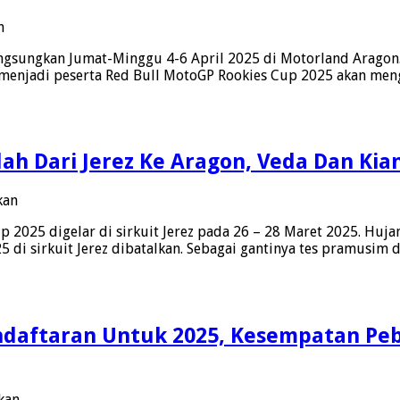
MotoGP
pada
n
Rookies
Veda
Cup
ngsungkan Jumat-Minggu 4-6 April 2025 di Motorland Aragon.
Dan
2025
 menjadi peserta Red Bull MotoGP Rookies Cup 2025 akan men
MK
Ramadhipa
Masuk
Dalam
26
ah Dari Jerez Ke Aragon, Veda Dan Kia
Pebalap
Ikut
Tes
pada
kan
Pramusim
Tes
Red
025 digelar di sirkuit Jerez pada 26 – 28 Maret 2025. Hujan 
Red
Bull
di sirkuit Jerez dibatalkan. Sebagai gantinya tes pramusim 
Bull
MotoGP
MotoGP
Rookies
Rookies
Cup
Cup
2025
Pindah
Di
endaftaran Untuk 2025, Kesempatan Pe
Dari
Motorland
Jerez
Aragon
Ke
Aragon,
pada
kan