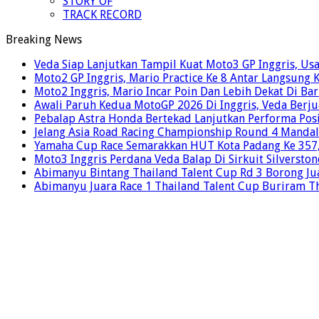
STORY OF
TRACK RECORD
Breaking News
Veda Siap Lanjutkan Tampil Kuat Moto3 GP Inggris, Usai
Moto2 GP Inggris, Mario Practice Ke 8 Antar Langsung 
Moto2 Inggris, Mario Incar Poin Dan Lebih Dekat Di Ba
Awali Paruh Kedua MotoGP 2026 Di Inggris, Veda Berju
Pebalap Astra Honda Bertekad Lanjutkan Performa Posi
Jelang Asia Road Racing Championship Round 4 Mandal
Yamaha Cup Race Semarakkan HUT Kota Padang Ke 357, 
Moto3 Inggris Perdana Veda Balap Di Sirkuit Silverston
Abimanyu Bintang Thailand Talent Cup Rd 3 Borong Jua
Abimanyu Juara Race 1 Thailand Talent Cup Buriram T