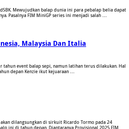
dSBK. Mewujudkan balap dunia ini para pebalap belia dapat
a. Pasalnya FIM MiniGP series ini menjadi salah …
nesia, Malaysia Dan Italia
r tahun event balap sepi, namun latihan terus dilakukan. Hal
tahun depan Kenzie ikut kejuaraan …
kan dilangsungkan di sirkuit Ricardo Tormo pada 24
 ini di tahun depan. Diantaranya Provisional 2025 FIM