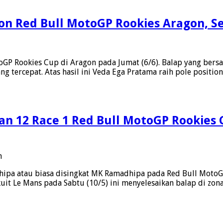
Cup
Austria,
ion Red Bull MotoGP Rookies Aragon, S
Veda
Punya
Prestasi
pada
Indah
Veda
Di
toGP Rookies Cup di Aragon pada Jumat (6/6). Balap yang bers
Ega
Red
 tercepat. Atas hasil ini Veda Ega Pratama raih pole positio
Pratama
Bull
Melesat
Ring
Pole
Position
Red
n 12 Race 1 Red Bull MotoGP Rookies C
Bull
MotoGP
Rookies
Aragon,
pada
n
Sejarah
MK
Pebalap
a atau biasa disingkat MK Ramadhipa pada Red Bull MotoGP 
Ramadhipa
Indonesia
it Le Mans pada Sabtu (10/5) ini menyelesaikan balap di zona 
Selesaikan
Balap
Urutan
12
Race