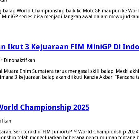
Veda
FIM
Dan
ang balap World Championship baik ke MotoGP maupun ke Worl
MiniGP
Kiandra
MiniGP series bisa menjadi langkah awal dalam mewujudkanny
Indonesia
Bersiap
Series
Ikuti
Buka
Tes
Pendaftaran
Pra
Untuk
Musim
n Ikut 3 Kejuaraan FIM MiniGP Di Indo
2025,
Kesempatan
Pebalap
pada
r Dinonaktifkan
Memulai
Kenzie
Langkah
al Muara Enim Sumatera terus mengasal skill balap. Meski akhi
Akbar
Road
imana 3 kejuaraan balap akan diikuti Kenzie Akbar. “Rencana 
Gas
To
Pol
MotoGP
Latihan
Persiapan
Ikut
World Championship 2025
3
Kejuaraan
FIM
pada
ifkan
MiniGP
Kalender
Di
ran. Seri terakhir FIM JuniorGP™ World Championship 2024 a
Sementara
Indonesia,
nship telah mengeluarkan beberapa pengumuman tentang balp
FIM