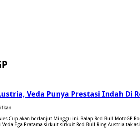
GP
ustria, Veda Punya Prestasi Indah Di R
pada
ifkan
Jelang
es Cup akan berlanjut Minggu ini. Balap Red Bull MotoGP Rook
Red
Veda Ega Pratama sirkuit sirkuit Red Bull Ring Austria tak a
Bull
MotoGP
Rookies