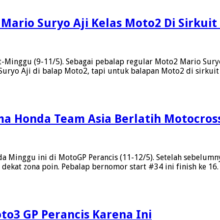
Cup
Le
Mario Suryo Aji Kelas Moto2 Di Sirkuit
Mans,
MK
Ramadhipa
Start
Grid
-Minggu (9-11/5). Sebagai pebalap regular Moto2 Mario Suryo
13
uryo Aji di balap Moto2, tapi untuk balapan Moto2 di sirkui
ma Honda Team Asia Berlatih Motocros
a Minggu ini di MotoGP Perancis (11-12/5). Setelah sebelumny
dekat zona poin. Pebalap bernomor start #34 ini finish ke 16
to3 GP Perancis Karena Ini