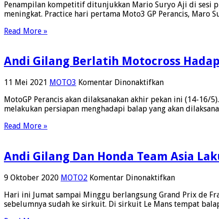
Penampilan kompetitif ditunjukkan Mario Suryo Aji di sesi p
meningkat. Practice hari pertama Moto3 GP Perancis, Maro S
Read More »
Andi Gilang Berlatih Motocross Hada
pada
11 Mei 2021
MOTO3
Komentar Dinonaktifkan
Andi
MotoGP Perancis akan dilaksanakan akhir pekan ini (14-16/5
Gilang
melakukan persiapan menghadapi balap yang akan dilaksanaka
Berlatih
Motocross
Read More »
Hadapi
Moto3
MotoGP
Andi Gilang Dan Honda Team Asia Lak
Lemans
Perancis
pada
9 Oktober 2020
MOTO2
Komentar Dinonaktifkan
Andi
Hari ini Jumat sampai Minggu berlangsung Grand Prix de Fran
Gilang
sebelumnya sudah ke sirkuit. Di sirkuit Le Mans tempat balap
Dan
Honda