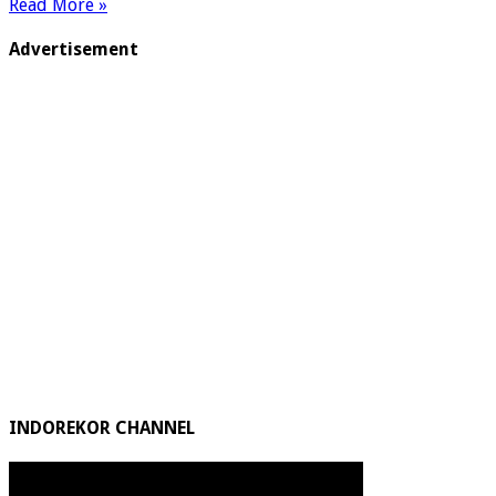
Read More »
Team
Asia
Advertisement
Lakukan
Prosesi
Ini
Sebelum
GP
Perancis
INDOREKOR CHANNEL