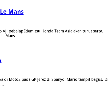
 Le Mans
 Aji pebalap Idemitsu Honda Team Asia akan turut serta.
t Le Mans …
s
a di Moto2 pada GP Jerez di Spanyol Mario tampil bagus.. Di
. …