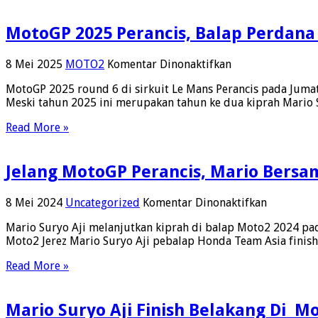
MotoGP 2025 Perancis, Balap Perdana 
pada
8 Mei 2025
MOTO2
Komentar Dinonaktifkan
MotoGP
MotoGP 2025 round 6 di sirkuit Le Mans Perancis pada Jumat
2025
Meski tahun 2025 ini merupakan tahun ke dua kiprah Mario S
Perancis,
Balap
Read More »
Perdana
Mario
Suryo
Jelang MotoGP Perancis, Mario Bersa
Aji
Kelas
Moto2
pada
8 Mei 2024
Uncategorized
Komentar Dinonaktifkan
Di
Jelang
Sirkuit
Mario Suryo Aji melanjutkan kiprah di balap Moto2 2024 pad
MotoGP
Le
Moto2 Jerez Mario Suryo Aji pebalap Honda Team Asia finish 
Perancis,
Mans
Mario
Read More »
Bersama
Honda
Team
Mario Suryo Aji Finish Belakang Di Mo
Asia