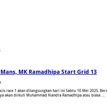
s
 Mans, MK Ramadhipa Start Grid 13
pada
n
Race
is race 1 akan dilangsungkan hari ini Sabtu 10 Mei 2025. Be
Red
anya akan diikuti Muhammad Kiandra Ramadhipa atau biasa …
Bull
MotoGP
Rookies