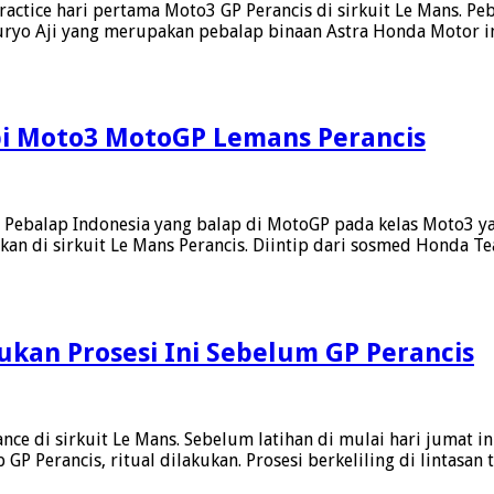
Rookies
ractice hari pertama Moto3 GP Perancis di sirkuit Le Mans. Pe
Terjatuh,
Cup
uryo Aji yang merupakan pebalap binaan Astra Honda Motor in
Mario
GP
Raih
Perancis
Practice
Terbaiknya
Di
pi Moto3 MotoGP Lemans Perancis
Hari
Pertama
Moto3
GP
Perancis
). Pebalap Indonesia yang balap di MotoGP pada kelas Moto3 
n di sirkuit Le Mans Perancis. Diintip dari sosmed Honda Te
ukan Prosesi Ini Sebelum GP Perancis
ce di sirkuit Le Mans. Sebelum latihan di mulai hari jumat in
 GP Perancis, ritual dilakukan. Prosesi berkeliling di lintasa