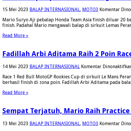
Berlatih
Motocros
15 Mei 2023
BALAP INTERNASIONAL
,
MOTO3
Komentar Dino
Mario Suryo Aji pebalap Honda Team Asia finish diluar 20 be
finish. Padahal Mario mengawali balap di sirkuit Lemas Peranc
Read More »
Fadillah Arbi Aditama Raih 2 Poin Ra
14 Mei 2023
BALAP INTERNASIONAL
Komentar Dinonaktifka
Race 1 Red Bull MotoGP Rookies Cup di sirkuit Le Mans Peran
berhasil finish di zona poin. Fadillah Arbi Aditama pada 
Read More »
Sempat Terjatuh, Mario Raih Practice
13 Mei 2023
BALAP INTERNASIONAL
,
MOTO3
Komentar Dino