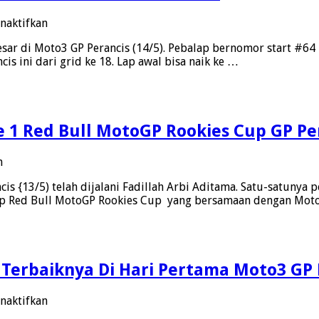
s
pada
naktifkan
Mario
sar di Moto3 GP Perancis (14/5). Pebalap bernomor start #64 
Suryo
is ini dari grid ke 18. Lap awal bisa naik ke …
Aji
Finish
Belakang
Di
Moto3
ce 1 Red Bull MotoGP Rookies Cup GP Pe
GP
Perancis
Karena
pada
n
Ini
Fadillah
cis {13/5) telah dijalani Fadillah Arbi Aditama. Satu-satunya
Arbi
balap Red Bull MotoGP Rookies Cup yang bersamaan dengan Moto
Aditama
Raih
2
Poin
Race
 Terbaiknya Di Hari Pertama Moto3 GP 
1
Red
Bull
pada
naktifkan
MotoGP
Sempat