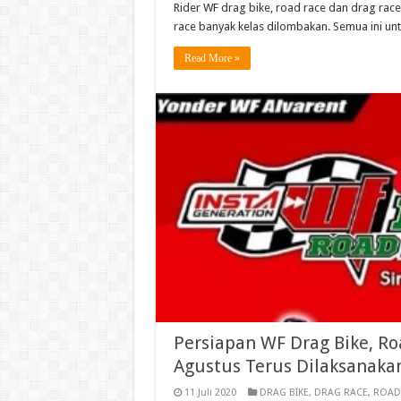
Rider WF drag bike, road race dan drag race 
race banyak kelas dilombakan. Semua ini unt
Read More »
Persiapan WF Drag Bike, Ro
Agustus Terus Dilaksanaka
11 Juli 2020
DRAG BIKE
,
DRAG RACE
,
ROAD