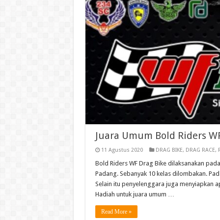
Juara Umum Bold Riders WF
11 Agustus 2020
DRAG BIKE
,
DRAG RACE
,
Bold Riders WF Drag Bike dilaksanakan pada 
Padang. Sebanyak 10 kelas dilombakan. Pada 
Selain itu penyelenggara juga menyiapkan a
Hadiah untuk juara umum …
Read More »