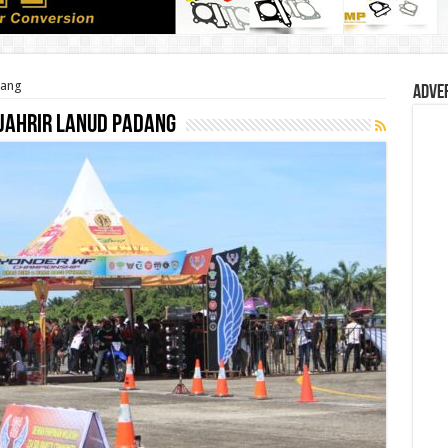
dang
Adve
sjahrir lanud padang