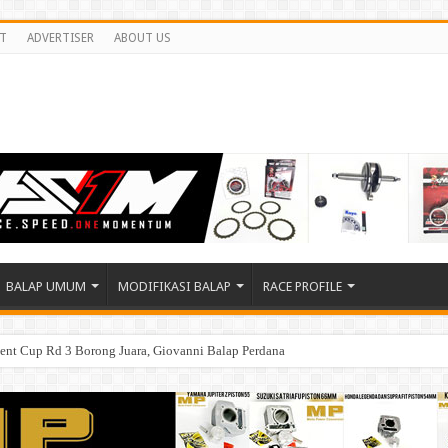
T
ADVERTISER
ABOUT US
BALAP UMUM
MODIFIKASI BALAP
RACE PROFILE
d Talent Cup Buriram Thailand