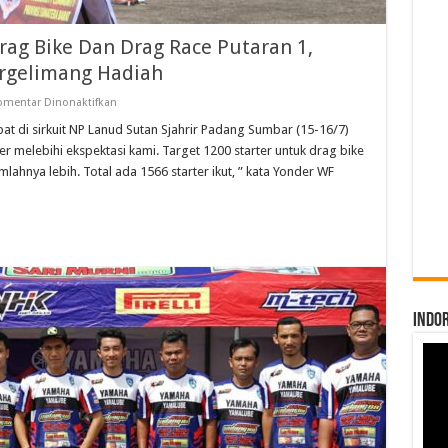
ag Bike Dan Drag Race Putaran 1,
ergelimang Hadiah
pada
omentar Dinonaktifkan
Yonder
WF
 di sirkuit NP Lanud Sutan Sjahrir Padang Sumbar (15-16/7)
Championship
er melebihi ekspektasi kami. Target 1200 starter untuk drag bike
Drag
Bike
lahnya lebih. Total ada 1566 starter ikut, ” kata Yonder WF
Dan
Drag
Race
Putaran
1,
Diikuti
1556
Starter
Dan
Bergelimang
Hadiah
INDO