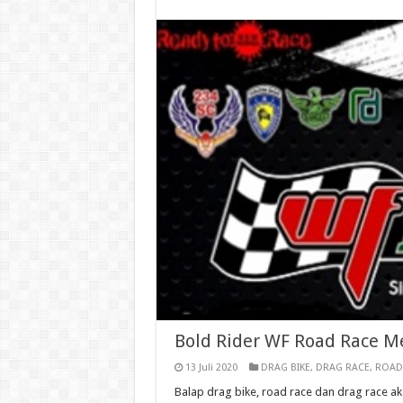
Bold Rider WF Road Race M
13 Juli 2020
DRAG BIKE
,
DRAG RACE
,
ROAD
Balap drag bike, road race dan drag race ak