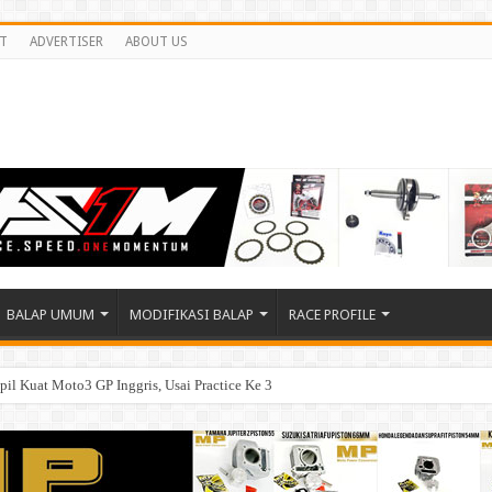
T
ADVERTISER
ABOUT US
BALAP UMUM
MODIFIKASI BALAP
RACE PROFILE
il Kuat Moto3 GP Inggris, Usai Practice Ke 3