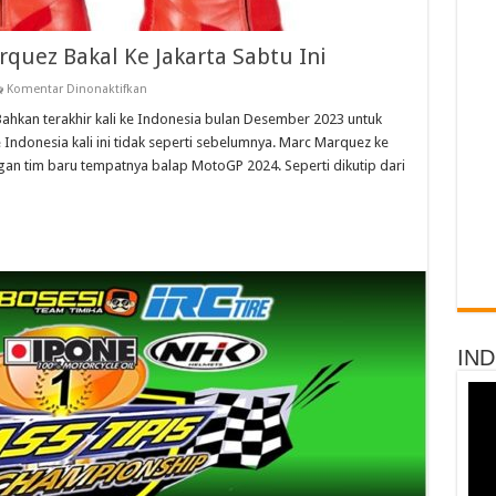
quez Bakal Ke Jakarta Sabtu Ini
pada
Komentar Dinonaktifkan
Marc
Marquez
ahkan terakhir kali ke Indonesia bulan Desember 2023 untuk
Dan
 Indonesia kali ini tidak seperti sebelumnya. Marc Marquez ke
Alex
Marquez
an tim baru tempatnya balap MotoGP 2024. Seperti dikutip dari
Bakal
Ke
Jakarta
Sabtu
Ini
IN