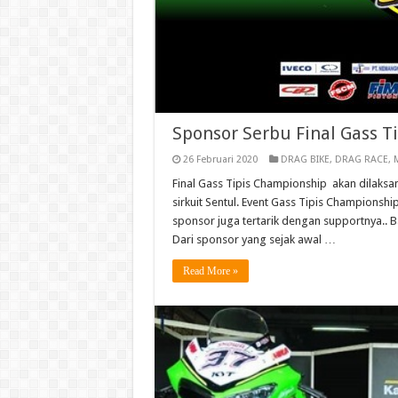
Sponsor Serbu Final Gass T
26 Februari 2020
DRAG BIKE
,
DRAG RACE
,
Final Gass Tipis Championship akan dilaks
sirkuit Sentul. Event Gass Tipis Championshi
sponsor juga tertarik dengan supportnya.. B
Dari sponsor yang sejak awal …
Read More »