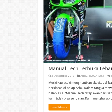
Manual Tech Terbuka Leba
3 Desember 2019
ARRC
,
ROAD RACE
Meski Kawasaki menghentikan aktivitas di b
berkiprah di balap Asia. Dalam rangka me
balap asia. “Manual Tech tetap akan berus
kami tidak bisa sendirian. Kami mengharap 
Read More »