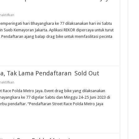
pada
aktifkan
REKOR
Dipercaya
memperingati hari Bhayangkara ke 77 dilaksanakan hari ini Sabtu
Untuk
n Sueb Kemayoran Jakarta. Aplikasi REKOR dipercaya untuk turut
Sistem
Balap
. Pendaftaran ajang balap drag bike untuk memfasilitasi pecinta
Street
Race
Polda
Metro
Jaya
Yang
Pakai
Match
ya, Tak Lama Pendaftaran Sold Out
pada
aktifkan
Street
Race
et Race Polda Metro Jaya. Event drag bike yang dilaksanakan
Polda
hayangkara ke 77 digelar Sabtu dan Minggu 24-25 Juni 2023 di
Metro
Jaya,
rbu pendaftar. “Pendaftaran Street Race Polda Metro Jaya
Tak
Lama
Pendaftaran
Sold
Out