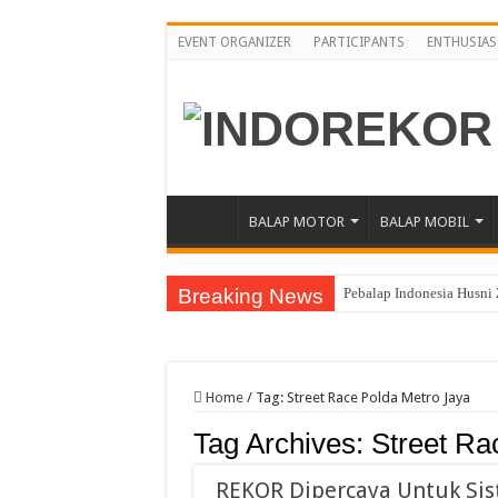
EVENT ORGANIZER
PARTICIPANTS
ENTHUSIAS
BALAP MOTOR
BALAP MOBIL
Breaking News
Pebalap Indonesia Husni
Home
/
Tag:
Street Race Polda Metro Jaya
Tag Archives:
Street Ra
REKOR Dipercaya Untuk Sist