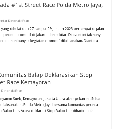
ada #1st Street Race Polda Metro Jaya,
pada
ntar Dinonaktifkan
Kontes
Modifikasi
 yang dihelat dari 27 sampai 29 Januari 2023 bertempat di jalan
Digelar
ecinta otomotif di Jakarta dan sekitar. Di event ini tak hanya
Pada
#1st
er, namun banyak kegiatan otomotif dilaksanakan. Diantara
Street
Race
Polda
Metro
Jaya,
Berikut
Kelas
Lombanya
Komunitas Balap Deklarasikan Stop
reet Race Kemayoran
pada
 Dinonaktifkan
Polda
Metro
Benyamin Sueb, Kemayoran, Jakarta Utara akhir pekan ini. Sehari
Jaya
 dilaksanakan. Polda Metro Jaya bersama komunitas pecinta
Bersama
Komunitas
 Balap Liar. Acara deklarasi Stop Balap Liar dihadiri oleh
Balap
Deklarasikan
Stop
Balap
Liar