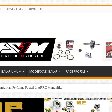
T
ADVERTISER
ABOUT US
BALAP UMUM
MODIFIKASI BALAP
RACE PROFILE
anjutkan Performa Positif di ARRC Mandalika