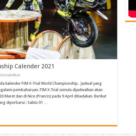
nship Calender 2021
pada
inonaktifkan
FIM
X-
a kalender FIM X-Trial World Championship. Jadwal yang
Trial
galami pembaharuan. FIM X-Trial semula dijadwalkan akan
World
Championship
0 Maret dan di Nice (Prancis) pada 9 April ditiadakan. Berikut
Calender
ng diperbarui : Sabtu 01 …
2021