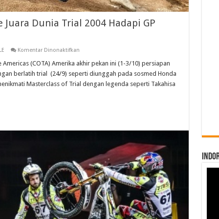
Ke Juara Dunia Trial 2004 Hadapi GP
pada
LE
Komentar Dinonaktifkan
Andi
Gilang
 Americas (COTA) Amerika akhir pekan ini (1-3/10) persiapan
Berlatih
gan berlatih trial (24/9) seperti diunggah pada sosmed Honda
Trial
Ke
enikmati Masterclass of Trial dengan legenda seperti Takahisa
Juara
Dunia
Trial
2004
Hadapi
GP
Americas
INDO