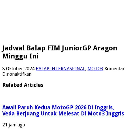
Jadwal Balap FIM JuniorGP Aragon
Minggu Ini
8 Oktober 2024
BALAP INTERNASIONAL
,
MOTO3
Komentar
pada
Dinonaktifkan
Jadwal
Balap
Related Articles
FIM
JuniorGP
Aragon
Minggu
Awali Paruh Kedua MotoGP 2026 Di Inggris,
Ini
Veda Berjuang Untuk Melesat Di Moto3 Inggris
21 jam ago