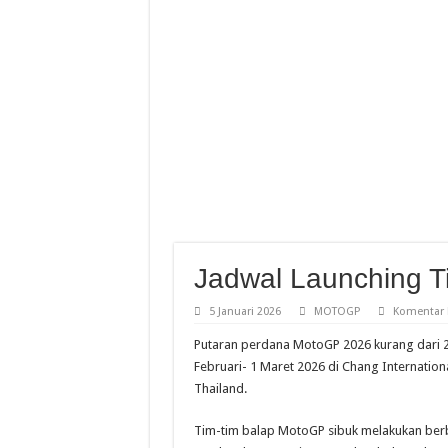
Finish Dramatis Race 1 I
Resky Dan Bintang 8 Besa
Empat Pebalap Muda Astr
Standing Poin Pebalap Da
Jadwal Launching 
5 Januari 2026
MOTOGP
Komentar 
Putaran perdana MotoGP 2026 kurang dari 2
Februari- 1 Maret 2026 di Chang Internationa
Thailand.
Tim-tim balap MotoGP sibuk melakukan berb