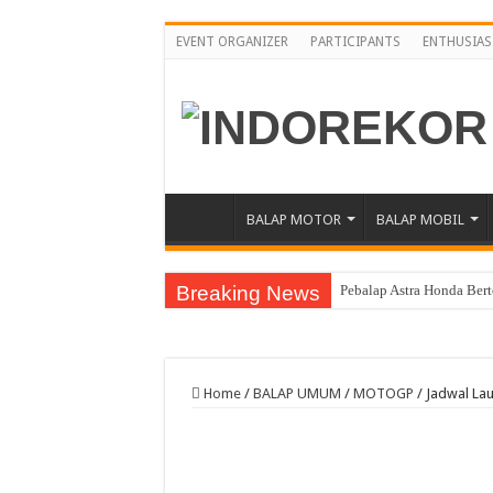
EVENT ORGANIZER
PARTICIPANTS
ENTHUSIAS
BALAP MOTOR
BALAP MOBIL
Breaking News
Pebalap Astra Honda Ber
Jelang Asia Road Racing
Yamaha Cup Race Semarak
Home
/
BALAP UMUM
/
MOTOGP
/
Jadwal La
Moto3 Inggris Perdana Ve
Abimanyu Bintang Thaila
Abimanyu Juara Race 1 T