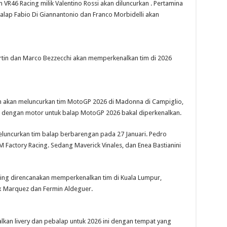
m VR46 Racing milik Valentino Rossi akan diluncurkan . Pertamina
ap Fabio Di Giannantonio dan Franco Morbidelli akan
rtin dan Marco Bezzecchi akan memperkenalkan tim di 2026
m akan meluncurkan tim MotoGP 2026 di Madonna di Campiglio,
a dengan motor untuk balap MotoGP 2026 bakal diperkenalkan.
luncurkan tim balap berbarengan pada 27 Januari. Pedro
Factory Racing. Sedang Maverick Vinales, dan Enea Bastianini
acing direncanakan memperkenalkan tim di Kuala Lumpur,
x Marquez dan Fermin Aldeguer.
kan livery dan pebalap untuk 2026 ini dengan tempat yang