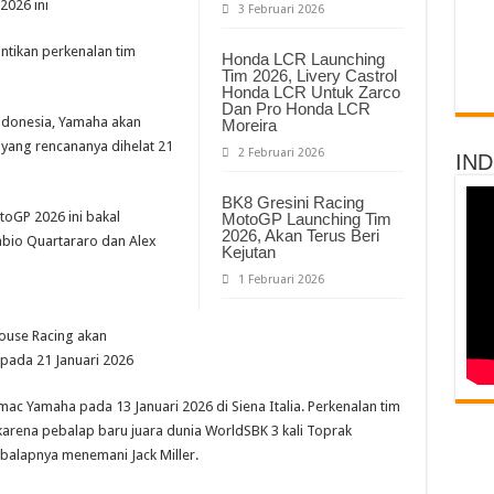
2026 ini
3 Februari 2026
ntikan perkenalan tim
Honda LCR Launching
Tim 2026, Livery Castrol
Honda LCR Untuk Zarco
Dan Pro Honda LCR
ndonesia, Yamaha akan
Moreira
 yang rencananya dihelat 21
2 Februari 2026
IN
BK8 Gresini Racing
oGP 2026 ini bakal
MotoGP Launching Tim
2026, Akan Terus Beri
bio Quartararo dan Alex
Kejutan
1 Februari 2026
ouse Racing akan
pada 21 Januari 2026
ac Yamaha pada 13 Januari 2026 di Siena Italia. Perkenalan tim
karena pebalap baru juara dunia WorldSBK 3 kali Toprak
ebalapnya menemani Jack Miller.