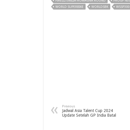
PIRELLI EMILIA-ROMAGNA ROUND
PROGP NIT
WORLD SUPERBIKE
WORLDSBK
WSSP300
Previous
Jadwal Asia Talent Cup 2024
Update Setelah GP India Batal