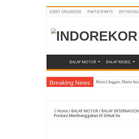
EVENT ORGANIZER
PARTICIPANTS
ENTHUSIAS
BALAP MOTOR
BALAP MOBIL
Breaking News
Moto2 Inggris, Mario Inc
Awali Paruh Kedua MotoG
Pebalap Astra Honda Ber
Home
/
BALAP MOTOR
/
BALAP INTERNASIO
Jelang Asia Road Racing
Prestasi Membanggakan Di Sirkuit Ini
Yamaha Cup Race Semarak
Moto3 Inggris Perdana Ve