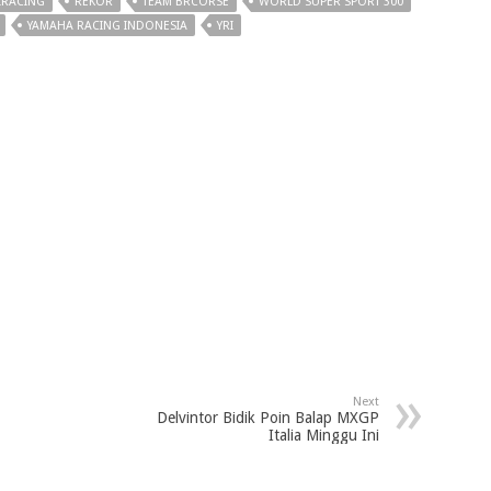
IRACING
REKOR
TEAM BRCORSE
WORLD SUPER SPORT 300
YAMAHA RACING INDONESIA
YRI
Next
Delvintor Bidik Poin Balap MXGP
Italia Minggu Ini