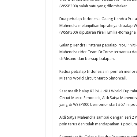
(WSSP300) salah satu yang dilombakan.
Dua pebalap Indonesia Gaang Hendra Prata
Mahendra melanjutkan kiprahnya di balap W
(WSSP300) diputaran Pirelli Emilia-Romagna 
Galang Hendra Pratama pebalap ProGP NitiR
Mahendra rider Team BrCorse terpantau da
di Misano dan bersiap balapan.
Kedua pebalap Indonesia ini pernah menore
Misano World Circuit Marco Simonceli.
Saat masih balap R3 bLU cRU World Cup tahu
Circuit Marco Simonceli, Aldi Satya Mahend
yang di WSSP300 bernomor start #57 ini podi
Aldi Satya Mahendra sampai dengan seri 2 
poin terus dan telah mendapatkan 1 podium 
Sementara itu Galang Hendra Pratama memili