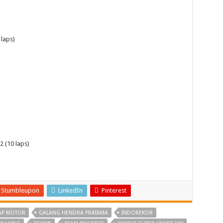
laps)
 (10 laps)
Stumbleupon
LinkedIn
Pinterest
AP MOTOR
GALANG HENDRA PRATAMA
INDOREKOR