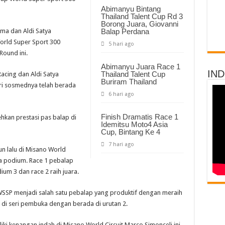
Aldi
Abimanyu Bintang
Dan
Thailand Talent Cup Rd 3
Galang
Pernah
Borong Juara, Giovanni
Torehkan
ma dan Aldi Satya
Balap Perdana
Prestasi
orld Super Sport 300
Membanggakan
5 hari ago
Di
Round ini.
Sirkuit
Ini
Abimanyu Juara Race 1
IN
Thailand Talent Cup
acing dan Aldi Satya
Buriram Thailand
ri sosmednya telah berada
6 hari ago
Finish Dramatis Race 1
hkan prestasi pas balap di
Idemitsu Moto4 Asia
Cup, Bintang Ke 4
7 hari ago
n lalu di Misano World
ra podium. Race 1 pebalap
um 3 dan race 2 raih juara.
WSSP menjadi salah satu pebalap yang produktif dengan meraih
di seri pembuka dengan berada di urutan 2.
ki kenangan indah di Misano World Circuit Marco Simonceli ini.