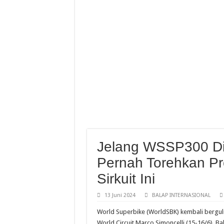
Abimanyu Bintang Thaila
Abimanyu Juara Race 1 T
Finish Dramatis Race 1 I
Resky Dan Bintang 8 Besa
Jelang WSSP300 Di 
Pernah Torehkan P
Sirkuit Ini
13 Juni 2024
BALAP INTERNASIONAL
World Superbike (WorldSBK) kembali bergulir
World Circuit Marco Simoncelli (15-16/6). B