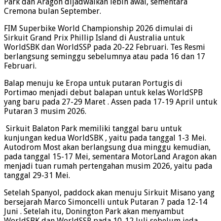
Park dan Aragon dijadwalkan lebih awal, sementara
Cremona bulan September.
FIM Superbike World Championship 2026 dimulai di
Sirkuit Grand Prix Phillip Island di Australia untuk
WorldSBK dan WorldSSP pada 20-22 Februari. Tes Resmi
berlangsung seminggu sebelumnya atau pada 16 dan 17
Februari.
Balap menuju ke Eropa untuk putaran Portugis di
Portimao menjadi debut balapan untuk kelas WorldSPB
yang baru pada 27-29 Maret . Assen pada 17-19 April untuk
Putaran 3 musim 2026.
Sirkuit Balaton Park memiliki tanggal baru untuk
kunjungan kedua WorldSBK , yaitu pada tanggal 1-3 Mei.
Autodrom Most akan berlangsung dua minggu kemudian,
pada tanggal 15-17 Mei, sementara MotorLand Aragon akan
menjadi tuan rumah pertengahan musim 2026, yaitu pada
tanggal 29-31 Mei.
Setelah Spanyol, paddock akan menuju Sirkuit Misano yang
bersejarah Marco Simoncelli untuk Putaran 7 pada 12-14
Juni . Setelah itu, Donington Park akan menyambut
WorldSBK dan WorldSSP pada 10-12 Juli sebelum jeda