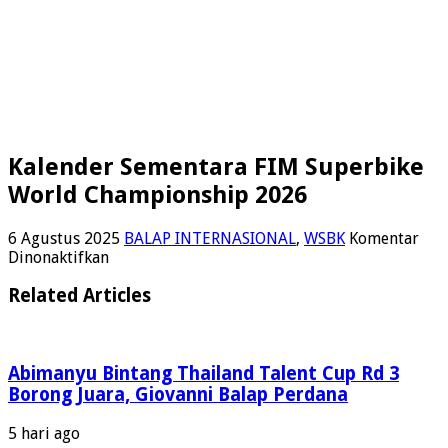
Kalender Sementara FIM Superbike
World Championship 2026
6 Agustus 2025
BALAP INTERNASIONAL
,
WSBK
Komentar
pada
Dinonaktifkan
Kalender
Sementara
Related Articles
FIM
Superbike
World
Championship
Abimanyu Bintang Thailand Talent Cup Rd 3
2026
Borong Juara, Giovanni Balap Perdana
5 hari ago