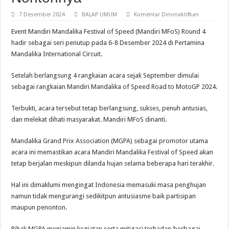
pada
7 Desember 2024
BALAP UMUM
Komentar Dinonaktifkan
Mandiri
Mandalika
Event Mandiri Mandalika Festival of Speed (Mandiri MFoS) Round 4
Festival
of
hadir sebagai seri penutup pada 6-8 Desember 2024 di Pertamina
Speed
Mandalika International Circuit.
(MFoS)
Round
4,
Seri
Setelah berlangsung 4 rangkaian acara sejak September dimulai
Penutup
sebagai rangkaian Mandiri Mandalika of Speed Road to MotoGP 2024.
Epic
Yang
Tak
Terlupakan
Terbukti, acara tersebut tetap berlangsung, sukses, penuh antusias,
Dan
dan melekat dihati masyarakat. Mandiri MFoS dinanti.
Gratis
Nontonnya
Mandalika Grand Prix Association (MGPA) sebagai promotor utama
acara ini memastikan acara Mandiri Mandalika Festival of Speed akan
tetap berjalan meskipun dilanda hujan selama beberapa hari terakhir.
Hal ini dimaklumi mengingat Indonesia memasuki masa penghujan
namun tidak mengurangi sedikitpun antusiasme baik partisipan
maupun penonton.
Pihak MGPA menjamin kegiatan serta mitigasi terhadap berbagai