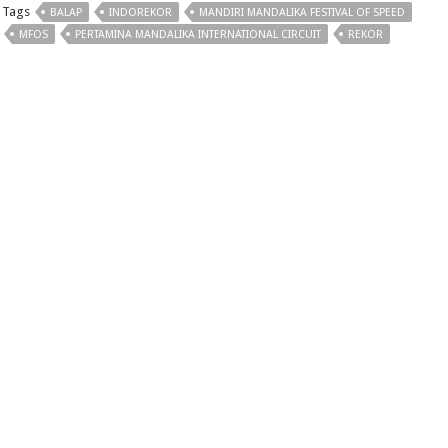
Tags
BALAP
INDOREKOR
MANDIRI MANDALIKA FESTIVAL OF SPEED
MFOS
PERTAMINA MANDALIKA INTERNATIONAL CIRCUIT
REKOR