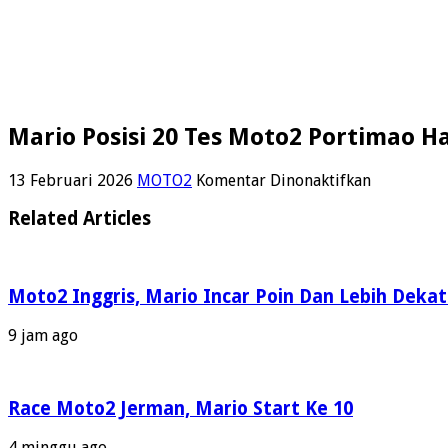
Mario Posisi 20 Tes Moto2 Portimao H
pada
13 Februari 2026
MOTO2
Komentar Dinonaktifkan
Mario
Posisi
Related Articles
20
Tes
Moto2
Portimao
Moto2 Inggris, Mario Incar Poin Dan Lebih Dekat
Hari
Kedua
9 jam ago
Race Moto2 Jerman, Mario Start Ke 10
4 minggu ago