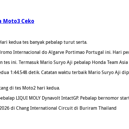
da Moto3 Ceko
Hari kedua tes banyak pebalap turut serta.
romo Internacional do Algarve Portimao Portugal ini. Hari pe
 tes ini. Termasuk Mario Suryo Aji pebalap Honda Team Asia i
edua 1:44.548 detik. Catatan waktu terbaik Mario Suryo Aji di
cang di tes Moto2 hari kedua.
ebalap LIQUI MOLY Dynavolt IntactGP. Pebalap bernomor start
026 di Chang International Circuit di Buriram Thailand