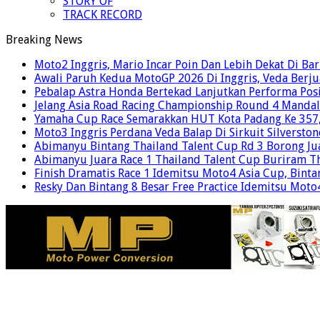
STORY OF
TRACK RECORD
Breaking News
Moto2 Inggris, Mario Incar Poin Dan Lebih Dekat Di Ba
Awali Paruh Kedua MotoGP 2026 Di Inggris, Veda Berju
Pebalap Astra Honda Bertekad Lanjutkan Performa Posi
Jelang Asia Road Racing Championship Round 4 Mandal
Yamaha Cup Race Semarakkan HUT Kota Padang Ke 357, 
Moto3 Inggris Perdana Veda Balap Di Sirkuit Silverston
Abimanyu Bintang Thailand Talent Cup Rd 3 Borong Jua
Abimanyu Juara Race 1 Thailand Talent Cup Buriram T
Finish Dramatis Race 1 Idemitsu Moto4 Asia Cup, Binta
Resky Dan Bintang 8 Besar Free Practice Idemitsu Mot