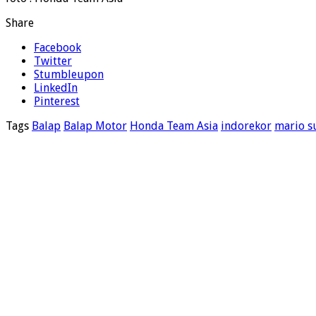
Share
Facebook
Twitter
Stumbleupon
LinkedIn
Pinterest
Tags
Balap
Balap Motor
Honda Team Asia
indorekor
mario su