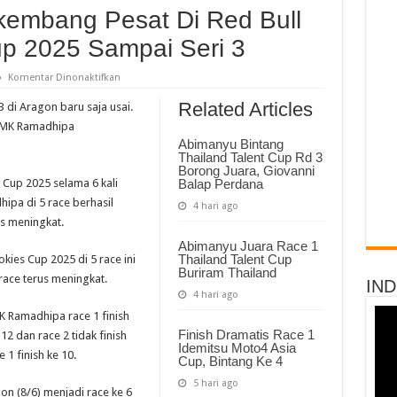
embang Pesat Di Red Bull
p 2025 Sampai Seri 3
pada
Komentar Dinonaktifkan
MK
Ramadhipa
Related Articles
 di Aragon baru saja usai.
Berkembang
Pesat
i MK Ramadhipa
Di
Abimanyu Bintang
Red
Thailand Talent Cup Rd 3
Bull
MotoGP
Borong Juara, Giovanni
Rookies
 Cup 2025 selama 6 kali
Balap Perdana
Cup
hipa di 5 race berhasil
2025
4 hari ago
Sampai
us meningkat.
Seri
3
Abimanyu Juara Race 1
Thailand Talent Cup
ies Cup 2025 di 5 race ini
Buriram Thailand
race terus meningkat.
IN
4 hari ago
K Ramadhipa race 1 finish
Finish Dramatis Race 1
 12 dan race 2 tidak finish
Idemitsu Moto4 Asia
 1 finish ke 10.
Cup, Bintang Ke 4
5 hari ago
on (8/6) menjadi race ke 6