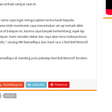
au terbaik sampai saat ini
ma-tama saya ingin mengucapkan terima kasih kepada
ena telah membantu saya menemukan set-up terbaik akhir
a di balapan ini, karena saya banyak berkembang sejak lap
epan. Kami semakin dekat dan saya akan terus bekerja keras
llo,” senang MK Ramadhipa atas hasil race 2 Red Bull MotoGP
Ramadhipa di standing poin pebalap Red Bull MotoGP Rookies
Stumbleupon
LinkedIn
Pinterest
REKOR