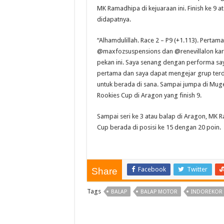
MK Ramadhipa di kejuaraan ini. Finish ke 9 at
didapatnya.
“Alhamdulillah. Race 2 – P9 (+1.113). Perta
@maxfozsuspensions dan @renevillalon kar
pekan ini. Saya senang dengan performa say
pertama dan saya dapat mengejar grup terd
untuk berada di sana. Sampai jumpa di Muge
Rookies Cup di Aragon yang finish 9.
Sampai seri ke 3 atau balap di Aragon, MK 
Cup berada di posisi ke 15 dengan 20 poin.
Facebook
Twitter
Share
Tags
BALAP
BALAP MOTOR
INDOREKOR