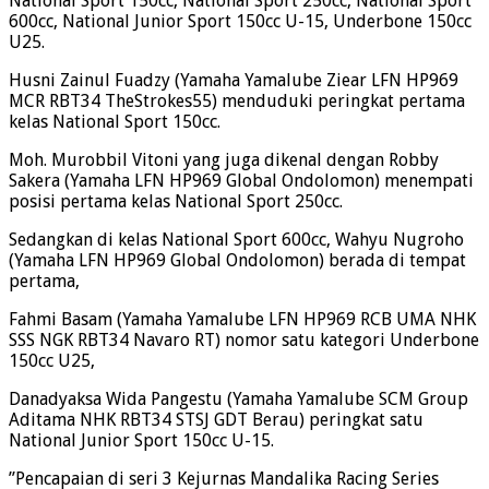
National Sport 150cc, National Sport 250cc, National Sport
600cc, National Junior Sport 150cc U-15, Underbone 150cc
U25.
Husni Zainul Fuadzy (Yamaha Yamalube Ziear LFN HP969
MCR RBT34 TheStrokes55) menduduki peringkat pertama
kelas National Sport 150cc.
Moh. Murobbil Vitoni yang juga dikenal dengan Robby
Sakera (Yamaha LFN HP969 Global Ondolomon) menempati
posisi pertama kelas National Sport 250cc.
Sedangkan di kelas National Sport 600cc, Wahyu Nugroho
(Yamaha LFN HP969 Global Ondolomon) berada di tempat
pertama,
Fahmi Basam (Yamaha Yamalube LFN HP969 RCB UMA NHK
SSS NGK RBT34 Navaro RT) nomor satu kategori Underbone
150cc U25,
Danadyaksa Wida Pangestu (Yamaha Yamalube SCM Group
Aditama NHK RBT34 STSJ GDT Berau) peringkat satu
National Junior Sport 150cc U-15.
”Pencapaian di seri 3 Kejurnas Mandalika Racing Series