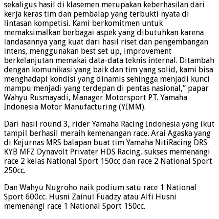
sekaligus hasil di klasemen merupakan keberhasilan dari
kerja keras tim dan pembalap yang terbukti nyata di
lintasan kompetisi. Kami berkomitmen untuk
memaksimalkan berbagai aspek yang dibutuhkan karena
landasannya yang kuat dari hasil riset dan pengembangan
intens, menggunakan best set up, improvement
berkelanjutan memakai data-data teknis internal. Ditambah
dengan komunikasi yang baik dan tim yang solid, kami bisa
menghadapi kondisi yang dinamis sehingga menjadi kunci
mampu menjadi yang terdepan di pentas nasional,” papar
Wahyu Rusmayadi, Manager Motorsport PT. Yamaha
Indonesia Motor Manufacturing (YIMM).
Dari hasil round 3, rider Yamaha Racing Indonesia yang ikut
tampil berhasil meraih kemenangan race. Arai Agaska yang
di Kejurnas MRS balapan buat tim Yamaha NitiRacing DRS
KYB MFZ Dynavolt Privater HDS Racing, sukses memenangi
race 2 kelas National Sport 150cc dan race 2 National Sport
250cc.
Dan Wahyu Nugroho naik podium satu race 1 National
Sport 600cc. Husni Zainul Fuadzy atau Alfi Husni
memenangi race 1 National Sport 150cc.