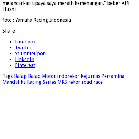
melancarkan upaya saya meraih kemenangan,” beber Alfi
Husni.
foto : Yamaha Racing Indonesia
Share
Facebook
Twitter
Stumbleupon
LinkedIn
Pinterest
Tags
Balap
Balap Motor
indorekor
Kejurnas Pertamina
Mandalika Racing Series
MRS
rekor
road race