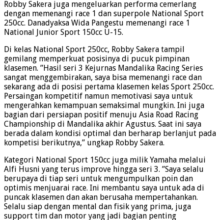
Robby Sakera juga mengeluarkan performa cemerlang
dengan memenangi race 1 dan superpole National Sport
250cc. Danadyaksa Wida Pangestu memenangi race 1
National Junior Sport 150cc U-15.
Di kelas National Sport 250cc, Robby Sakera tampil
gemilang memperkuat posisinya di pucuk pimpinan
klasemen. ”Hasil seri 3 Kejurnas Mandalika Racing Series
sangat menggembirakan, saya bisa memenangi race dan
sekarang ada di posisi pertama klasemen kelas Sport 250cc.
Persaingan kompetitif namun memotivasi saya untuk
mengerahkan kemampuan semaksimal mungkin. Ini juga
bagian dari persiapan positif menuju Asia Road Racing
Championship di Mandalika akhir Agustus. Saat ini saya
berada dalam kondisi optimal dan berharap berlanjut pada
kompetisi berikutnya,” ungkap Robby Sakera.
Kategori National Sport 150cc juga milik Yamaha melalui
Alfi Husni yang terus improve hingga seri 3. ”Saya selalu
berupaya di tiap seri untuk mengumpulkan poin dan
optimis menjuarai race. Ini membantu saya untuk ada di
puncak klasemen dan akan berusaha mempertahankan.
Selalu siap dengan mental dan fisik yang prima, juga
support tim dan motor yang jadi bagian penting