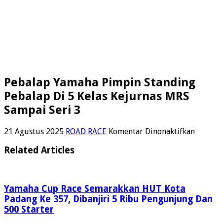
Pebalap Yamaha Pimpin Standing
Pebalap Di 5 Kelas Kejurnas MRS
Sampai Seri 3
pada
21 Agustus 2025
ROAD RACE
Komentar Dinonaktifkan
Pebala
Yamah
Related Articles
Pimpin
Standi
Pebala
Di
Yamaha Cup Race Semarakkan HUT Kota
5
Padang Ke 357, Dibanjiri 5 Ribu Pengunjung Dan
Kelas
500 Starter
Kejurn