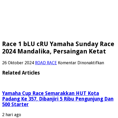
Race 1 bLU cRU Yamaha Sunday Race
2024 Mandalika, Persaingan Ketat
pada
26 Oktober 2024
ROAD RACE
Komentar Dinonaktifkan
Race
1
Related Articles
bLU
cRU
Yamah
Sunday
Yamaha Cup Race Semarakkan HUT Kota
Race
Padang Ke 357, Dibanjiri 5 Ribu Pengunjung Dan
2024
500 Starter
Mandal
Persai
2 hari ago
Ketat