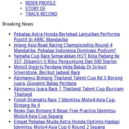
RIDER PROFILE
STORY OF
TRACK RECORD
Breaking News
Pebalap Astra Honda Bertekad Lanjutkan Performa
Positif di ARRC Mandalika
Jelang Asia Road Racing Championship Round 4
Mandalika, Pebalap Indonesia Dominasi Podium?
Yamaha Cup Race Semarakkan HUT Kota Padang Ke
357, Dibanjiri 5 Ribu Pengunjung Dan 500 Starter
Moto3 Inggris Perdana Veda Balap Di Sirkuit
Silverstone, Berikut Jadwal Race
Abimanyu Bintang Thailand Talent Cup Rd 3 Borong
Juara, Giovanni Balap Perdana
Abimanyu Juara Race 1 Thailand Talent Cup Buriram
Thailand
Finish Dramatis Race 1 Idemitsu Moto4 Asia Cup,
Bintang Ke 4
Resky Dan Bintang 8 Besar Free Practice Idemitsu
Moto4 Asia Cup Sepang
Empat Pebalap Muda Astra Honda Optimis Hadapi
Idemitsu Moto4 Asia Cup 6 Round 2 Sepang