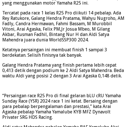
yang menggunakan motor Yamaha R25 ini.
Tercatat pada race 1 kelas R25 Pro diikuti 14 pebalap. Ada
Rey Ratukore, Galang Hendra Pratama, Wahyu Nugroho, AM
Fadly, Candra Hermawan, Fahmi Bassam, M Murobbil
Vitoni, Arai Agaska, Felix PM,Jr Josua Mbeo, M Gilang
Akbar, Rusman Fadhil, Bintang Nur H dan Aldi Satya
Mahendra juara dunia WorldSSP300 2024.
Ketatnya persaingan ini membuat finish 1 sampai 3
berdekatan. Selisih finisnya tak banyak.
Galang Hendra Pratama yang finish pertama lebih cepat
0,413 detik dengan podium ke 2 Aldi Satya Mahendra. Beda
waktu Aldi yang posisi 2 dengan 3 Arai Agaska 0,148 detik.
“Persaingan race R25 Pro di final gelaran bLU cRU Yamaha
Sunday Race (YSR) 2024 race 1 ini ketat. Bersaing dengan
para pebalap berpengalaman dan prestasi,” kata Arai
Agaska pebalap Yamaha Yamalube KYB MFZ Dynavolt
Privater SRG HDS Racing.