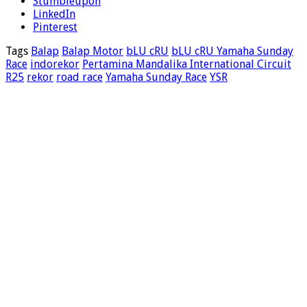
Stumbleupon
LinkedIn
Pinterest
Tags
Balap
Balap Motor
bLU cRU
bLU cRU Yamaha Sunday
Race
indorekor
Pertamina Mandalika International Circuit
R25
rekor
road race
Yamaha Sunday Race
YSR