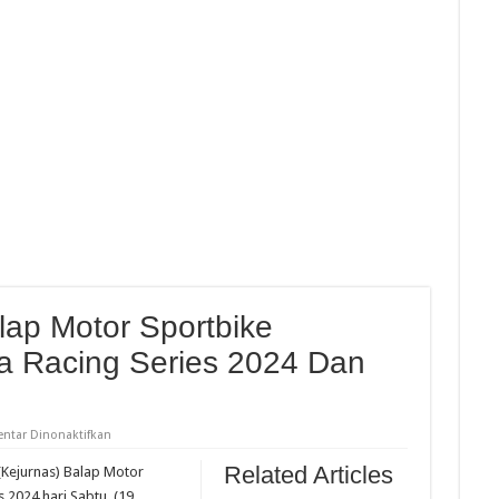
nd Talent Cup Rd 3 Borong Juara, Giovanni Balap Perdana
hailand Talent Cup Buriram Thailand
demitsu Moto4 Asia Cup, Bintang Ke 4
r Free Practice Idemitsu Moto4 Asia Cup Sepang
lap Motor Sportbike
a Racing Series 2024 Dan
pada
ntar Dinonaktifkan
Race
1
Related Articles
 (Kejurnas) Balap Motor
Kejurnas
Balap
 2024 hari Sabtu, (19