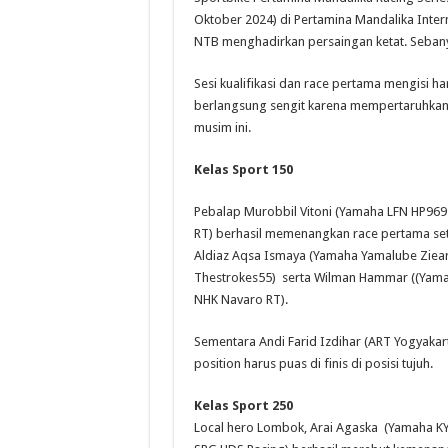
Oktober 2024) di Pertamina Mandalika Intern
NTB menghadirkan persaingan ketat. Sebanyak
Sesi kualifikasi dan race pertama mengisi ha
berlangsung sengit karena mempertaruhkan 
musim ini.
Kelas Sport 150
Pebalap Murobbil Vitoni (Yamaha LFN HP969
RT) berhasil memenangkan race pertama se
Aldiaz Aqsa Ismaya (Yamaha Yamalube Ziea
Thestrokes55) serta Wilman Hammar ((Yama
NHK Navaro RT).
Sementara Andi Farid Izdihar (ART Yogyakar
position harus puas di finis di posisi tujuh.
Kelas Sport 250
Local hero Lombok, Arai Agaska (Yamaha KY