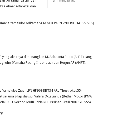
ngan pertamanya dengan
1 minggu ago
ksa Almer Alfarezel dan
 (Yamaha Yamalube Aditama SCM NHK PASN VND RBT34 SSS STSJ
00 yang akhirnya dimenangkan M. Adenanta Putra (AHRT) sang
ugroho (Yamaha Racing Indonesia) dan Herjun AF (AHRT).
ha Yamalube Ziear LFN HP969 RBT34 ARL Thestrokes55)
 selama 8 lap disusul Valera Octavianus (Bethar Motor JPNW
da BKJU Gordon Mulfi Pride RCB Priliner Pirelli NHK KYB SSS).
ty