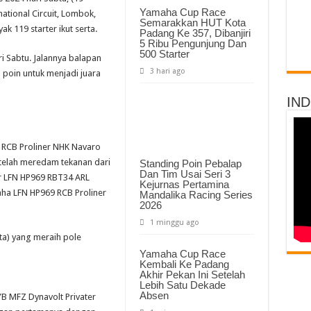
Motor
Yamaha Cup Race
ational Circuit, Lombok,
Sportbike
Semarakkan HUT Kota
Pertamina
 119 starter ikut serta.
Mandalika
Padang Ke 357, Dibanjiri
Racing
5 Ribu Pengunjung Dan
Series
500 Starter
ri Sabtu. Jalannya balapan
2024
Dan
3 hari ago
poin untuk menjadi juara
Hasil
Balapnya
IN
 RCB Proliner NHK Navaro
telah meredam tekanan dari
Standing Poin Pebalap
Dan Tim Usai Seri 3
r LFN HP969 RBT34 ARL
Kejurnas Pertamina
ha LFN HP969 RCB Proliner
Mandalika Racing Series
2026
1 minggu ago
ta) yang meraih pole
Yamaha Cup Race
Kembali Ke Padang
Akhir Pekan Ini Setelah
Lebih Satu Dekade
Absen
B MFZ Dynavolt Privater