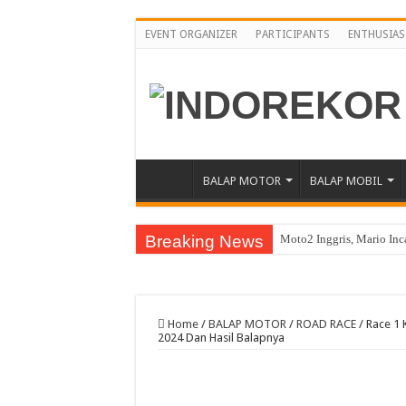
EVENT ORGANIZER
PARTICIPANTS
ENTHUSIAS
BALAP MOTOR
BALAP MOBIL
Breaking News
Moto2 Inggris, Mario Inc
Awali Paruh Kedua MotoG
Pebalap Astra Honda Ber
Home
/
BALAP MOTOR
/
ROAD RACE
/
Race 1 
Jelang Asia Road Racing
2024 Dan Hasil Balapnya
Yamaha Cup Race Semarak
Moto3 Inggris Perdana Ve