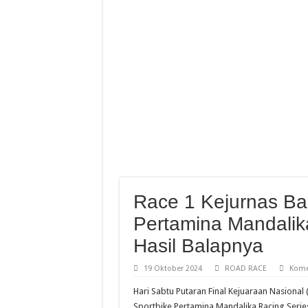
Abimanyu Bintang Thaila
Abimanyu Juara Race 1 T
Finish Dramatis Race 1 I
Resky Dan Bintang 8 Besa
Race 1 Kejurnas Ba
Pertamina Mandalik
Hasil Balapnya
19 Oktober 2024
ROAD RACE
Kome
Hari Sabtu Putaran Final Kejuaraan Nasional
Sportbike Pertamina Mandalika Racing Series