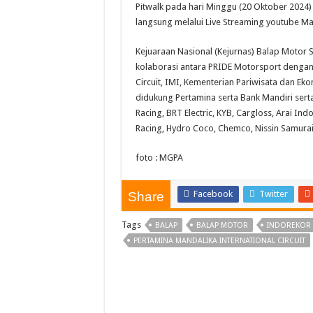
Pitwalk pada hari Minggu (20 Oktober 2024) s
langsung melalui Live Streaming youtube Man
Kejuaraan Nasional (Kejurnas) Balap Motor S
kolaborasi antara PRIDE Motorsport dengan
Circuit, IMI, Kementerian Pariwisata dan Eko
didukung Pertamina serta Bank Mandiri serta
Racing, BRT Electric, KYB, Cargloss, Arai In
Racing, Hydro Coco, Chemco, Nissin Samur
foto : MGPA
Facebook
Twitter
Share
Tags
BALAP
BALAP MOTOR
INDOREKOR
PERTAMINA MANDALIKA INTERNATIONAL CIRCUIT