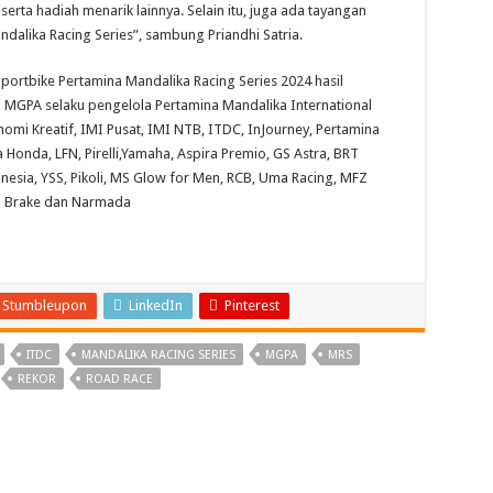
erta hadiah menarik lainnya. Selain itu, juga ada tayangan
dalika Racing Series”, sambung Priandhi Satria.
portbike Pertamina Mandalika Racing Series 2024 hasil
 MGPA selaku pengelola Pertamina Mandalika International
nomi Kreatif, IMI Pusat, IMI NTB, ITDC, InJourney, Pertamina
 Honda, LFN, Pirelli,Yamaha, Aspira Premio, GS Astra, BRT
donesia, YSS, Pikoli, MS Glow for Men, RCB, Uma Racing, MFZ
ai Brake dan Narmada
Stumbleupon
LinkedIn
Pinterest
ITDC
MANDALIKA RACING SERIES
MGPA
MRS
REKOR
ROAD RACE