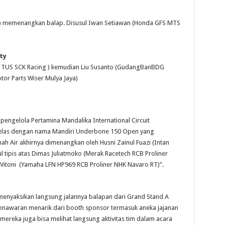
) memenangkan balap. Disusul Iwan Setiawan (Honda GFS MTS
ty
 TUS SCK Racing ) kemudian Liu Susanto (GudangBanBDG
tor Parts Wiser Mulya Jaya)
 pengelola Pertamina Mandalika International Circuit
 kelas dengan nama Mandiri Underbone 150 Open yang
 Air akhirnya dimenangkan oleh Husni Zainul Fuazi (Intan
tipis atas Dimas Juliatmoko (Merak Racetech RCB Proliner
 Vitoni (Yamaha LFN HP969 RCB Proliner NHK Navaro RT)”.
a menyaksikan langsung jalannya balapan dari Grand Stand A
enawaran menarik dari booth sponsor termasuk aneka jajanan
 mereka juga bisa melihat langsung aktivitas tim dalam acara