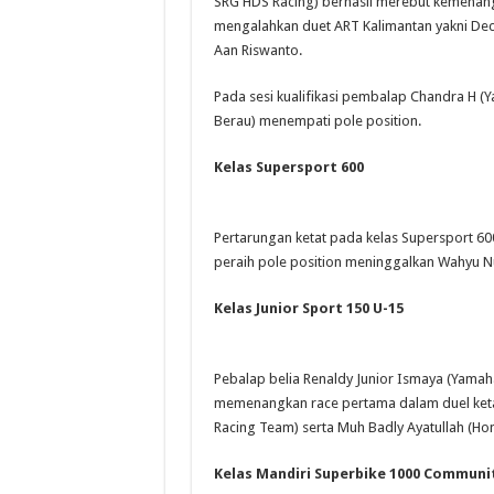
SRG HDS Racing) berhasil merebut kemena
mengalahkan duet ART Kalimantan yakni Dec
Aan Riswanto.
Pada sesi kualifikasi pembalap Chandra H
Berau) menempati pole position.
Kelas Supersport 600
Pertarungan ketat pada kelas Supersport 6
peraih pole position meninggalkan Wahyu N
Kelas Junior Sport 150 U-15
Pebalap belia Renaldy Junior Ismaya (Yama
memenangkan race pertama dalam duel ketat
Racing Team) serta Muh Badly Ayatullah (Hon
Kelas Mandiri Superbike 1000 Communi