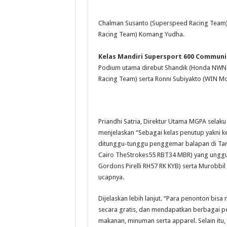
Chalman Susanto (Superspeed Racing Team
Racing Team) Komang Yudha.
Kelas Mandiri Supersport 600 Communi
Podium utama direbut Shandik (Honda NWN
Racing Team) serta Ronni Subiyakto (WIN Mo
Priandhi Satria, Direktur Utama MGPA selaku
menjelaskan “Sebagai kelas penutup yakni
ditunggu-tunggu penggemar balapan di Tanah
Cairo TheStrokes55 RBT34 MBR) yang unggul 
Gordons Pirelli RH57 RK KYB) serta Murobbil
ucapnya.
Dijelaskan lebih lanjut. “Para penonton bis
secara gratis, dan mendapatkan berbagai p
makanan, minuman serta apparel. Selain itu,