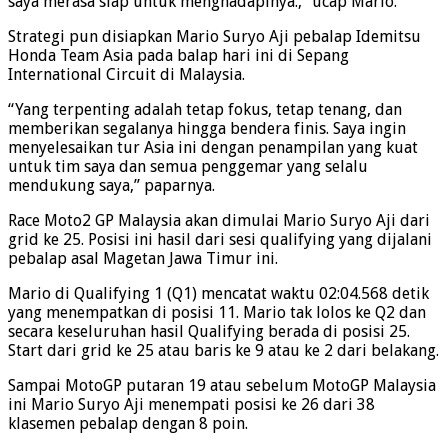
saya merasa siap untuk menghadapinya.,” ucap Mario.
Strategi pun disiapkan Mario Suryo Aji pebalap Idemitsu
Honda Team Asia pada balap hari ini di Sepang
International Circuit di Malaysia.
“Yang terpenting adalah tetap fokus, tetap tenang, dan
memberikan segalanya hingga bendera finis. Saya ingin
menyelesaikan tur Asia ini dengan penampilan yang kuat
untuk tim saya dan semua penggemar yang selalu
mendukung saya,” paparnya.
Race Moto2 GP Malaysia akan dimulai Mario Suryo Aji dari
grid ke 25. Posisi ini hasil dari sesi qualifying yang dijalani
pebalap asal Magetan Jawa Timur ini.
Mario di Qualifying 1 (Q1) mencatat waktu 02:04.568 detik
yang menempatkan di posisi 11. Mario tak lolos ke Q2 dan
secara keseluruhan hasil Qualifying berada di posisi 25.
Start dari grid ke 25 atau baris ke 9 atau ke 2 dari belakang.
Sampai MotoGP putaran 19 atau sebelum MotoGP Malaysia
ini Mario Suryo Aji menempati posisi ke 26 dari 38
klasemen pebalap dengan 8 poin.