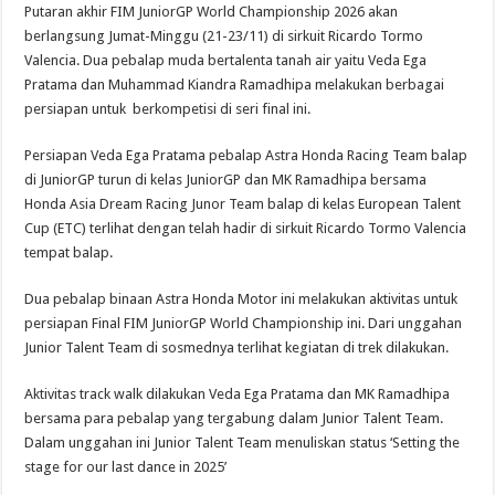
Dan
Putaran akhir FIM JuniorGP World Championship 2026 akan
Ramadhipa
Track
berlangsung Jumat-Minggu (21-23/11) di sirkuit Ricardo Tormo
Walk
Valencia. Dua pebalap muda bertalenta tanah air yaitu Veda Ega
Persiapan
Final
Pratama dan Muhammad Kiandra Ramadhipa melakukan berbagai
FIM
JuniorGP
persiapan untuk berkompetisi di seri final ini.
Worl
Championship
Persiapan Veda Ega Pratama pebalap Astra Honda Racing Team balap
di JuniorGP turun di kelas JuniorGP dan MK Ramadhipa bersama
Honda Asia Dream Racing Junor Team balap di kelas European Talent
Cup (ETC) terlihat dengan telah hadir di sirkuit Ricardo Tormo Valencia
tempat balap.
Dua pebalap binaan Astra Honda Motor ini melakukan aktivitas untuk
persiapan Final FIM JuniorGP World Championship ini. Dari unggahan
Junior Talent Team di sosmednya terlihat kegiatan di trek dilakukan.
Aktivitas track walk dilakukan Veda Ega Pratama dan MK Ramadhipa
bersama para pebalap yang tergabung dalam Junior Talent Team.
Dalam unggahan ini Junior Talent Team menuliskan status ‘Setting the
stage for our last dance in 2025’