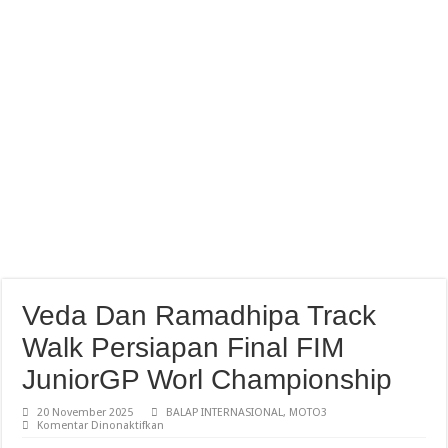
Standing Poin Pebalap Dan Tim Usai Seri 3 Kejurnas Pertamina Mandalika Racin
Veda Dan Ramadhipa Track
Walk Persiapan Final FIM
JuniorGP Worl Championship
20 November 2025
BALAP INTERNASIONAL
,
MOTO3
pada
Komentar Dinonaktifkan
Veda