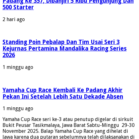
Padang Ke 357, Dibanjiri 5 Ribu Pengunjung Dan
Um
500 Starter
Hing
Buka
2 hari ago
Kelas
SMK
Di
Yama
Standing Poin Pebalap Dan Tim Usai Seri 3
Turb
Kejurnas Pertamina Mandalika Racing Series
Mati
2026
Drag
Battl
1 minggu ago
Yamaha Cup Race Kembali Ke Padang Akhir
Pekan Ini Setelah Lebih Satu Dekade Absen
1 minggu ago
Yamaha Cup Race seri ke-3 atau penutup digelar di sirkuit
Bukit Peusar Tasikmalaya, Jawa Barat Sabtu-Minggu 29-30
November 2025. Balap Yamaha Cup Race yang dihelat di
Jawa karena dua putaran sebelumnya telah dilaksanakan di