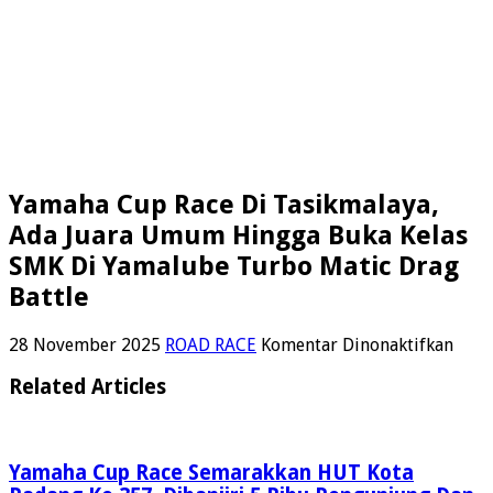
Yamaha Cup Race Di Tasikmalaya,
Ada Juara Umum Hingga Buka Kelas
SMK Di Yamalube Turbo Matic Drag
Battle
pada
28 November 2025
ROAD RACE
Komentar Dinonaktifkan
Yama
Cup
Related Articles
Race
Di
Tasi
Ada
Yamaha Cup Race Semarakkan HUT Kota
Juar