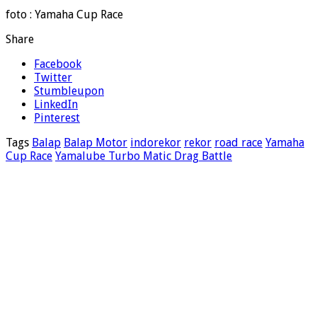
foto : Yamaha Cup Race
Share
Facebook
Twitter
Stumbleupon
LinkedIn
Pinterest
Tags
Balap
Balap Motor
indorekor
rekor
road race
Yamaha
Cup Race
Yamalube Turbo Matic Drag Battle