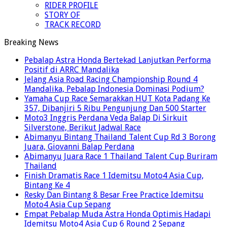
RIDER PROFILE
STORY OF
TRACK RECORD
Breaking News
Pebalap Astra Honda Bertekad Lanjutkan Performa
Positif di ARRC Mandalika
Jelang Asia Road Racing Championship Round 4
Mandalika, Pebalap Indonesia Dominasi Podium?
Yamaha Cup Race Semarakkan HUT Kota Padang Ke
357, Dibanjiri 5 Ribu Pengunjung Dan 500 Starter
Moto3 Inggris Perdana Veda Balap Di Sirkuit
Silverstone, Berikut Jadwal Race
Abimanyu Bintang Thailand Talent Cup Rd 3 Borong
Juara, Giovanni Balap Perdana
Abimanyu Juara Race 1 Thailand Talent Cup Buriram
Thailand
Finish Dramatis Race 1 Idemitsu Moto4 Asia Cup,
Bintang Ke 4
Resky Dan Bintang 8 Besar Free Practice Idemitsu
Moto4 Asia Cup Sepang
Empat Pebalap Muda Astra Honda Optimis Hadapi
Idemitsu Moto4 Asia Cup 6 Round 2 Sepang