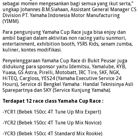
sebagai momen mengesankan bagi semua yang ikut serta,”
ungkap Johannes B.M.Siahaan, Assistant General Manager CS
Division PT. Yamaha Indonesia Motor Manufacturing
(YIMM).
Para pengunjung Yamaha Cup Race juga bisa enjoy dan
ambil bagian dalam aktivitas non racing yaitu sunmori,
entertainment, exhibition booth, YSRS Kids, senam zumba,
kuliner, kontes modifikasi.
Penyelenggaraan Yamaha Cup Race di Bukit Peusar juga
didukung para sponsor yaitu Idemitsu, Yamalube, KYB,
Yuasa, GS Astra, Pirelli, Motobatt, IRC Tire, SKF, NGK,
HiTEQ, Cargloss, YES24 (Yamaha Executive Service 24
Hours), Service di Bengkel Yamaha : Handal Teknisinya Asli
Sparepartnya dan SKY (Service Kunjung Yamaha).
Terdapat 12 race class Yamaha Cup Race :
-YCR1 (Bebek 150cc 4T Tune Up Mix Expert)
-YCR2 (Bebek 150cc 4T Tune Up Mix Novice)
-YCR3 (Bebek 150cc 4T Standard Mix Rookie)