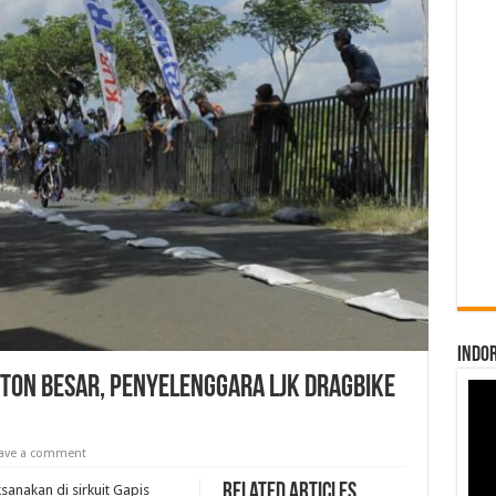
INDO
ton Besar, Penyelenggara LJK Dragbike
ave a comment
Related Articles
anakan di sirkuit Gapis