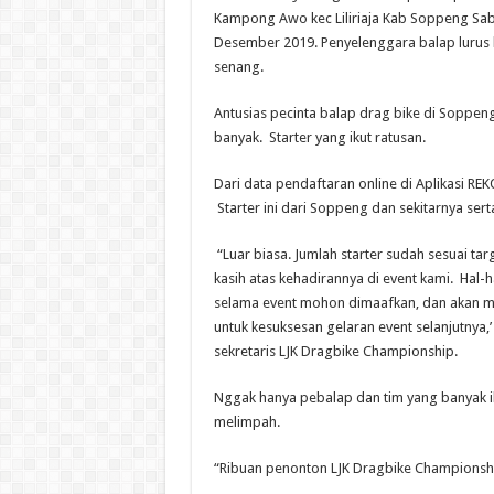
Kampong Awo kec Liliriaja Kab Soppeng Sa
Desember 2019. Penyelenggara balap lurus b
senang.
Antusias pecinta balap drag bike di Soppeng
banyak. Starter yang ikut ratusan.
Dari data pendaftaran online di Aplikasi REKO
Starter ini dari Soppeng dan sekitarnya sert
“Luar biasa. Jumlah starter sudah sesuai targ
kasih atas kehadirannya di event kami. Hal-
selama event mohon dimaafkan, dan akan m
untuk kesuksesan gelaran event selanjutnya,’
sekretaris LJK Dragbike Championship.
Nggak hanya pebalap dan tim yang banyak i
melimpah.
“Ribuan penonton LJK Dragbike Championship