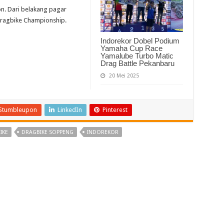
on. Dari belakang pagar
ragbike Championship.
Indorekor Dobel Podium
Yamaha Cup Race
Yamalube Turbo Matic
Drag Battle Pekanbaru
20 Mei 2025
Stumbleupon
LinkedIn
Pinterest
IKE
DRAGBIKE SOPPENG
INDOREKOR