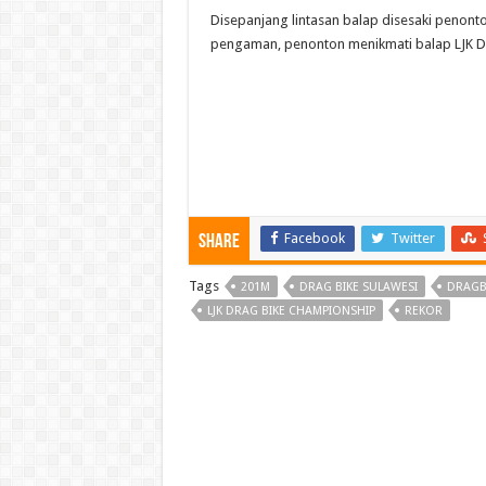
Disepanjang lintasan balap disesaki penont
pengaman, penonton menikmati balap LJK D
Facebook
Twitter
Share
Tags
201M
DRAG BIKE SULAWESI
DRAGB
LJK DRAG BIKE CHAMPIONSHIP
REKOR