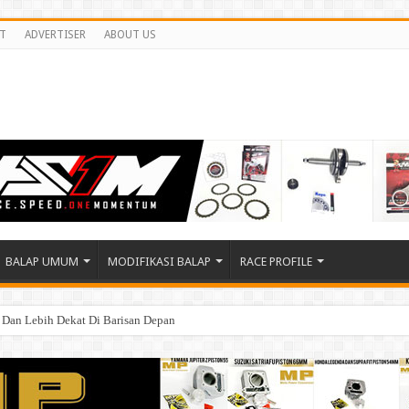
T
ADVERTISER
ABOUT US
BALAP UMUM
MODIFIKASI BALAP
RACE PROFILE
n Dan Lebih Dekat Di Barisan Depan