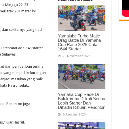
btu-Minggu 22-23
erjarak 201 meter ini
 dan sekitarnya yang hadir
Yamalube Turbo Matic
Drag Battle Di Yamaha
Cup Race 2025 Catat
R tercatat ada 348 starter.
1644 Starter
a Sulawesi.
29 Desember 2025
et dari panitia. Dan terima
hal yang menjadi kekurangan
enjadi masukan yang baik
 kata Hasrul selaku
Yamaha Cup Race Di
Bulukumba Diikuti Seribu
Lebih Starter Dan
kut. Penonton juga
Dihadiri Ribuan Penonton
6 Agustus 2025
,” ujar Hasrul.