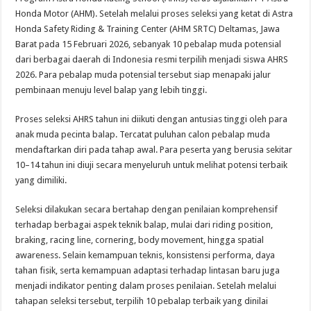
Pebalap
Muda
Honda Motor (AHM). Setelah melalui proses seleksi yang ketat di Astra
Terpilih
Honda Safety Riding & Training Center (AHM SRTC) Deltamas, Jawa
di
Astra
Barat pada 15 Februari 2026, sebanyak 10 pebalap muda potensial
Honda
Racing
dari berbagai daerah di Indonesia resmi terpilih menjadi siswa AHRS
School
2026. Para pebalap muda potensial tersebut siap menapaki jalur
2026
pembinaan menuju level balap yang lebih tinggi.
Proses seleksi AHRS tahun ini diikuti dengan antusias tinggi oleh para
anak muda pecinta balap. Tercatat puluhan calon pebalap muda
mendaftarkan diri pada tahap awal. Para peserta yang berusia sekitar
10–14 tahun ini diuji secara menyeluruh untuk melihat potensi terbaik
yang dimiliki.
Seleksi dilakukan secara bertahap dengan penilaian komprehensif
terhadap berbagai aspek teknik balap, mulai dari riding position,
braking, racing line, cornering, body movement, hingga spatial
awareness. Selain kemampuan teknis, konsistensi performa, daya
tahan fisik, serta kemampuan adaptasi terhadap lintasan baru juga
menjadi indikator penting dalam proses penilaian. Setelah melalui
tahapan seleksi tersebut, terpilih 10 pebalap terbaik yang dinilai