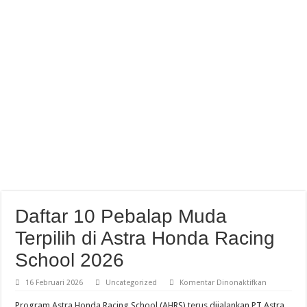
Abimanyu Juara Race 1 Thailand Talent Cup Buriram Thailand
Daftar 10 Pebalap Muda
Terpilih di Astra Honda Racing
School 2026
pada
16 Februari 2026
Uncategorized
Komentar Dinonaktifkan
Daftar
10
Program Astra Honda Racing School (AHRS) terus dijalankan PT Astra