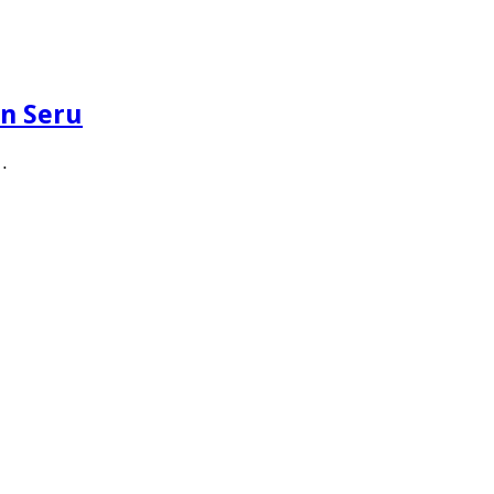
in Seru
…