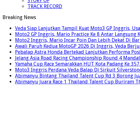
STORY OF
TRACK RECORD
Breaking News
Veda Siap Lanjutkan Tampil Kuat Moto3 GP Inggris, Usai
Moto2 GP Inggris, Mario Practice Ke 8 Antar Langsung 
Moto2 Inggris, Mario Incar Poin Dan Lebih Dekat Di Ba
Awali Paruh Kedua MotoGP 2026 Di Inggris, Veda Berju
Pebalap Astra Honda Bertekad Lanjutkan Performa Posi
Jelang Asia Road Racing Championship Round 4 Mandal
Yamaha Cup Race Semarakkan HUT Kota Padang Ke 357, 
Moto3 Inggris Perdana Veda Balap Di Sirkuit Silverston
Abimanyu Bintang Thailand Talent Cup Rd 3 Borong Jua
Abimanyu Juara Race 1 Thailand Talent Cup Buriram T