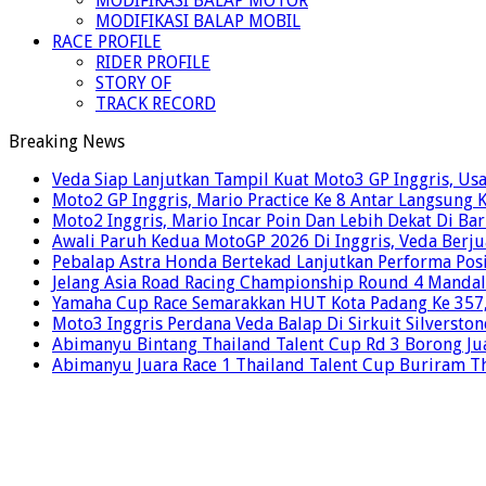
MODIFIKASI BALAP MOTOR
MODIFIKASI BALAP MOBIL
RACE PROFILE
RIDER PROFILE
STORY OF
TRACK RECORD
Breaking News
Veda Siap Lanjutkan Tampil Kuat Moto3 GP Inggris, Usai
Moto2 GP Inggris, Mario Practice Ke 8 Antar Langsung 
Moto2 Inggris, Mario Incar Poin Dan Lebih Dekat Di Ba
Awali Paruh Kedua MotoGP 2026 Di Inggris, Veda Berju
Pebalap Astra Honda Bertekad Lanjutkan Performa Posi
Jelang Asia Road Racing Championship Round 4 Mandal
Yamaha Cup Race Semarakkan HUT Kota Padang Ke 357, 
Moto3 Inggris Perdana Veda Balap Di Sirkuit Silverston
Abimanyu Bintang Thailand Talent Cup Rd 3 Borong Jua
Abimanyu Juara Race 1 Thailand Talent Cup Buriram T