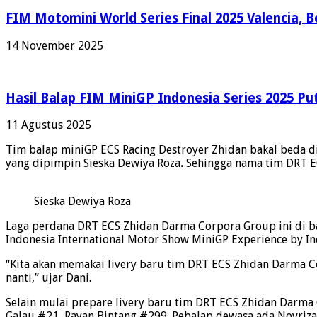
FIM Motomini World Series Final 2025 Valencia, 
14 November 2025
Hasil Balap FIM MiniGP Indonesia Series 2025 Put
11 Agustus 2025
Tim balap miniGP ECS Racing Destroyer Zhidan bakal beda d
yang dipimpin Sieska Dewiya Roza
.
Sehingga nama tim DRT E
Sieska Dewiya Roza
Laga perdana DRT ECS Zhidan Darma Corpora Group ini di bal
Indonesia International Motor Show MiniGP Experience by 
“Kita akan memakai livery baru tim DRT ECS Zhidan Darma C
nanti,” ujar Dani.
Selain mulai prepare livery baru tim DRT ECS Zhidan Darma 
Galau #21, Rayan Bintang #299. Pebalap dewasa ada Novrizal