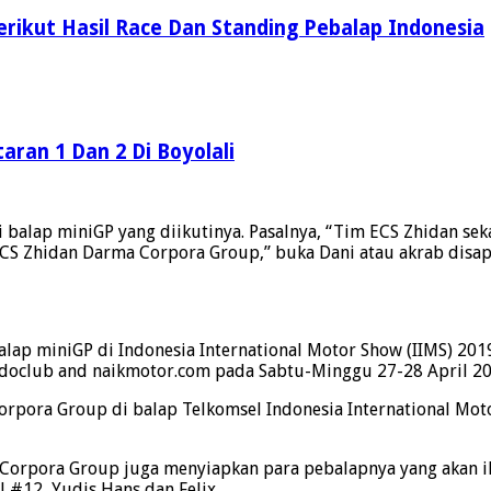
Berikut Hasil Race Dan Standing Pebalap Indonesia
aran 1 Dan 2 Di Boyolali
i balap miniGP yang diikutinya. Pasalnya, “Tim ECS Zhidan 
CS Zhidan Darma Corpora Group,” buka Dani atau akrab disa
ap miniGP di Indonesia International Motor Show (IIMS) 2019 
Indoclub and naikmotor.com pada Sabtu-Minggu 27-28 April 2
orpora Group di balap Telkomsel Indonesia International Mo
Corpora Group juga menyiapkan para pebalapnya yang akan iku
 #12, Yudis Hans dan Felix.