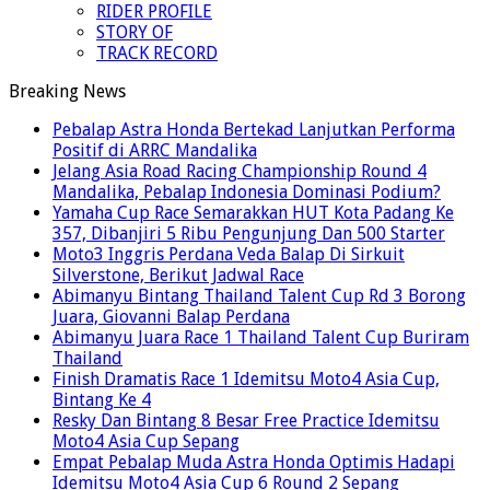
RIDER PROFILE
STORY OF
TRACK RECORD
Breaking News
Pebalap Astra Honda Bertekad Lanjutkan Performa
Positif di ARRC Mandalika
Jelang Asia Road Racing Championship Round 4
Mandalika, Pebalap Indonesia Dominasi Podium?
Yamaha Cup Race Semarakkan HUT Kota Padang Ke
357, Dibanjiri 5 Ribu Pengunjung Dan 500 Starter
Moto3 Inggris Perdana Veda Balap Di Sirkuit
Silverstone, Berikut Jadwal Race
Abimanyu Bintang Thailand Talent Cup Rd 3 Borong
Juara, Giovanni Balap Perdana
Abimanyu Juara Race 1 Thailand Talent Cup Buriram
Thailand
Finish Dramatis Race 1 Idemitsu Moto4 Asia Cup,
Bintang Ke 4
Resky Dan Bintang 8 Besar Free Practice Idemitsu
Moto4 Asia Cup Sepang
Empat Pebalap Muda Astra Honda Optimis Hadapi
Idemitsu Moto4 Asia Cup 6 Round 2 Sepang