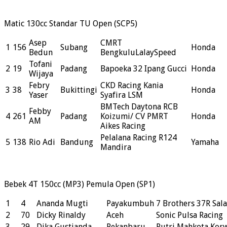
Matic 130cc Standar TU Open (SCP5)
Asep
CMRT
1
156
Subang
Honda
Bedun
BengkuluLalaySpeed
Tofani
2
19
Padang
Bapoeka 32 Ipang Gucci
Honda
Wijaya
Febry
CKD Racing Kania
3
38
Bukittingi
Honda
Yaser
Syafira LSM
BMTech Daytona RCB
Febby
4
261
Padang
Koizumi/ CV PMRT
Honda
AM
Aikes Racing
Pelalana Racing R124
5
138
Rio Adi
Bandung
Yamaha
Mandira
Bebek 4T 150cc (MP3) Pemula Open (SP1)
1
4
Ananda Mugti
Payakumbuh
7 Brothers 37R Sal
2
70
Dicky Rinaldy
Aceh
Sonic Pulsa Racing
3
29
Dika Gustianda
Pekanbaru
Putri Mahkota Korw