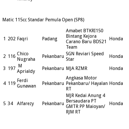
Matic 115cc Standar Pemula Open (SP8)
Amabet BTKRI150
Bintang Kejora
1
202
Faqri
Padang
Honda
Carano Baru BDS21
Team
Chico
SGN Reviari Speed
2
116
Pekanbaru
Honda
Nugraha
Star
M
3
197
Pekanbaru
MJA RZMR
Honda
Aprialdy
Angkasa Motor
Ferdi
4
119
Pekanbaru
Pekanbaru/ Hayalan
Honda
Gunawan
RT
MJR Kedai Anung 4
Bersaudara PT
5
34
Alfarezy
Pekanbaru
Honda
GMTR PP Maioyan/
RJM RT