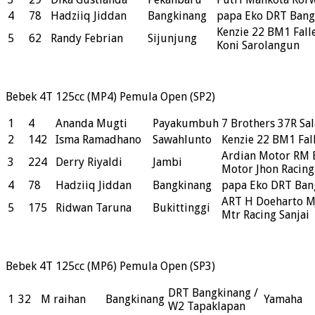
4
78
Hadziiq Jiddan
Bangkinang
papa Eko DRT Bang
Kenzie 22 BM1 Fall
5
62
Randy Febrian
Sijunjung
Koni Sarolangun
Bebek 4T 125cc (MP4) Pemula Open (SP2)
1
4
Ananda Mugti
Payakumbuh
7 Brothers 37R Sa
2
142
Isma Ramadhano
Sawahlunto
Kenzie 22 BM1 Fal
Ardian Motor RM 
3
224
Derry Riyaldi
Jambi
Motor Jhon Racing
4
78
Hadziiq Jiddan
Bangkinang
papa Eko DRT Ban
ART H Doeharto M
5
175
Ridwan Taruna
Bukittinggi
Mtr Racing Sanjai
Bebek 4T 125cc (MP6) Pemula Open (SP3)
DRT Bangkinang /
1
32
M raihan
Bangkinang
Yamaha
W2 Tapaklapan