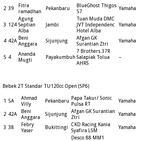
Fitra
BlueGhost Thigos
2
39
Pekanbaru
Yamaha
ramadhan
57
Agung
Tuan Muda DMC
3
124
Septian
Jambi
JVT Independenc
Yamaha
Alba
Hotel Alba
Beni
Afgan GK
4
42A
Sijunjung
Yamaha
Anggara
Surantian Ztri
7 Brothers 37R
Ananda
5
4
Payakumbuh
Salapiak Tolua
–
Mugti
AHRS
Bebek 2T Standar TU120cc Open (SP6)
Ahmad
Papa Takur/ Sonic
1
5A
Pekanbaru
Yamaha
Villy
Pulsa RT
Beni
Afgan GK Surantian
2
42A
Sijunjung
Yamaha
Anggara
Ztri
Febry
CKD Racing Kania
3
38
Bukittingi
Yamaha
Yaser
Syafira LSM
Desco 88 MM1