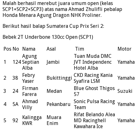
Malah berhasil merebut juara umum open (kelas
SCP1+SCP2+SCP3) atas nama Ahmad Zhulifli pebalap
Honda Menara Agung Dragon NHK Proliner.
Berikut hasil balap Sumatera Cup Prix Seri 2:
Bebek 2T Underbone 130cc Open (SCP1)
Pos
No
Nama
Asal
Tim
Motor
Agung
Tuan Muda DMC
1
124
Septian
Jambi
JVT Independenc
Yamaha
Alba
Hotel Alba
Febry
CKD Racing Kania
2
38
Bukittinggi
Yamaha
Yaser
Syafira LSM
Firman
Blue Ghost Thigos
3
24
Medan
Suzuki
Farera
57
Ahmad
Sonic Pulsa Racing
4
5A
Pekanbaru
Yamaha
Villy
Team
Rifat Belando Alea
Kalingga
Muara
5
92
MD Racinghell
Yamaha
KWR
Enim
Kawahara Ice