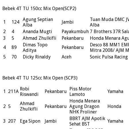
Bebek 4T TU 150cc Mix Open(SCP2)
Agung Septian
Tuan Muda DMC JV
1
124
Jambi
Alba
Alba
2
4
Ananda Mugti
Payakumbuh
7 Brothers 37R Sa
3
5
Ahmad Zhulkifli
Pekanbaru
Honda Menara Agu
Dimas Topo
Desco 88 MM1 EMR
4
89
Pekanbaru
Aditya
Mitra 2008/ AJM M
5
70
Dicky Rinaldy
Aceh
Sonic Pulsa Racing
Bebek 4T TU 125cc Mix Open (SCP3)
Robi
Piss Motor
1
211A
Pekanbaru
Yamaha
Riswandi
Lamoto
Honda Menara
Ahmad
2
5
Pekanbaru
Agung Dragon
Honda
Zhulkifli
NHK Proliner
BBRT AJM Apotik
3
207
Ega Sipon
Jambi
Yamaha
Sehat BST