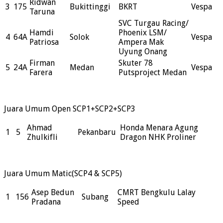
Ridwan
3
175
Bukittinggi
BKRT
Vespa
Taruna
SVC Turgau Racing/
Hamdi
Phoenix LSM/
4
64A
Solok
Vespa
Patriosa
Ampera Mak
Uyung Onang
Firman
Skuter 78
5
24A
Medan
Vespa
Farera
Putsproject Medan
Juara Umum Open SCP1+SCP2+SCP3
Ahmad
Honda Menara Agung
1
5
Pekanbaru
Zhulkifli
Dragon NHK Proliner
Juara Umum Matic(SCP4 & SCP5)
Asep Bedun
CMRT Bengkulu Lalay
1
156
Subang
Pradana
Speed