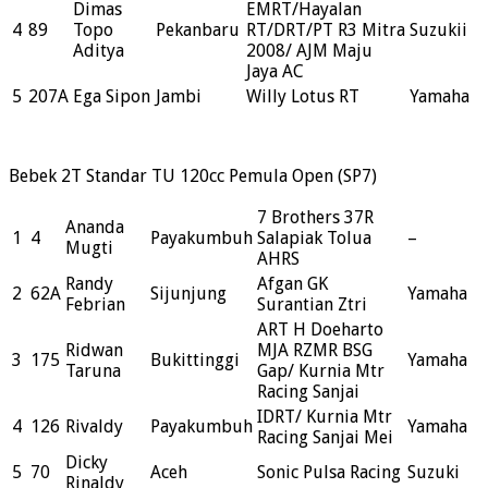
Dimas
EMRT/Hayalan
4
89
Topo
Pekanbaru
RT/DRT/PT R3 Mitra
Suzukii
Aditya
2008/ AJM Maju
Jaya AC
5
207A
Ega Sipon
Jambi
Willy Lotus RT
Yamaha
Bebek 2T Standar TU 120cc Pemula Open (SP7)
7 Brothers 37R
Ananda
1
4
Payakumbuh
Salapiak Tolua
–
Mugti
AHRS
Randy
Afgan GK
2
62A
Sijunjung
Yamaha
Febrian
Surantian Ztri
ART H Doeharto
Ridwan
MJA RZMR BSG
3
175
Bukittinggi
Yamaha
Taruna
Gap/ Kurnia Mtr
Racing Sanjai
IDRT/ Kurnia Mtr
4
126
Rivaldy
Payakumbuh
Yamaha
Racing Sanjai Mei
Dicky
5
70
Aceh
Sonic Pulsa Racing
Suzuki
Rinaldy