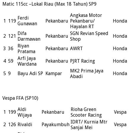
Matic 115cc –Lokal Riau (Max 18 Tahun) SP9
Angkasa Motor
Ferdi
1
119
Pekanbaru
Pekanbaru/
Honda
Gunawan
Hayalan RT
Difa
SGN Revian Speed
2
121
Pekanbaru
Honda
Darmawan
Shop
Riyan
3
36
Pekanbaru
AWRT
Honda
Pratama
Arfi Jaya
4
59
Pekanbaru
PJRT Racing
Honda
Wardana
MK2 Prima Jaya
5
9
Bayu Adi SP
Kampar
Honda
Abadi
Vespa FFA (SP10)
Aldi
Rioha Green
1
199
Pekanbaru
Vespa
Wijaya
Scooter Racing
IDRT/ Kurnia Mtr
2
126
Rivaldi
Payakumbuh
Vespa
Sanjai Mei