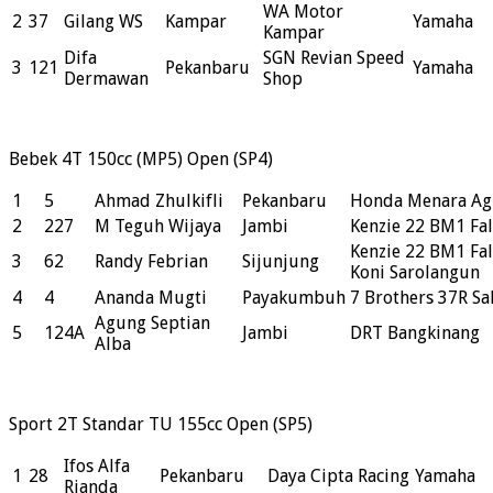
WA Motor
2
37
Gilang WS
Kampar
Yamaha
Kampar
Difa
SGN Revian Speed
3
121
Pekanbaru
Yamaha
Dermawan
Shop
Bebek 4T 150cc (MP5) Open (SP4)
1
5
Ahmad Zhulkifli
Pekanbaru
Honda Menara Ag
2
227
M Teguh Wijaya
Jambi
Kenzie 22 BM1 Fa
Kenzie 22 BM1 Fa
3
62
Randy Febrian
Sijunjung
Koni Sarolangun
4
4
Ananda Mugti
Payakumbuh
7 Brothers 37R Sa
Agung Septian
5
124A
Jambi
DRT Bangkinang
Alba
Sport 2T Standar TU 155cc Open (SP5)
Ifos Alfa
1
28
Pekanbaru
Daya Cipta Racing
Yamaha
Rianda