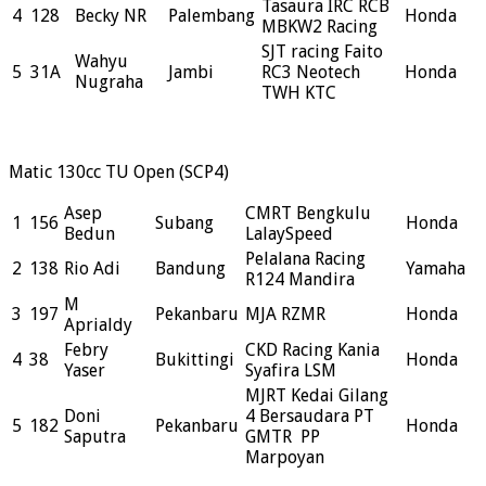
Tasaura IRC RCB
4
128
Becky NR
Palembang
Honda
MBKW2 Racing
SJT racing Faito
Wahyu
5
31A
Jambi
RC3 Neotech
Honda
Nugraha
TWH KTC
Matic 130cc TU Open (SCP4)
Asep
CMRT Bengkulu
1
156
Subang
Honda
Bedun
LalaySpeed
Pelalana Racing
2
138
Rio Adi
Bandung
Yamaha
R124 Mandira
M
3
197
Pekanbaru
MJA RZMR
Honda
Aprialdy
Febry
CKD Racing Kania
4
38
Bukittingi
Honda
Yaser
Syafira LSM
MJRT Kedai Gilang
Doni
4 Bersaudara PT
5
182
Pekanbaru
Honda
Saputra
GMTR PP
Marpoyan