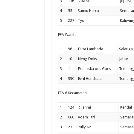
3
116
Dika SH
Jepara
4
55
Samiu Herex
Semara
5
227
Tyo
Kaliwun
FFA Wanita
1
96
Ditta Lambada
Salatiga
2
10
Neng Dolis
Jabar
3
1
Fransiska oes Goes
Temang
4
99C
Evril Hendrata
Temang
FFA 6 Kecamatan
1
124
R Fahmi
Kendal
2
666
Adam Ttri
Semara
3
27
Rully AP
Semara