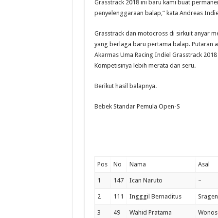
Grasstrack 2018 ini baru kami buat permanen
penyelenggaraan balap,” kata Andreas Indie
Grasstrack dan motocross di sirkuit anyar
yang berlaga baru pertama balap. Putaran 
Akarmas Uma Racing Indiel Grasstrack 2018 
Kompetisinya lebih merata dan seru.
Berikut hasil balapnya.
Bebek Standar Pemula Open-S
Pos
No
Nama
Asal
1
147
Ican Naruto
–
2
111
Ingggil Bernaditus
Sragen
3
49
Wahid Pratama
Wonos