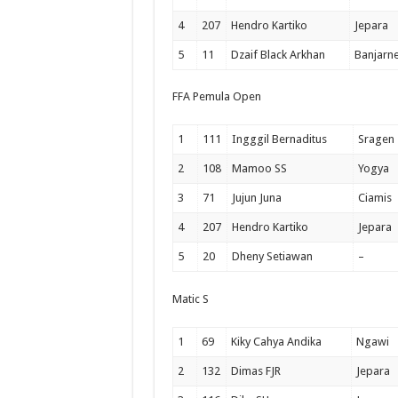
4
207
Hendro Kartiko
Jepara
5
11
Dzaif Black Arkhan
Banjarn
FFA Pemula Open
1
111
Ingggil Bernaditus
Sragen
2
108
Mamoo SS
Yogya
3
71
Jujun Juna
Ciamis
4
207
Hendro Kartiko
Jepara
5
20
Dheny Setiawan
–
Matic S
1
69
Kiky Cahya Andika
Ngawi
2
132
Dimas FJR
Jepara