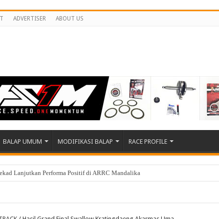
T
ADVERTISER
ABOUT US
BALAP UMUM
MODIFIKASI BALAP
RACE PROFILE
 Championship Round 4 Mandalika, Pebalap Indonesia Dominasi Podium?
TRACK
/
Hasil Grand Final Swallow Kratingdaeng Akarmas Uma