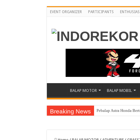
EVENT ORGANIZER
PARTICIPANTS
ENTHUSIAS
BALAP MOTOR
BALAP MOBIL
Breaking News
Jelang Asia Road Racing
Home
/
BALAP MOTOR
/
ADVENTURE
/
GRASS