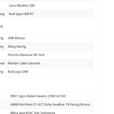
Gass Monkey YJM
ang
Rudi Jaya GNR RT
ng
ng
SMK Binusa
ng
Elang Racing
Pinocho Banaran 98 Tech
awa
Mandiri Sakti Ganesha
ng
Rudi Jaya GNR
FBRT Agus Klaten Navaro JTMX Art DD
AM86 Norifumi D1 82T Ricky Swallow TK Racing Bosesi
Mitra Jaya RSAC Viar Indonesia