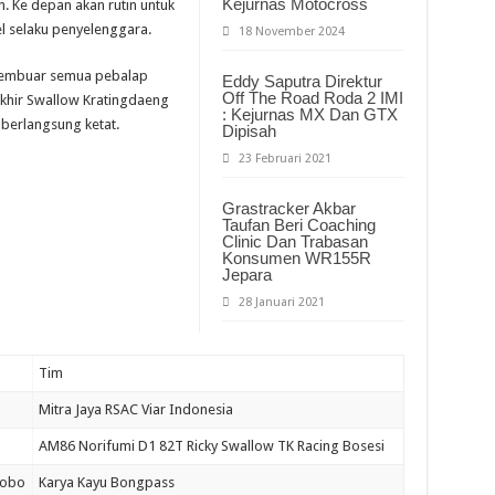
Kejurnas Motocross
. Ke depan akan rutin untuk
l selaku penyelenggara.
18 November 2024
 membuar semua pebalap
Eddy Saputra Direktur
Off The Road Roda 2 IMI
akhir Swallow Kratingdaeng
: Kejurnas MX Dan GTX
berlangsung ketat.
Dipisah
23 Februari 2021
Grastracker Akbar
Taufan Beri Coaching
Clinic Dan Trabasan
Konsumen WR155R
Jepara
28 Januari 2021
Tim
Mitra Jaya RSAC Viar Indonesia
AM86 Norifumi D1 82T Ricky Swallow TK Racing Bosesi
obo
Karya Kayu Bongpass