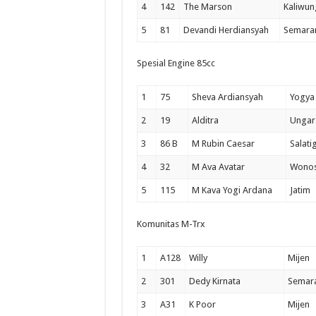
4
142
The Marson
Kaliwun
5
81
Devandi Herdiansyah
Semara
Spesial Engine 85cc
1
75
Sheva Ardiansyah
Yogya
2
19
Alditra
Ungar
3
86 B
M Rubin Caesar
Salati
4
32
M Ava Avatar
Wono
5
115
M Kava Yogi Ardana
Jatim
Komunitas M-Trx
1
A128
Willy
Mijen
2
301
Dedy Kirnata
Semar
3
A31
K Poor
Mijen