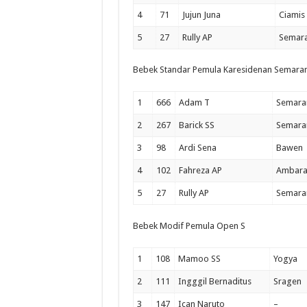
4
71
Jujun Juna
Ciamis
5
27
Rully AP
Semar
Bebek Standar Pemula Karesidenan Semara
1
666
Adam T
Semara
2
267
Barick SS
Semara
3
98
Ardi Sena
Bawen
4
102
Fahreza AP
Ambar
5
27
Rully AP
Semara
Bebek Modif Pemula Open S
1
108
Mamoo SS
Yogya
2
111
Ingggil Bernaditus
Sragen
3
147
Ican Naruto
–