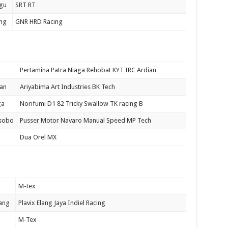
gu
SRT RT
ng
GNR HRD Racing
Pertamina Patra Niaga Rehobat KYT IRC Ardian
an
Ariyabima Art Industries BK Tech
ga
Norifumi D1 82 Tricky Swallow TK racing B
sobo
Pusser Motor Navaro Manual Speed MP Tech
Dua Orel MX
M-tex
ang
Plavix Elang Jaya Indiel Racing
M-Tex