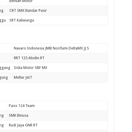
Berkah Motor
ng
CRT SMX Bandar Pasir
ggu
SRT Kaliwungu
Navaro Indonesia JMB Norifumi DeltaMX JJ S
RRT 125 Abidin RT
ggung
Siska Motor SBF MX
gung
Mellar Jet7
Paox 124 Team
ng
SMK Binusa
ng
Rudi Jaya GNR RT