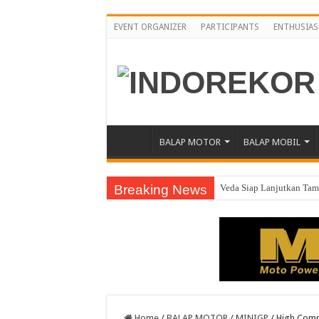
EVENT ORGANIZER
PARTICIPANTS
ENTHUSIAS
BALAP MOTOR
BALAP MOBIL
Breaking News
Veda Siap Lanjutkan Tamp
Home
/
BALAP MOTOR
/
MINIGP
/
High Comp