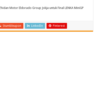
 Zhidan Motor Eldorado Group Jokja untuk Final LENKA MiniGP
Stumbleupon
LinkedIn
Pinterest