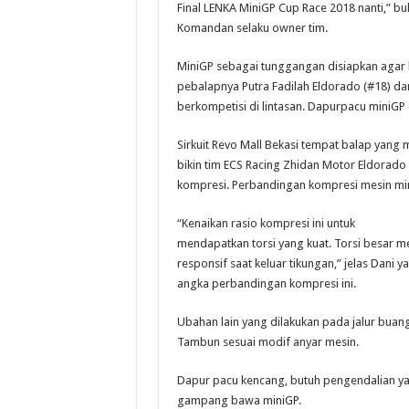
Final LENKA MiniGP Cup Race 2018 nanti,” bu
Komandan selaku owner tim.
MiniGP sebagai tunggangan disiapkan agar 
pebalapnya Putra Fadilah Eldorado (#18) da
berkompetisi di lintasan. Dapurpacu miniGP d
Sirkuit Revo Mall Bekasi tempat balap yang 
bikin tim ECS Racing Zhidan Motor Eldorado
kompresi. Perbandingan kompresi mesin min
“Kenaikan rasio kompresi ini untuk
mendapatkan torsi yang kuat. Torsi besar m
responsif saat keluar tikungan,” jelas Dani
angka perbandingan kompresi ini.
Ubahan lain yang dilakukan pada jalur buan
Tambun sesuai modif anyar mesin.
Dapur pacu kencang, butuh pengendalian yan
gampang bawa miniGP.