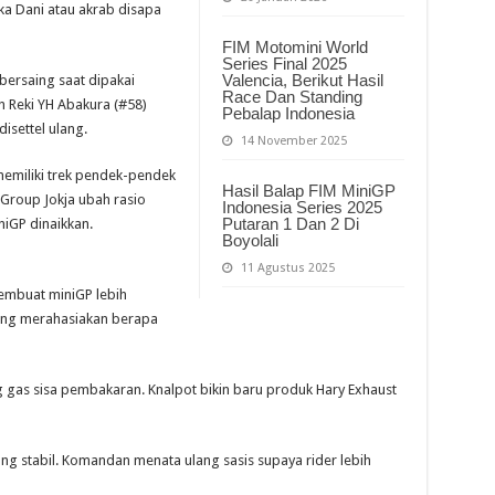
ka Dani atau akrab disapa
FIM Motomini World
Series Final 2025
Valencia, Berikut Hasil
bersaing saat dipakai
Race Dan Standing
n Reki YH Abakura (#58)
Pebalap Indonesia
isettel ulang.
14 November 2025
memiliki trek pendek-pendek
Hasil Balap FIM MiniGP
 Group Jokja ubah rasio
Indonesia Series 2025
Putaran 1 Dan 2 Di
iGP dinaikkan.
Boyolali
11 Agustus 2025
embuat miniGP lebih
 yang merahasiakan berapa
g gas sisa pembakaran. Knalpot bikin baru produk Hary Exhaust
g stabil. Komandan menata ulang sasis supaya rider lebih