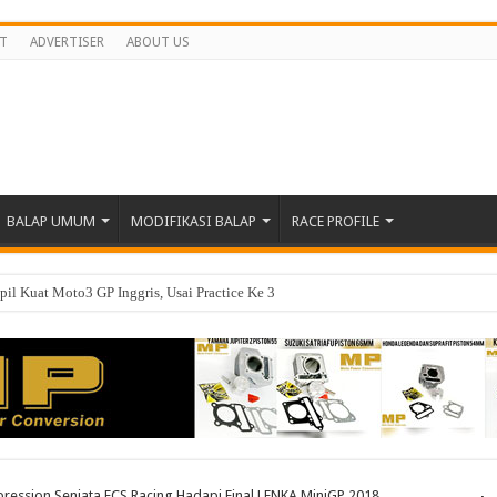
T
ADVERTISER
ABOUT US
BALAP UMUM
MODIFIKASI BALAP
RACE PROFILE
il Kuat Moto3 GP Inggris, Usai Practice Ke 3
ression Senjata ECS Racing Hadapi Final LENKA MiniGP 2018