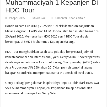
Muhammadiyah 1 Kepanjen Di
HDC Tour
pada
19 April 2025
ROAD RACE
Komentar Dinonaktifkan
Honda
Dream
Honda Dream Cup (HDC) 2025 seri 1 di sirkuit stadion Kanjuruhan
Cup
Malang,
Malang digelar PT AHM dan MPM Honda Jatim hari ini dan besok 19-
Gerry
20 April 2025. Memeriahkan HDC 2025 seri 1 HDC Tour digelar
Salim
Berbagi
bertempat di SMK 1 Muhammad Kepanjen Malang.
Pengalaman
Balap
Di
HDC Tour menghadirkan salah satu pebalap berprestasi Jatim di
Dihadapan
150
kancah nasional dan internasional, yaitu Gerry Salim,. Sederet prestasi
Siswa
SMK
dicetaknya seperti juara Asia Road Racing Championship (ARRC) kelas
Muhammadiyah
Asia Production (AP) 250 tahun 2017 dan pernah tampil di ajang
1
Kepanjen
balapan Grand Prix, memperkuat nama Indonesia di level dunia.
Di
HDC
Tour
Gerry berbagi pengalaman inspiratifnya kepada lebih dari 150 siswa
SMK Muhammadiyah 1 Kepanjen. Perjalanan balap nasional dan
internasional disampaikan Gerry Salim.