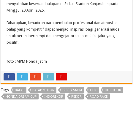
menyaksikan keseruan balapan di Sirkuit Stadion Kanjuruhan pada
Minggu, 20 April 2025.
Diharapkan, kehadiran para pembalap profesional dan atmosfer
balap yang kompetitif dapat menjadi inspirasi bagi generasi muda
untuk berani bermimpi dan mengejar prestasi melalui jalur yang
positif.
foto : MPM Honda Jatim
Tags
BALAP
BALAP MOTOR
GERRY SALIM
HDC
HDC TOUR
HONDA DREAM CUP
INDOREKOR
REKOR
ROAD RACE