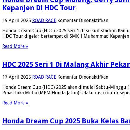
Cuaca
Kepanjen Di HDC Tour
Tak
Menentu
pada
19 April 2025
ROAD RACE
Komentar Dinonaktifkan
Honda
Honda Dream Cup (HDC) 2025 seri 1 di sirkuit stadion Kanj
Dream
HDC Tour digelar bertempat di SMK 1 Muhammad Kepanjen M
Cup
Malang,
Read More »
Gerry
Salim
Berbagi
HDC 2025 Seri 1 Di Malang Akhir Peka
Pengalam
Balap
Di
pada
17 April 2025
ROAD RACE
Komentar Dinonaktifkan
Dihadapa
HDC
150
Honda Dream Cup (HDC) 2025 akan dimulai Sabtu-Minggu 19
2025
Siswa
Pinasthika Mulia (MPM Honda Jatim) selaku distributor sepe
Seri
SMK
1
Read More »
Muhamma
Di
1
Malang
Kepanjen
Akhir
Di
Honda Dream Cup 2025 Buka Kelas Bar
Pekan
HDC
Ini,