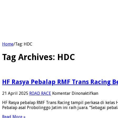
Home
/
Tag:
HDC
Tag Archives:
HDC
HF Rasya Pebalap RMF Trans Racing 
pada
21 April 2025
ROAD RACE
Komentar Dinonaktifkan
HF
HF Rasya pebalap RMF Trans Racing tampil perkasa di kelas
Rasya
Pebalap asal Probolinggo Jatim ini raih juara. “Sebagai peba
Pebalap
RMF
Read More »