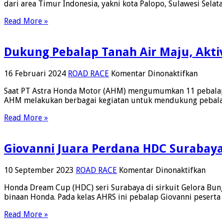
dari area Timur Indonesia, yakni kota Palopo, Sulawesi Selat
Kembali
Digelar
Read More »
Di
4
Kota
Dukung Pebalap Tanah Air Maju, Aktiv
Pada
4
Pulau,
pada
16 Februari 2024
ROAD RACE
Komentar Dinonaktifkan
Catat
Dukun
Jadwalnya
Saat PT Astra Honda Motor (AHM) mengumumkan 11 pebalap m
Pebala
AHM melakukan berbagai kegiatan untuk mendukung pebalap ta
Tanah
Air
Read More »
Maju,
Aktivit
Beriku
Giovanni Juara Perdana HDC Surabay
Dihela
AHM
Di
pad
10 September 2023
ROAD RACE
Komentar Dinonaktifkan
2024
Giov
Honda Dream Cup (HDC) seri Surabaya di sirkuit Gelora Bung
Juar
binaan Honda. Pada kelas AHRS ini pebalap Giovanni peserta
Perd
HDC
Read More »
Sura