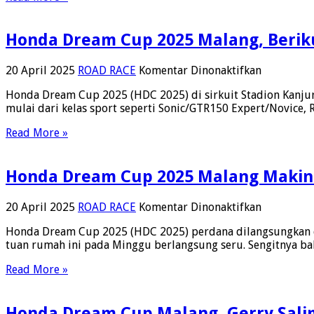
Trans
Racing
Bersama
Honda Dream Cup 2025 Malang, Beriku
Supra
GTR150,
Juara
pada
20 April 2025
ROAD RACE
Komentar Dinonaktifkan
HDC
Honda
1
Honda Dream Cup 2025 (HDC 2025) di sirkuit Stadion Kanjur
Dream
Honda
mulai dari kelas sport seperti Sonic/GTR150 Expert/Novice, 
Cup
Dream
2025
Read More »
Cup
Malang,
di
Berikut
Malang
Hasil
Honda Dream Cup 2025 Malang Makin
Balapnya
pada
20 April 2025
ROAD RACE
Komentar Dinonaktifkan
Honda
Honda Dream Cup 2025 (HDC 2025) perdana dilangsungkan di
Dream
tuan rumah ini pada Minggu berlangsung seru. Sengitnya bal
Cup
2025
Read More »
Malang
Makin
Seru
Honda Dream Cup Malang, Gerry Sali
Dengan