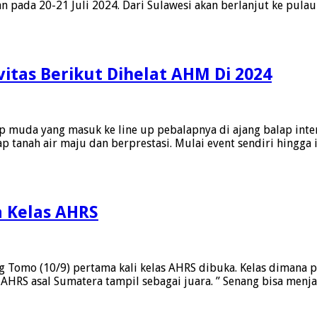
an pada 20-21 Juli 2024. Dari Sulawesi akan berlanjut ke pula
itas Berikut Dihelat AHM Di 2024
g
uda yang masuk ke line up pebalapnya di ajang balap intern
p
nah air maju dan berprestasi. Mulai event sendiri hingga ik
as
t
a Kelas AHRS
t
a
anni
 Tomo (10/9) pertama kali kelas AHRS dibuka. Kelas dimana p
a
 AHRS asal Sumatera tampil sebagai juara. ” Senang bisa menja
ana
baya