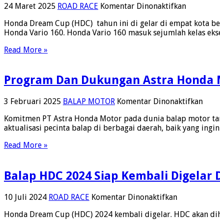
Tour
Suguhkan
pada
24 Maret 2025
ROAD RACE
Komentar Dinonaktifkan
Aksi
Honda
Balap
Honda Dream Cup (HDC) tahun ini di gelar di empat kota be
Dream
Seru
Honda Vario 160. Honda Vario 160 masuk sejumlah kelas eks
Cup
Dan
2025
Read More »
Promo
Buka
Spesial
Kelas
Baru
Program Dan Dukungan Astra Honda M
Vario
160
pada
3 Februari 2025
BALAP MOTOR
Komentar Dinonaktifkan
Prog
Komitmen PT Astra Honda Motor pada dunia balap motor tana
Dan
aktualisasi pecinta balap di berbagai daerah, baik yang i
Duk
Astr
Read More »
Hon
Moto
Di
Balap HDC 2024 Siap Kembali Digelar 
Bala
2025
pada
10 Juli 2024
ROAD RACE
Komentar Dinonaktifkan
Balap HDC
Honda Dream Cup (HDC) 2024 kembali digelar. HDC akan dihel
2024 Siap