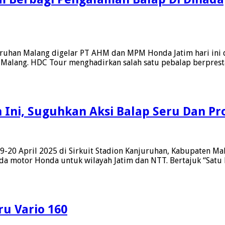
uruhan Malang digelar PT AHM dan MPM Honda Jatim hari ini 
alang. HDC Tour menghadirkan salah satu pebalap berpresta
n Ini, Suguhkan Aksi Balap Seru Dan Pr
an
n
-20 April 2025 di Sirkuit Stadion Kanjuruhan, Kabupaten M
da motor Honda untuk wilayah Jatim dan NTT. Bertajuk “Satu 
diyah
u Vario 160