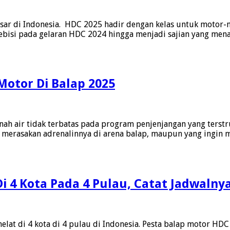
sar di Indonesia. HDC 2025 hadir dengan kelas untuk motor-m
ebisi pada gelaran HDC 2024 hingga menjadi sajian yang mena
otor Di Balap 2025
ram
h air tidak terbatas pada program penjenjangan yang terstr
ngin merasakan adrenalinnya di arena balap, maupun yang ing
ungan
a
da
r
Di 4 Kota Pada 4 Pulau, Catat Jadwalny
p
at di 4 kota di 4 pulau di Indonesia. Pesta balap motor HDC 