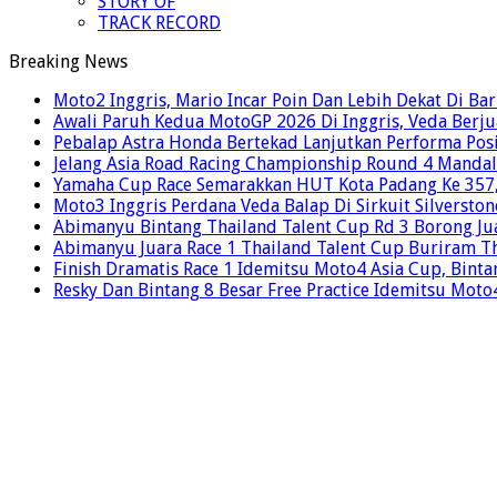
STORY OF
TRACK RECORD
Breaking News
Moto2 Inggris, Mario Incar Poin Dan Lebih Dekat Di Ba
Awali Paruh Kedua MotoGP 2026 Di Inggris, Veda Berju
Pebalap Astra Honda Bertekad Lanjutkan Performa Posi
Jelang Asia Road Racing Championship Round 4 Mandal
Yamaha Cup Race Semarakkan HUT Kota Padang Ke 357, 
Moto3 Inggris Perdana Veda Balap Di Sirkuit Silverston
Abimanyu Bintang Thailand Talent Cup Rd 3 Borong Jua
Abimanyu Juara Race 1 Thailand Talent Cup Buriram T
Finish Dramatis Race 1 Idemitsu Moto4 Asia Cup, Binta
Resky Dan Bintang 8 Besar Free Practice Idemitsu Mot