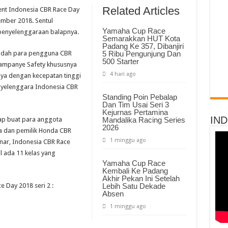
Related Articles
ent Indonesia CBR Race Day
ember 2018. Sentul
Yamaha Cup Race
 penyelenggaraan balapnya.
Semarakkan HUT Kota
Padang Ke 357, Dibanjiri
wadah para pengguna CBR
5 Ribu Pengunjung Dan
500 Starter
kampanye Safety khususnya
4 hari ago
a dengan kecepatan tinggi
nyelenggara Indonesia CBR
Standing Poin Pebalap
Dan Tim Usai Seri 3
Kejurnas Pertamina
IN
ap buat para anggota
Mandalika Racing Series
2026
a dan pemilik Honda CBR
1 minggu ago
nar, Indonesia CBR Race
l ada 11 kelas yang
Yamaha Cup Race
Kembali Ke Padang
Akhir Pekan Ini Setelah
 Day 2018 seri 2 :
Lebih Satu Dekade
Absen
1 minggu ago