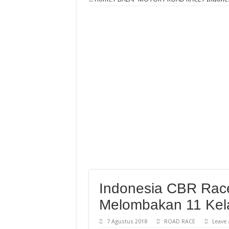
Yamaha Cup Race Semarak
Moto3 Inggris Perdana Ve
Abimanyu Bintang Thaila
Abimanyu Juara Race 1 T
Indonesia CBR Race
Melombakan 11 Kel
7 Agustus 2018
ROAD RACE
Leave