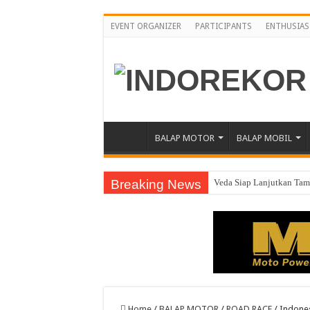
EVENT ORGANIZER
PARTICIPANTS
ENTHUSIAS
BALAP MOTOR
BALAP MOBIL
Breaking News
Veda Siap Lanjutkan Tamp
Moto2 GP Inggris, Mario 
Moto2 Inggris, Mario Inc
Awali Paruh Kedua MotoG
Pebalap Astra Honda Ber
Jelang Asia Road Racing
Home
/
BALAP MOTOR
/
ROAD RACE
/
Indones