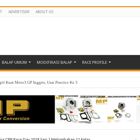
T
ADVERTISER
ABOUT US
BALAP UMUM
MODIFIKASI BALAP
RACE PROFILE
il Kuat Moto3 GP Inggris, Usai Practice Ke 3
Practice Ke 8 Antar Langsung Ke Q2
ar Poin Dan Lebih Dekat Di Barisan Depan
P 2026 Di Inggris, Veda Berjuang Untuk Melesat Di Moto3 Inggris
tekad Lanjutkan Performa Positif di ARRC Mandalika
 Championship Round 4 Mandalika, Pebalap Indonesia Dominasi Podium?
ia CBR Race Day 2018 Seri 2 Melombakan 11 Kelas