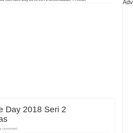
Adv
kan HUT Kota Padang Ke 357, Dibanjiri 5 Ribu Pengunjung Dan 500 Starter
da Balap Di Sirkuit Silverstone, Berikut Jadwal Race
nd Talent Cup Rd 3 Borong Juara, Giovanni Balap Perdana
hailand Talent Cup Buriram Thailand
 Day 2018 Seri 2
as
 a comment