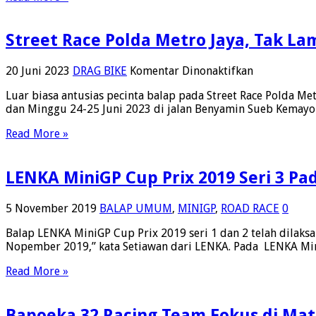
Street Race Polda Metro Jaya, Tak L
pada
20 Juni 2023
DRAG BIKE
Komentar Dinonaktifkan
Street
Luar biasa antusias pecinta balap pada Street Race Polda Me
Race
dan Minggu 24-25 Juni 2023 di jalan Benyamin Sueb Kemayora
Polda
Metro
Read More »
Jaya,
Tak
Lama
LENKA MiniGP Cup Prix 2019 Seri 3 P
Pendaftaran
Sold
Out
5 November 2019
BALAP UMUM
,
MINIGP
,
ROAD RACE
0
Balap LENKA MiniGP Cup Prix 2019 seri 1 dan 2 telah dilaks
Nopember 2019,” kata Setiawan dari LENKA. Pada LENKA Mini
Read More »
Bapoeka 32 Racing Team Fokus di Mat