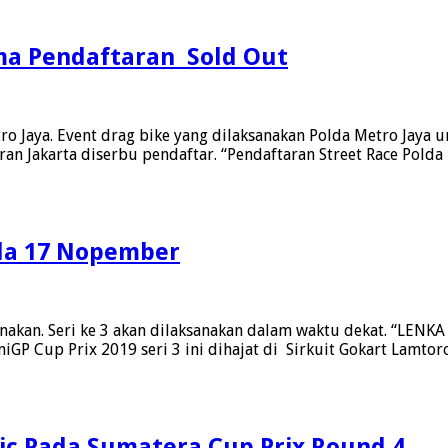
ARRC
2024,
Berikut
ama Pendaftaran Sold Out
Pebalap
Dan
Mekaniknya
tro Jaya. Event drag bike yang dilaksanakan Polda Metro Jaya
n Jakarta diserbu pendaftar. “Pendaftaran Street Race Polda
ada 17 Nopember
anakan. Seri ke 3 akan dilaksanakan dalam waktu dekat. “LENK
GP Cup Prix 2019 seri 3 ini dihajat di Sirkuit Gokart Lamto
ic Pada Sumatera Cup Prix Round 4