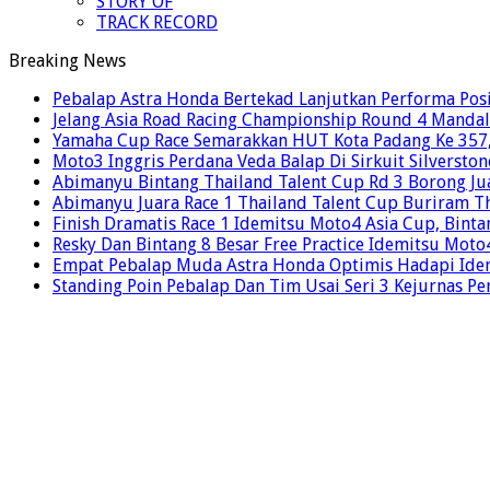
STORY OF
TRACK RECORD
Breaking News
Pebalap Astra Honda Bertekad Lanjutkan Performa Posi
Jelang Asia Road Racing Championship Round 4 Mandal
Yamaha Cup Race Semarakkan HUT Kota Padang Ke 357, 
Moto3 Inggris Perdana Veda Balap Di Sirkuit Silverston
Abimanyu Bintang Thailand Talent Cup Rd 3 Borong Jua
Abimanyu Juara Race 1 Thailand Talent Cup Buriram T
Finish Dramatis Race 1 Idemitsu Moto4 Asia Cup, Binta
Resky Dan Bintang 8 Besar Free Practice Idemitsu Mot
Empat Pebalap Muda Astra Honda Optimis Hadapi Ide
Standing Poin Pebalap Dan Tim Usai Seri 3 Kejurnas Pe