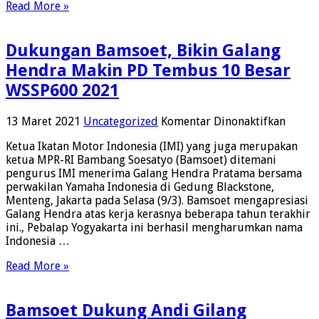
Read More »
Indonesia
Raya
Berkumandang
Dukungan Bamsoet, Bikin Galang
Di
WSBK
Hendra Makin PD Tembus 10 Besar
Mandalika
WSSP600 2021
pada
13 Maret 2021
Uncategorized
Komentar Dinonaktifkan
Dukun
Ketua Ikatan Motor Indonesia (IMI) yang juga merupakan
Bamso
ketua MPR-RI Bambang Soesatyo (Bamsoet) ditemani
Bikin
pengurus IMI menerima Galang Hendra Pratama bersama
Galan
perwakilan Yamaha Indonesia di Gedung Blackstone,
Hendr
Menteng, Jakarta pada Selasa (9/3). Bamsoet mengapresiasi
Makin
Galang Hendra atas kerja kerasnya beberapa tahun terakhir
PD
ini., Pebalap Yogyakarta ini berhasil mengharumkan nama
Temb
Indonesia …
10
Besar
Read More »
WSSP6
2021
Bamsoet Dukung Andi Gilang