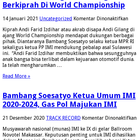
Berkiprah Di World Championship
pada
14 Januari 2021
Uncategorized
Komentar Dinonaktifkan
Bams
Kiprah Andi Farid Izdihar atau akrab disapa Andi Gilang di
Duku
ajang World Championship mendapat dukungan berbagai
Andi
pihak. Diantaranya Bambang Soesatyo selaku ketua MPR RI
Gilan
sekaligus ketua PP IMI mendukung pebalap asal Sulawesi
Berk
ini. “Andi Farid Izdihar membuktikan bahwa sesungguhnya
Di
anak bangsa bisa terlibat dalam kejuaraan otomotif dunia.
Worl
Ia telah mengharumkan …
Cham
Read More »
Bambang Soesatyo Ketua Umum IMI
2020-2024, Gas Pol Majukan IMI
p
21 Desember 2020
TRACK RECORD
Komentar Dinonaktifkan
B
Musyawarah nasional (munas) IMI ke IX di gelar Ballroom
S
Novotel Makassar. Keputusan penting untuk IMI dihasilkan
K