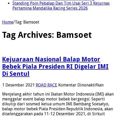
Standing Poin Pebalap Dan Tim Usai Seri 3 Kejurnas
Pertamina Mandalika Racing Series 2026
Home
/
Tag:
Bamsoet
Tag Archives:
Bamsoet
Kejuaraan Nasional Balap Motor
Bebek Piala Presiden RI Digelar IMI
Di Sentul
pada
1 Desember 2021
ROAD RACE
Komentar Dinonaktifkan
Kejuar
Menjelang akhir tahun ini Ikatan Motor Indonesia (IMI) akan
Nasion
menggelar event balap motor bebek bergengsi. Seperti
Balap
dikutip dari sosmed ketua umum IMI Bambang Soesatyo,
Motor
balap motor bebek Piala Presiden Republik Indonesia, akan
Bebek
diselenggarakan pada 11-12 Desember 2021, di Sirkuit
Piala