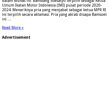
dalam Munas ini. Bambang Soesatyo terpilih sebagai Ketua
Umum Ikatan Motor Indonesia (IMI) pusat periode 2020-
I
2024. Menariknya pria yang menjabat sebagai ketua MPR RI
2
ini terpilih secara aklamasi. Pria yang akrab disapa Bamsoet
2
ini …
G
P
Read More »
M
I
Advertisement