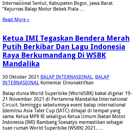
Internasional Sentul, Kabupaten Bogor, Jawa Barat.
Presid
“Kejurnas Balap Motor Bebek Piala …
RI
Digela
Read More »
IMI
Di
Sentul
Ketua IMI Tegaskan Bendera Merah
Putih Berkibar Dan Lagu Indonesia
Raya Berkumandang Di WSBK
Mandalika
30 Oktober 2021
BALAP INTERNASIONAL
,
BALAP
pada
INTERNASIONAL
Komentar Dinonaktifkan
Ketua
Balap dunia World Superbike (WorldSBK) bakal digelar 19-
IMI
21 November 2021 di Pertamina Mandalika International
Tegaskan
Circuit. Seminggu sebelumnya event balap international
Bendera
Idemitsu Asia Talet Cup (IATC) dihajat di tempat yang
Merah
sama. Ketua MPR RI sekaligus Ketua Umum Ikatan Motor
Putih
Indonesia (IMI) Bambang Soesatyo memastikan sebagai
Berkibar
tuan rumah World Superbike (WSBK) 2021, …
Dan
Lagu