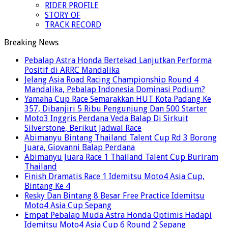
RIDER PROFILE
STORY OF
TRACK RECORD
Breaking News
Pebalap Astra Honda Bertekad Lanjutkan Performa
Positif di ARRC Mandalika
Jelang Asia Road Racing Championship Round 4
Mandalika, Pebalap Indonesia Dominasi Podium?
Yamaha Cup Race Semarakkan HUT Kota Padang Ke
357, Dibanjiri 5 Ribu Pengunjung Dan 500 Starter
Moto3 Inggris Perdana Veda Balap Di Sirkuit
Silverstone, Berikut Jadwal Race
Abimanyu Bintang Thailand Talent Cup Rd 3 Borong
Juara, Giovanni Balap Perdana
Abimanyu Juara Race 1 Thailand Talent Cup Buriram
Thailand
Finish Dramatis Race 1 Idemitsu Moto4 Asia Cup,
Bintang Ke 4
Resky Dan Bintang 8 Besar Free Practice Idemitsu
Moto4 Asia Cup Sepang
Empat Pebalap Muda Astra Honda Optimis Hadapi
Idemitsu Moto4 Asia Cup 6 Round 2 Sepang