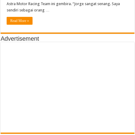
Dengan
Astra Motor Racing Team ini gembira. “Jorge sangat senang. Saya
Latihan
Standing Poin Pebalap Dan Tim Usai Seri 3 Kejurnas Pertamina Mandalika Racin
Ini
sendiri sebagai orang …
Read More »
Advertisement