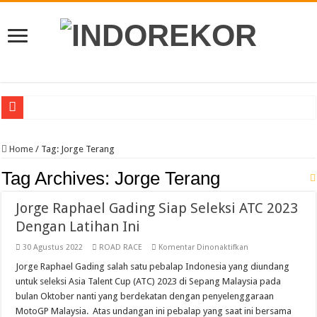
Pebalap Astra Honda Bertekad Lanjutkan Performa Positif di ARRC Mandalika
Home
/
Tag:
Jorge Terang
Jelang Asia Road Racing Championship Round 4 Mandalika, Pebalap Indonesi
Tag Archives:
Jorge Terang
Yamaha Cup Race Semarakkan HUT Kota Padang Ke 357, Dibanjiri 5 Ribu Pengu
Moto3 Inggris Perdana Veda Balap Di Sirkuit Silverstone, Berikut Jadwal Race
Jorge Raphael Gading Siap Seleksi ATC 2023
Abimanyu Bintang Thailand Talent Cup Rd 3 Borong Juara, Giovanni Balap Per
Dengan Latihan Ini
Abimanyu Juara Race 1 Thailand Talent Cup Buriram Thailand
pada
30 Agustus 2022
ROAD RACE
Komentar Dinonaktifkan
Jorge
Finish Dramatis Race 1 Idemitsu Moto4 Asia Cup, Bintang Ke 4
Raphael
Jorge Raphael Gading salah satu pebalap Indonesia yang diundang
Gading
untuk seleksi Asia Talent Cup (ATC) 2023 di Sepang Malaysia pada
Siap
Resky Dan Bintang 8 Besar Free Practice Idemitsu Moto4 Asia Cup Sepang
Seleksi
bulan Oktober nanti yang berdekatan dengan penyelenggaraan
ATC
Empat Pebalap Muda Astra Honda Optimis Hadapi Idemitsu Moto4 Asia Cup 6 
MotoGP Malaysia. Atas undangan ini pebalap yang saat ini bersama
2023