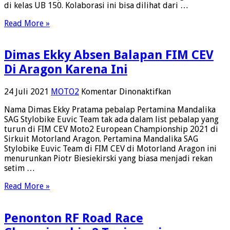
di kelas UB 150. Kolaborasi ini bisa dilihat dari …
2022
Dengan
Read More »
Pebalap
Gupito
Dan
Dimas Ekky Absen Balapan FIM CEV
Jhon
Emerson
Di Aragon Karena Ini
pada
24 Juli 2021
MOTO2
Komentar Dinonaktifkan
Dimas
Nama Dimas Ekky Pratama pebalap Pertamina Mandalika
Ekky
SAG Stylobike Euvic Team tak ada dalam list pebalap yang
Absen
turun di FIM CEV Moto2 European Championship 2021 di
Balapan
Sirkuit Motorland Aragon. Pertamina Mandalika SAG
FIM
Stylobike Euvic Team di FIM CEV di Motorland Aragon ini
CEV
menurunkan Piotr Biesiekirski yang biasa menjadi rekan
Di
setim …
Aragon
Karena
Read More »
Ini
Penonton RF Road Race