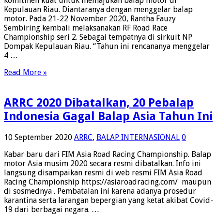
komitmen kuat untuk memajukan balap motor di
Race
Kepulauan Riau. Diantaranya dengan menggelar balap
Cham
motor. Pada 21-22 November 2020, Rantha Fauzy
Seri
Sembiring kembali melaksanakan RF Road Race
2
Championship seri 2. Sebagai tempatnya di sirkuit NP
Tanj
Dompak Kepulauan Riau. “Tahun ini rencananya menggelar
4 …
Read More »
ARRC 2020 Dibatalkan, 20 Pebalap
Indonesia Gagal Balap Asia Tahun Ini
10 September 2020
ARRC
,
BALAP INTERNASIONAL
0
Kabar baru dari FIM Asia Road Racing Championship. Balap
motor Asia musim 2020 secara resmi dibatalkan. Info ini
langsung disampaikan resmi di web resmi FIM Asia Road
Racing Championship https://asiaroadracing.com/ maupun
di sosmednya . Pembatalan ini karena adanya prosedur
karantina serta larangan bepergian yang ketat akibat Covid-
19 dari berbagai negara. …