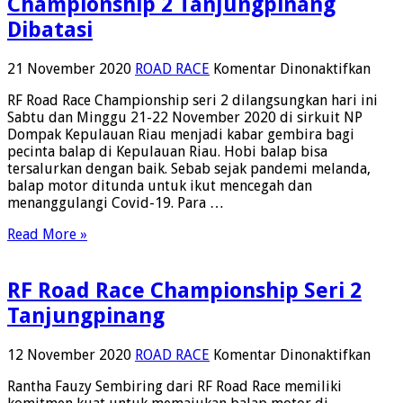
Championship 2 Tanjungpinang
Dibatasi
pada
21 November 2020
ROAD RACE
Komentar Dinonaktifkan
Peno
RF Road Race Championship seri 2 dilangsungkan hari ini
RF
Sabtu dan Minggu 21-22 November 2020 di sirkuit NP
Road
Dompak Kepulauan Riau menjadi kabar gembira bagi
Race
pecinta balap di Kepulauan Riau. Hobi balap bisa
Cham
tersalurkan dengan baik. Sebab sejak pandemi melanda,
2
balap motor ditunda untuk ikut mencegah dan
Tanj
menanggulangi Covid-19. Para …
Diba
Read More »
RF Road Race Championship Seri 2
Tanjungpinang
pada
12 November 2020
ROAD RACE
Komentar Dinonaktifkan
RF
Rantha Fauzy Sembiring dari RF Road Race memiliki
Road