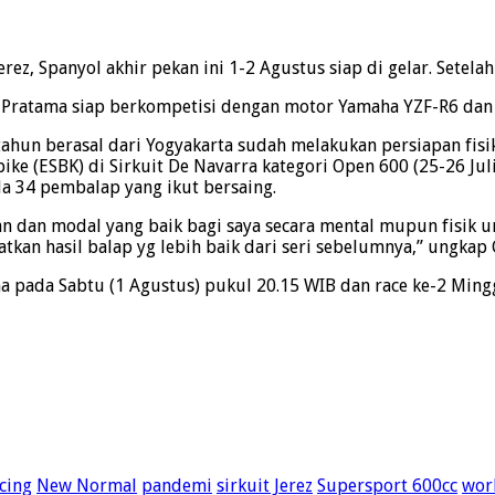
rez, Spanyol akhir pekan ini 1-2 Agustus siap di gelar. Setel
 Pratama siap berkompetisi dengan motor Yamaha YZF-R6 dan
tahun berasal dari Yogyakarta sudah melakukan persiapan fisik
e (ESBK) di Sirkuit De Navarra kategori Open 600 (25-26 Juli)
da 34 pembalap yang ikut bersaing.
an dan modal yang baik bagi saya secara mental mupun fisik 
tkan hasil balap yg lebih baik dari seri sebelumnya,” ungkap 
ma pada Sabtu (1 Agustus) pukul 20.15 WIB dan race ke-2 Mingg
cing
New Normal
pandemi
sirkuit Jerez
Supersport 600cc
wor