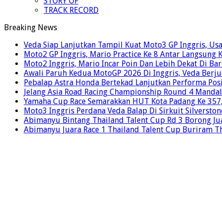
STORY OF
TRACK RECORD
Breaking News
Veda Siap Lanjutkan Tampil Kuat Moto3 GP Inggris, Usai
Moto2 GP Inggris, Mario Practice Ke 8 Antar Langsung 
Moto2 Inggris, Mario Incar Poin Dan Lebih Dekat Di Ba
Awali Paruh Kedua MotoGP 2026 Di Inggris, Veda Berju
Pebalap Astra Honda Bertekad Lanjutkan Performa Posi
Jelang Asia Road Racing Championship Round 4 Mandal
Yamaha Cup Race Semarakkan HUT Kota Padang Ke 357, 
Moto3 Inggris Perdana Veda Balap Di Sirkuit Silverston
Abimanyu Bintang Thailand Talent Cup Rd 3 Borong Jua
Abimanyu Juara Race 1 Thailand Talent Cup Buriram T