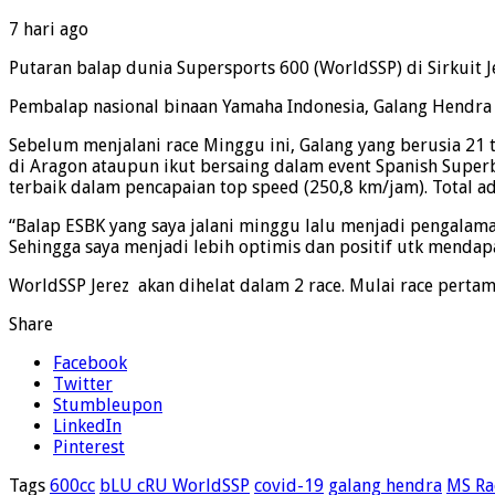
7 hari ago
Putaran balap dunia Supersports 600 (WorldSSP) di Sirkuit Je
Pembalap nasional binaan Yamaha Indonesia, Galang Hendra
Sebelum menjalani race Minggu ini, Galang yang berusia 21 
di Aragon ataupun ikut bersaing dalam event Spanish Superbik
terbaik dalam pencapaian top speed (250,8 km/jam). Total a
“Balap ESBK yang saya jalani minggu lalu menjadi pengalam
Sehingga saya menjadi lebih optimis dan positif utk mendapa
WorldSSP Jerez akan dihelat dalam 2 race. Mulai race perta
Share
Facebook
Twitter
Stumbleupon
LinkedIn
Pinterest
Tags
600cc
bLU cRU WorldSSP
covid-19
galang hendra
MS Ra