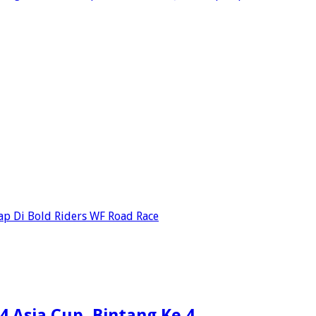
ap Di Bold Riders WF Road Race
4 Asia Cup, Bintang Ke 4