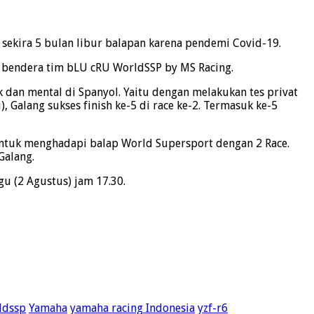
ah sekira 5 bulan libur balapan karena pendemi Covid-19.
 bendera tim bLU cRU WorldSSP by MS Racing.
 dan mental di Spanyol. Yaitu dengan melakukan tes privat
, Galang sukses finish ke-5 di race ke-2. Termasuk ke-5
untuk menghadapi balap World Supersport dengan 2 Race.
Galang.
u (2 Agustus) jam 17.30.
ldssp
Yamaha
yamaha racing Indonesia
yzf-r6