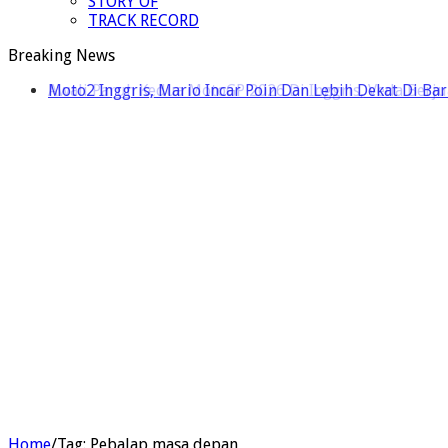
STORY OF
TRACK RECORD
Breaking News
Awali Paruh Kedua MotoGP 2026 Di Inggris, Veda Berju
Home
/
Tag:
Pebalap masa depan