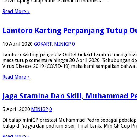
2020. Ajang balap miniGP akbar di Indonesia …
Read More »
Lamtoro Karting Perpanjang Tutup Ou
10 April 2020
GOKART
,
MINIGP
0
Lamtoro Karting pengelola Outlet Gokart Lamtoro mengelu
masa tutup sementara hingga 30 April 2020. ‘Sehubungan d
Virus Disease 2019 (COVID-19) maka kami sampaikan bahwa
Read More »
Jaga Stamina Dan Skill, Muhammad Pe
5 April 2020
MINIGP
0
Di balap miniGP prestasi Muhammad Pedro sebagai pebalap b
balap di Yogya dan podium 5 seri Final Lenka MiniGP Cup Prix
Read More »